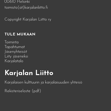
00610 Helsinki
toimisto(at)karjalanliitto.fi
Copyright Karjalan Liitto ry
TULE MUKAAN
Toiminta
Tapahtumat
Jäsenyhteisöt
Liity jäseneksi
Karjalatalo
Karjalan Liitto
Karjalaisen kulttuurin ja karjalaisuuden yhteisö
Rekisteriseloste (pdf)