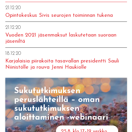
21.12.20
Opintokeskus Sivis seurojen toiminnan tukena
21.12.20
Vuoden 2021 jäsenmaksut laskutetaan suoraan
jäseniltä
18.12.20
Karjalaisia piirakoita tasavallan presidentti Sauli
Niinistölle ja rouva Jenni Haukiolle
Sukututkimuksen
peruslähteillä – oman
sukututkimuksen
aloittaminen -webinaari
25.8. klo 17–19 verkko