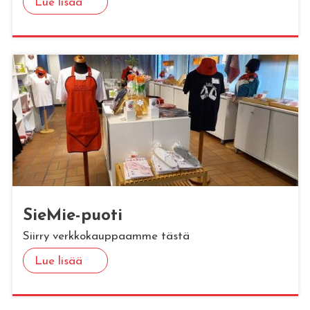
Lue lisää
Sie­Mie-puoti
Siirry verkkokauppaamme tästä
Lue lisää