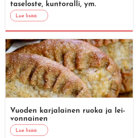
ta­se­los­te, kun­to­ral­li, ym.
Lue lisää
Vuo­den kar­ja­lai­nen ruoka ja lei­
von­nai­nen
Lue lisää