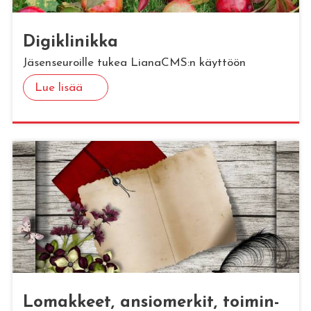
Di­gikli­nik­ka
Jäsenseuroille tukea LianaCMS:n käyttöön
Lue lisää
Lo­mak­keet, an­sio­mer­kit, toi­min­