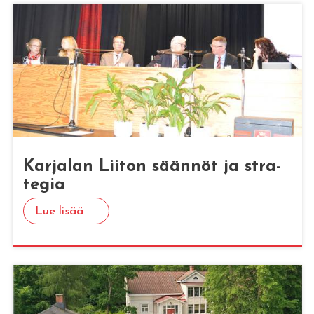
Kar­ja­lan Lii­ton sään­nöt ja stra­
te­gia
Lue lisää