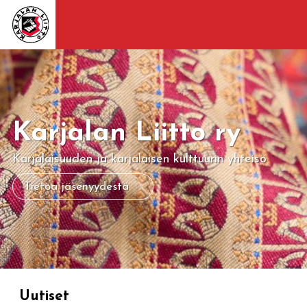
Karjalan Liitto ry
Karjalaisuuden ja karjalaisen kulttuurin yhteisö
Tietoa jäsenyydestä
Uutiset