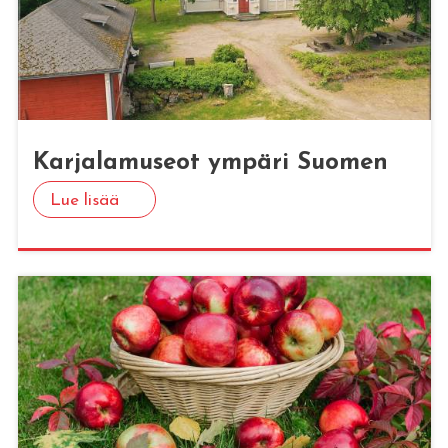
Kar­ja­la­museot ym­pä­ri Suo­men
Lue lisää