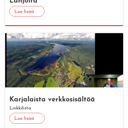
Lah­joi­ta
Lue lisää
Kar­ja­lais­ta verk­ko­si­säl­töä
Linkkilista
Lue lisää