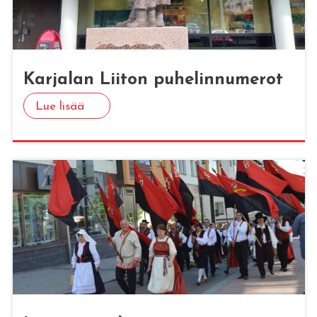
Kar­ja­lan Lii­ton pu­he­lin­nu­me­rot
Lue lisää