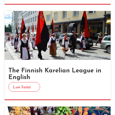
The Fin­nish Ka­re­lian Lea­gue in
English
Lue lisää