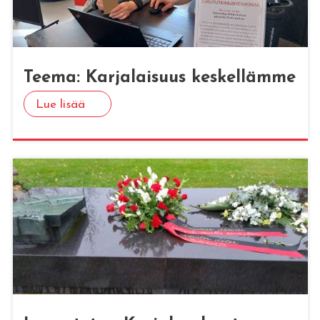
Teema: Kar­ja­lai­suus kes­kel­läm­me
Lue lisää