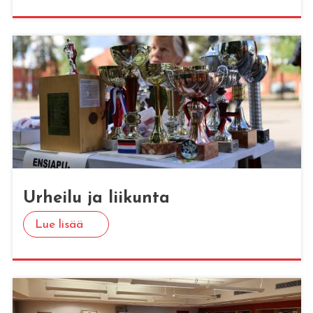
Ur­hei­lu ja lii­kun­ta
Lue lisää