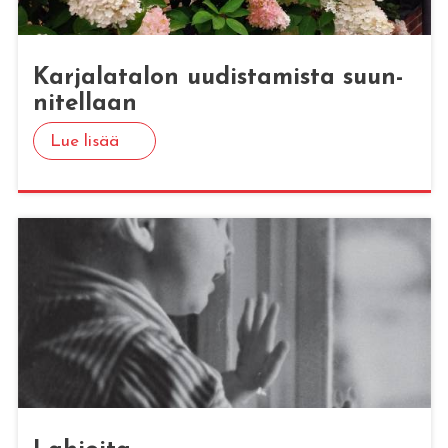
Kar­ja­la­ta­lon uu­dis­ta­mis­ta suun­
ni­tel­laan
Lue lisää