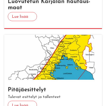
Luo­vu­te­tun Kar­ja­lan hau­taus­
maat
Lue lisää
Pi­tä­jäe­sit­te­lyt
Tulevat esittelyt ja tallenteet
Lue lisää