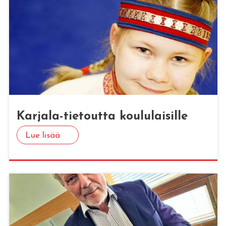
Kar­ja­la-tie­tout­ta kou­lu­lai­sil­le
Lue lisää