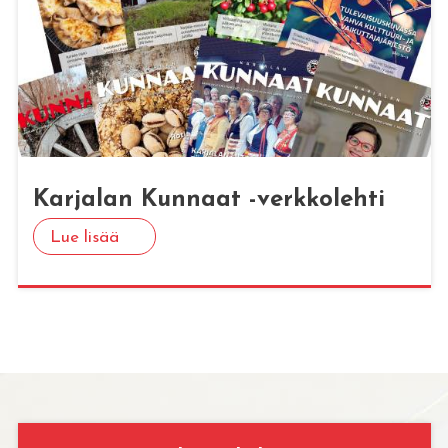
Kar­ja­lan Kun­naat -verk­ko­leh­ti
Lue lisää