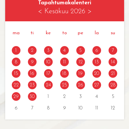
Tapahtumakalenteri
<
Kesäkuu 2026
>
ma
ti
ke
to
pe
la
su
1
2
3
4
5
6
7
8
9
10
11
12
13
14
15
16
17
18
19
20
21
22
23
24
25
26
27
28
29
30
1
2
3
4
5
6
7
8
9
10
11
12