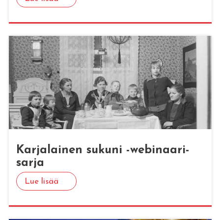
Kar­ja­lai­nen su­ku­ni -we­bi­naa­ri­
sar­ja
Lue lisää