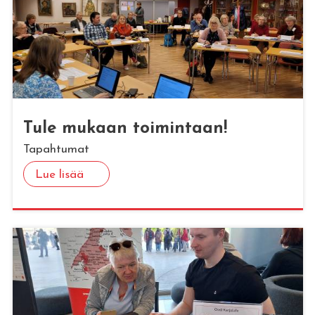
Tule mu­kaan toi­min­taan!
Tapahtumat
Lue lisää