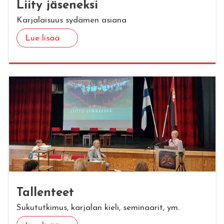
Liity jä­se­nek­si
Karjalaisuus sydämen asiana
Lue lisää
Tal­len­teet
Sukututkimus, karjalan kieli, seminaarit, ym.