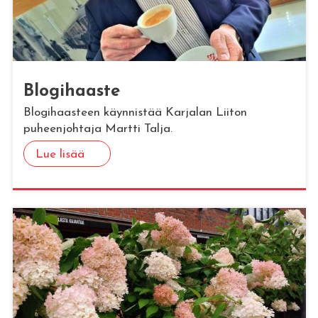
Blo­gi­haas­te
Blogihaasteen käynnistää Karjalan Liiton
puheenjohtaja Martti Talja.
Lue lisää