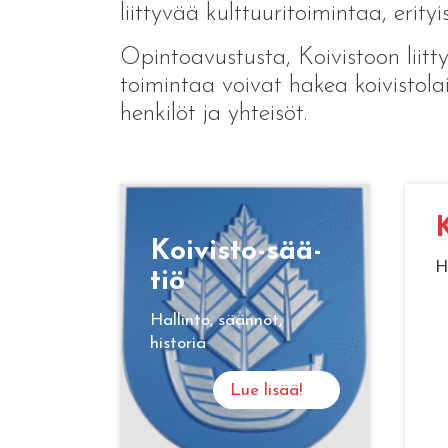
liittyvää kulttuuritoimintaa, erityi
Opintoavustusta, Koivistoon liitt
toimintaa voivat hakea koivistolai
henkilöt ja yhteisöt.
K
Koi­vis­to-sää­
H
tiö
Hallinto, säännöt,
historia
Lue lisää!