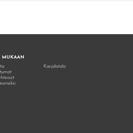
E MUKAAN
ta
Karjalatalo
tumat
hteisöt
jäseneksi