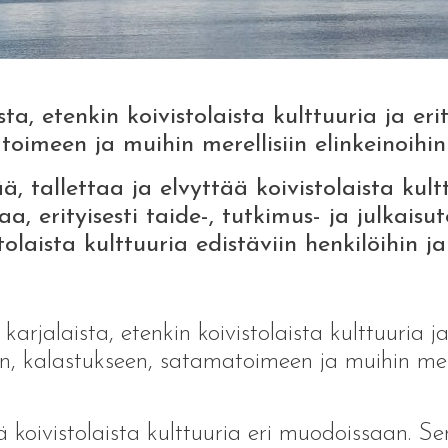
ta, etenkin koivistolaista kulttuuria ja er
imeen ja muihin merellisiin elinkeinoihin l
, tallettaa ja elvyttää koivistolaista kult
a, erityisesti taide-, tutkimus- ja julkaisut
olaista kulttuuria edistäviin henkilöihin ja
arjalaista, etenkin koivistolaista kulttuuria j
 kalastukseen, satamatoimeen ja muihin merelli
ä koivistolaista kulttuuria eri muodoissaan. Se