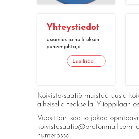
Yh­teys­tie­dot
asiamies ja hallituksen
puheenjohtaja
Lue lisää
Koivisto-säätiö muistaa uusia koivi
aiheisella teoksella. Ylioppilaan o
Vuosittain säätiö jakaa opintoavus
koivistosaatio@protonmail.com 
numerossa.