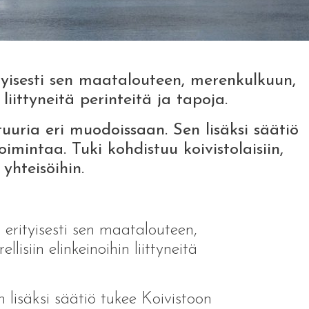
ityisesti sen maatalouteen, merenkulkuun,
iittyneitä perinteitä ja tapoja.
tuuria eri muodoissaan. Sen lisäksi säätiö
oimintaa. Tuki kohdistuu koivistolaisiin,
 yhteisöihin.
a erityisesti sen maatalouteen,
siin elinkeinoihin liittyneitä
n lisäksi säätiö tukee Koivistoon