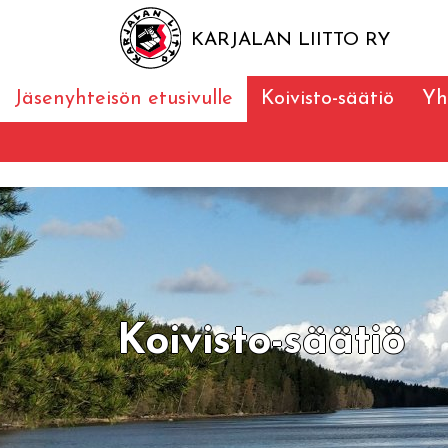
KARJALAN LIITTO RY
Jäsenyhteisön etusivulle
Koivisto-säätiö
Yh
Koivisto-säätiö