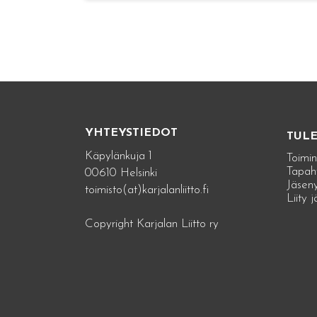
YHTEYSTIEDOT
TUL
Käpylänkuja 1
Toimin
Tapah
00610 Helsinki
Jäseny
toimisto(at)karjalanliitto.fi
Liity 
Copyright Karjalan Liitto ry