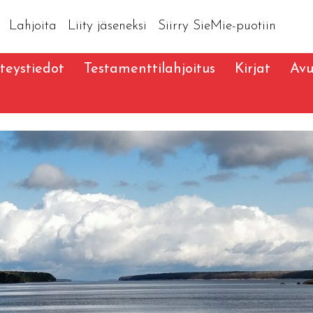
Lahjoita
Liity jäseneksi
Siirry SieMie-puotiin
teystiedot
Testamenttilahjoitus
Kirjat
Avu