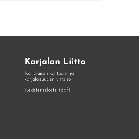
Karjalan Liitto
Karjalaisen kulttuurin ja
karjalaisuuden yhteisö
Rekisteriseloste (pdf)