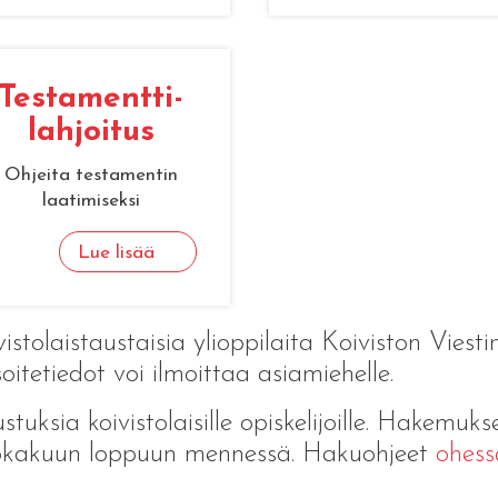
Tes­ta­ment­ti­
lah­joi­tus
Ohjeita testamentin
laatimiseksi
Lue lisää
stolaistaustaisia ylioppilaita Koiviston Viesti
soitetiedot voi ilmoittaa asiamiehelle.
tuksia koivistolaisille opiskelijoille. Hakemuks
lokakuun loppuun mennessä. Hakuohjeet
ohess