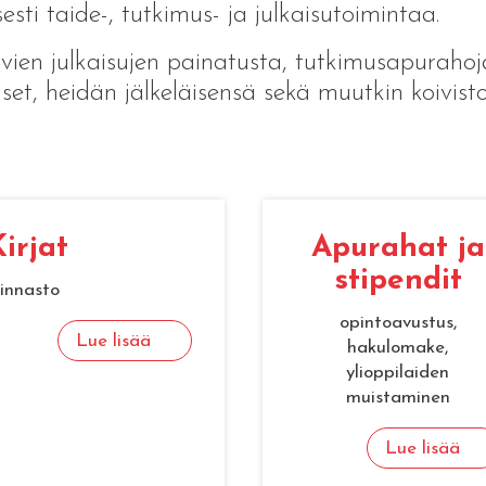
sesti taide-, tutkimus- ja julkaisutoimintaa.
yvien julkaisujen painatusta, tutkimusapurahoj
set, heidän jälkeläisensä sekä muutkin koivisto
ir­jat
Apu­ra­hat ja
sti­pen­dit
innasto
opintoavustus,
Lue lisää
hakulomake,
ylioppilaiden
muistaminen
Lue lisää