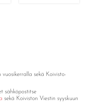
n vuosikerralla sekä Koivisto-
et sähköpostitse
a
sekä Koiviston Viestin syyskuun