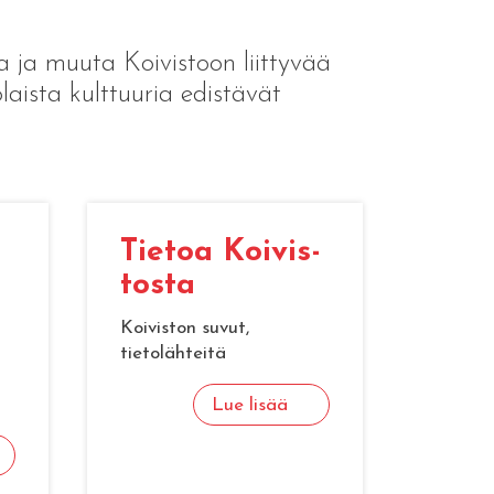
a ja muuta Koivistoon liittyvää
laista kulttuuria edistävät
Tie­toa Koi­vis­
tos­ta
Koiviston suvut,
tietolähteitä
Lue lisää