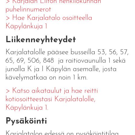
> Karjalan Liiton henkilökunnan
puhelinnumerot
> Hae Karjalatalo osoitteella
Käpylänkuja 1
Liikenneyhteydet
Karjalatalolle pääsee busseilla 53, 56, 57,
65, 69, 506, 848 ja raitiovaunulla 1 sekä
junalla K ja I Käpylän asemalle, josta
kävelymatkaa on noin 1 km.
> Katso aikataulut ja hae reitti
kotiosoitteestasi Karjalatalolle,
Käpylänkuja 1.
Pysäköinti
Karjalatalon edessä on pysäköintitilaa,