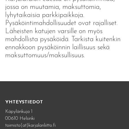
jossa on muutamia, maksuttomia,
lyhytaikaisia parkkipaikkoja.
Pysäköintimahdollisuudet ovat rajalliset.
Läheisten katujen varsille on myös
mahdollista pysäköidä. Tarkista kuitenkin
ennakkoon pysäköinnin laillisuus sekä
maksuttomuus/maksullisuus.
YHTEYSTIEDOT
Käpylänkuja 1
00610 Helsinki
toimisto(at)karjalanliitto.fi