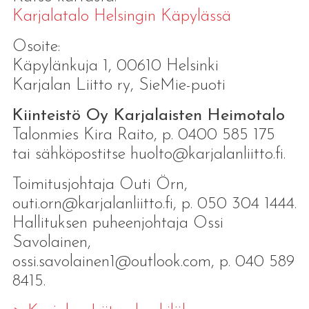
Karjalatalo Helsingin Käpylässä
Osoite:
Käpylänkuja 1, 00610 Helsinki
Karjalan Liitto ry, SieMie-puoti
Kiinteistö Oy Karjalaisten Heimotalo
Talonmies Kira Raito, p. 0400 585 175
tai sähköpostitse huolto@karjalanliitto.fi.
Toimitusjohtaja Outi Örn,
outi.orn@karjalanliitto.fi, p. 050 304 1444.
Hallituksen puheenjohtaja Ossi
Savolainen,
ossi.savolainen1@outlook.com, p. 040 589
8415.