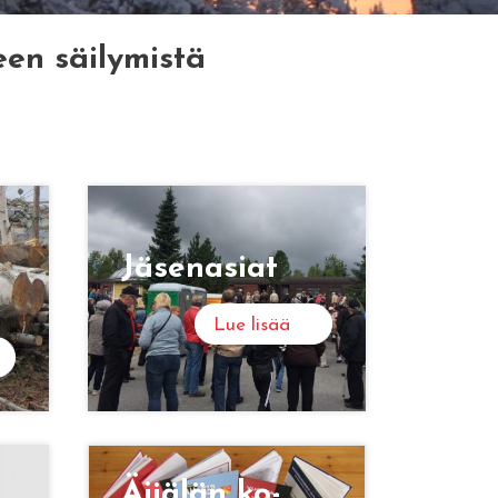
een säilymistä
­
Jä­se­n­asiat
Lue lisää
Äi­jä­län ko­