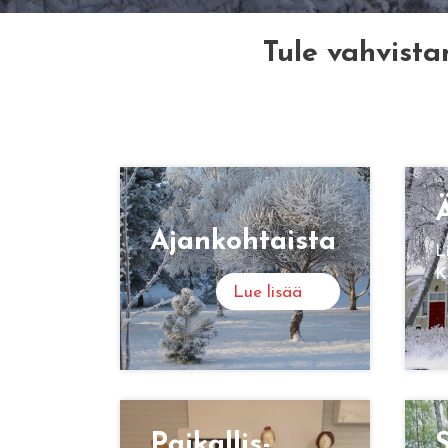
Tule vahvista
Ä
Ajan­koh­tais­ta
L
K
Lue lisää
Pai­kal­lis­
S