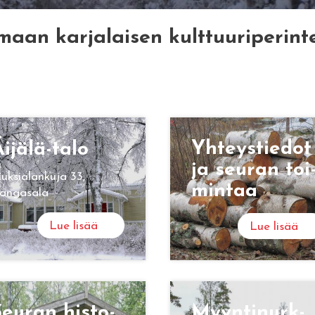
maan karjalaisen kulttuuriperint
Yh­teys­tie­dot
i­jä­lä-talo
ja seu­ran toi
iuksialankuja 33,
min­taa
angasala
Lue lisää
Lue lisää
eu­ran his­to­
Myyn­ti­nurk­