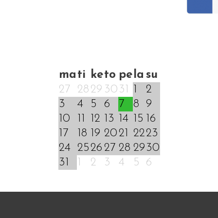
ma
ti
ke
to
pe
la
su
27
28
29
30
31
1
2
3
4
5
6
7
8
9
10
11
12
13
14
15
16
17
18
19
20
21
22
23
24
25
26
27
28
29
30
31
1
2
3
4
5
6