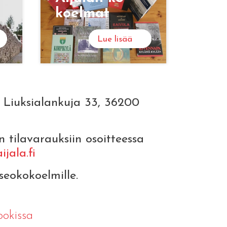
koel­mat
Lue lisää
 Liuksialankuja 33, 36200
län tilavarauksiin osoitteessa
jala.fi
seokokoelmille.
okissa