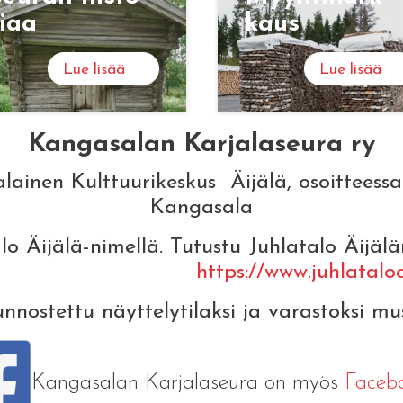
i­aa
kaus
Lue lisää
Lue lisää
Kangasalan Karjalaseura ry
ainen Kulttuurikeskus Äijälä, osoitteessa
Kangasala
o Äijälä-nimellä. Tutustu Juhlatalo Äijä
https://www.juhlataloai
nnostettu näyttelytilaksi ja varastoksi mu
Kangasalan Karjalaseura on myös
Facebo