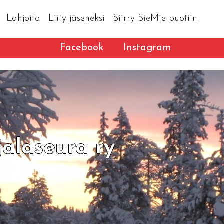
Lahjoita
Liity jäseneksi
Siirry SieMie-puotiin
Facebook
Instagram
alaseura ry