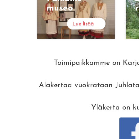
museo
r
Lue lisää
Toimipaikkamme on Karjal
Alakertaa vuokrataan Juhlatal
Yläkerta on ku