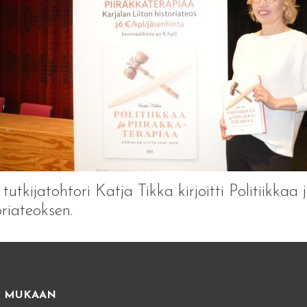
tutkijatohtori Katja Tikka kirjoitti Politiikkaa
oriateoksen.
E MUKAAN