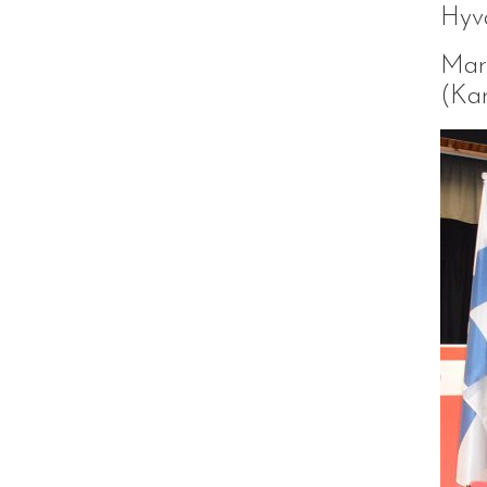
Hyvä
Mart
(Kar