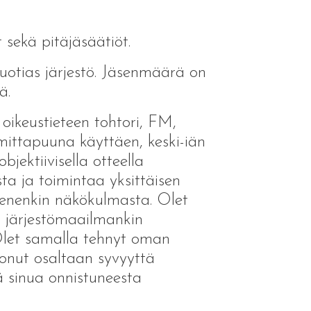
 sekä pitäjäsäätiöt.
uotias järjestö. Jäsenmäärä on
sä.
 oikeustieteen tohtori, FM,
mittapuuna käyttäen, keski-iän
bjektiivisella otteella
a ja toimintaa yksittäisen
äsenenkin näkökulmasta. Olet
n järjestömaailmankin
 Olet samalla tehnyt oman
tuonut osaltaan syvyyttä
ää sinua onnistuneesta