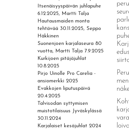
peru
Itsenäisyyspäivän juhlapuhe
seur
6.12.2025, Martti Talja
parl
Hautausmaiden monta
kans
tehtävää 30.11.2025, Seppo
puhe
Häkkinen
Karj
Suonenjoen karjalaseura 80
vuotta, Martti Talja 7.9.2025
edus
Kurkijoen pitäjäjuhlat
siir
10.8.2025
Peru
Pirjo Uinolle Pro Carelia -
mene
ansiomerkki 2025
näke
Evakkojen liputuspäivä
20.4.2025
Koht
Talvisodan syttymisen
karj
muistotilaisuus Jyväskylässä
vara
30.11.2024
loiv
Karjalaiset kesäjuhlat 2024