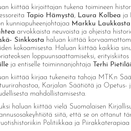
an kiittää kirjoittajan tukena toimineen histo
essoreita
Tapio Hämystä
,
Laura Kolbea
ja
on kunniapuheenjohtajaa
Markku Laukkasta
ahtea
arvokkaista neuvoista ja ohjeista histo
skä- Sinkkosta
haluan kiittää korvaamattoma
teiden kokoamisesta. Haluan kiittää kaikkia si
oriateoksen loppuunsaattamiseksi, erityiskiito
lle
ja entiselle toiminnanjohtaja
Terhi Pietiläi
an kiittää kirjaa tukeneita tahoja MTK:n Sää
tuurirahastoa, Karjalan Säätiötä ja Opetus- ja
udellisesta mahdollistamisesta.
ksi haluan kiittää vielä Suomalaisen Kirjall
annusosakeyhtiötä siitä, että se on ottanut tä
uotishistoriikin Politiikkaa ja Piirakkaterapia