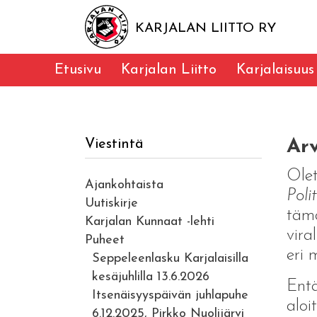
KARJALAN LIITTO RY
Etusivu
Karjalan Liitto
Karjalaisuus
Arv
Viestintä
Olet
Ajankohtaista
Poli
Uutiskirje
tämä
Karjalan Kunnaat -lehti
vira
Puheet
eri 
Seppeleenlasku Karjalaisilla
kesäjuhlilla 13.6.2026
Entä
Itsenäisyyspäivän juhlapuhe
aloi
6.12.2025, Pirkko Nuolijärvi