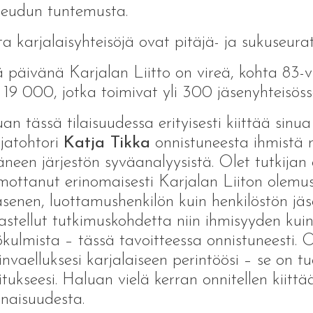
seudun tuntemusta.
a karjalaisyhteisöjä ovat pitäjä- ja sukuseurat
 päivänä Karjalan Liitto on vireä, kohta 83-v
 19 000, jotka toimivat yli 300 jäsenyhteisös
an tässä tilaisuudessa erityisesti kiittää sinua
ijatohtori
Katja Tikka
onnistuneesta ihmistä 
täneen järjestön syväanalyysistä. Olet tutkijan o
ottanut erinomaisesti Karjalan Liiton olemust
jäsenen, luottamushenkilön kuin henkilöstön j
astellut tutkimuskohdetta niin ihmisyyden kui
kulmista – tässä tavoitteessa onnistuneesti.
invaelluksesi karjalaiseen perintöösi – se on 
oitukseesi. Haluan vielä kerran onnitellen kiitt
naisuudesta.