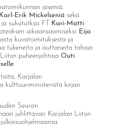
riatoimikunnan jäseniä,
Karl-Erik Mickelseniä
sekä
ja sukututkija FT
Kari-Matti
riateoksen aikaansaamiseksi.
Eija
sta kuvatoimituksesta ja
nua tukeneita ja auttaneita tahoja
s Liiton puheenjohtaja
Outi
selle
.
tiötä, Karjalan
 kulttuuriministeriötä kirjan
isuuden Seuran
nään juhlittavan Karjalan Liiton
a julkaisuohjelmaansa.