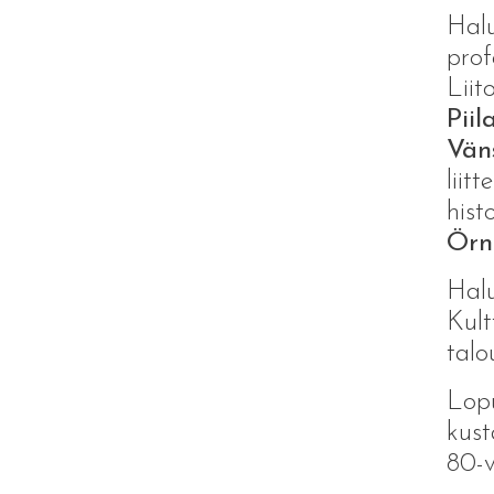
Halu
prof
Liit
Piil
Vän
liit
hist
Örni
Halu
Kult
talo
Lopu
kust
80-v