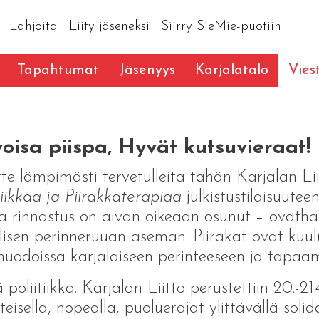
Lahjoita
Liity jäseneksi
Siirry SieMie-puotiin
Tapahtumat
Jäsenyys
Karjalatalo
Vies
oisa piispa, Hyvät kutsuvieraat!
te lämpimästi tervetulleita tähän Karjalan Lii
tiikkaa ja Piirakkaterapiaa
julkistustilaisuutee
 rinnastus on aivan oikeaan osunut – ovatha
llisen perinneruuan aseman. Piirakat ovat kuu
muodoissa karjalaiseen perinteeseen ja tapaami
 poliitiikka. Karjalan Liitto perustettiin 20.-2
tteisella, nopealla, puoluerajat ylittävällä soli