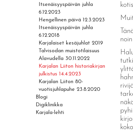
koti
Itsenäisyyspäivän juhla
6.12.2023
Muit
Hengellinen päivä 12.3.2023
Itsenäisyyspäivän juhla
Tänä
6.12.2018
noin
Karjalaiset kesäjuhlat 2019
Talvisodan muistotilaisuus
Halu
Alavudella 30.11.2022
tutk
Karjalan Liiton historiakirjan
ylit
julkistus 14.4.2023
hahm
Karjalan Liiton 80-
rivi
vuotisjuhlapuhe 23.8.2020
tark
Blogi
näkö
Digiklinikka
pyhi
Karjala-lehti
kirj
koko