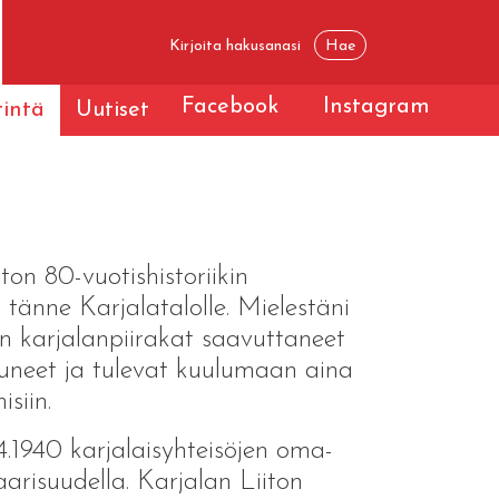
Facebook
Instagram
tintä
Uutiset
ton 80-vuotishistoriikin
n tänne Karjalatalolle. Mielestäni
n karjalanpiirakat saavuttaneet
luneet ja tulevat kuulumaan aina
siin.
1.4.1940 karjalaisyhteisöjen oma-
daarisuudella. Karjalan Liiton