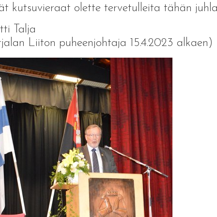
t kutsuvieraat olette tervetulleita tähän juh
ti Talja
jalan Liiton puheenjohtaja 15.4.2023 alkaen)