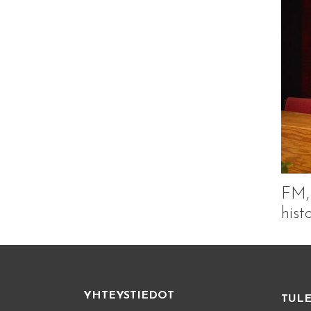
FM, 
hist
YHTEYSTIEDOT
TUL