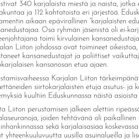
stivat 340 karjalaista miestä ja naista, jotka
akuntaa ja 112 kahtatoista eri järjestöä. Edu
amentin aikaan epävirallinen ”karjalaisten e
anedustajaa. Osa ryhmän jäsenistä oli ei-karj
enjohtajana toimi kirvulainen kansanedustaja
alan Liiton johdossa ovat toimineet oikeistoa
taneet kansanedustajat ja poliittiset vaikutta
tokarjalaisen kansanosan etua ajaen.
stamisvaiheessa Karjalan Liiton tärkeimpänä 
ttäneiden siirtokarjalaisten etuja asutus- ja 
myksiä kuultiin Eduskunnassa näistä asioista
a Liiton perustamisen jälkeen alettiin ripeäss
alaseuranoja, joiden tehtävänä oli paikalline
inhankinnassa sekä karjalaisasiaa koskevassa
at yhteenkuuluvuutta uusilla asuinalueilla ja 