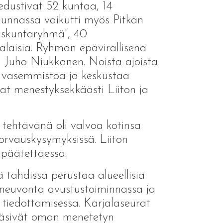
 edustivat 52 kuntaa, 14
skunnassa vaikutti myös Pitkän
duskuntaryhmä”, 40
alaisia. Ryhmän epävirallisena
 Juho Niukkanen. Noista ajoista
, vasemmistoa ja keskustaa
jat menestyksekkäästi Liiton ja
tehtävänä oli valvoa kotinsa
korvauskysymyksissä. Liiton
 päätettäessä.
ä tahdissa perustaa alueellisia
n neuvonta avustustoiminnassa ja
 tiedottamisessa. Karjalaseurat
lisäsivät oman menetetyn