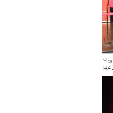
Mart
14.4