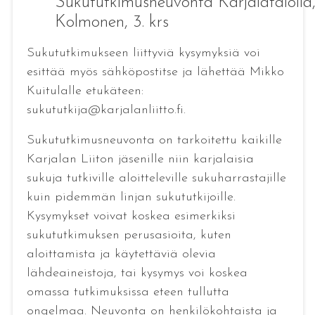
Sukututkimusneuvonta Karjalatalolla
Kolmonen, 3. krs
Sukututkimukseen liittyviä kysymyksiä voi
esittää myös sähköpostitse ja lähettää Mikko
Kuitulalle etukäteen:
sukututkija@karjalanliitto.fi.
Sukututkimusneuvonta on tarkoitettu kaikille
Karjalan Liiton jäsenille niin karjalaisia
sukuja tutkiville aloitteleville sukuharrastajille
kuin pidemmän linjan sukututkijoille.
Kysymykset voivat koskea esimerkiksi
sukututkimuksen perusasioita, kuten
aloittamista ja käytettäviä olevia
lähdeaineistoja, tai kysymys voi koskea
omassa tutkimuksissa eteen tullutta
ongelmaa. Neuvonta on henkilökohtaista ja