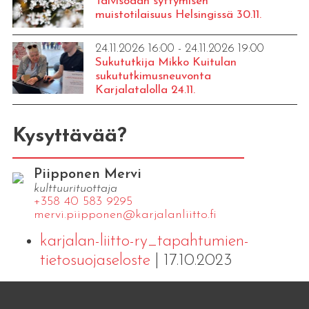
Talvisodan syttymisen
muistotilaisuus Helsingissä 30.11.
24.11.2026 16:00 - 24.11.2026 19:00
Sukututkija Mikko Kuitulan
sukututkimusneuvonta
Karjalatalolla 24.11.
Kysyttävää?
Piipponen Mervi
kulttuurituottaja
+358 40 583 9295
mervi.​piipponen@​kar​jala​nlii​tto.​fi
karjalan-liitto-ry_tapahtumien-
tietosuojaseloste
| 17.10.2023