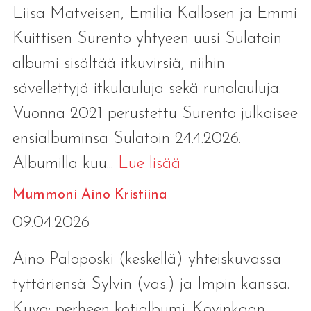
Liisa Matveisen, Emilia Kallosen ja Emmi
Kuittisen Surento-yhtyeen uusi Sulatoin-
albumi sisältää itkuvirsiä, niihin
sävellettyjä itkulauluja sekä runolauluja.
Vuonna 2021 perustettu Surento julkaisee
ensialbuminsa Sulatoin 24.4.2026.
Albumilla kuu...
Lue lisää
Mummoni Aino Kristiina
09.04.2026
Aino Paloposki (keskellä) yhteiskuvassa
tyttäriensä Sylvin (vas.) ja Impin kanssa.
Kuva: perheen kotialbumi. Kovinkaan