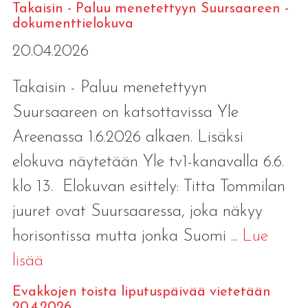
Takaisin - Paluu menetettyyn Suursaareen -
dokumenttielokuva
20.04.2026
Takaisin - Paluu menetettyyn
Suursaareen on katsottavissa Yle
Areenassa 1.6.2026 alkaen. Lisäksi
elokuva näytetään Yle tv1-kanavalla 6.6.
klo 13. Elokuvan esittely: Titta Tommilan
juuret ovat Suursaaressa, joka näkyy
horisontissa mutta jonka Suomi ...
Lue
lisää
Evakkojen toista liputuspäivää vietetään
20.4.2026