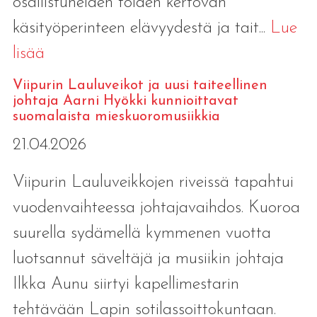
osallistuneiden töiden kertovan
käsityöperinteen elävyydestä ja tait...
Lue
lisää
Viipurin Lauluveikot ja uusi taiteellinen
johtaja Aarni Hyökki kunnioittavat
suomalaista mieskuoromusiikkia
21.04.2026
Viipurin Lauluveikkojen riveissä tapahtui
vuodenvaihteessa johtajavaihdos. Kuoroa
suurella sydämellä kymmenen vuotta
luotsannut säveltäjä ja musiikin johtaja
Ilkka Aunu siirtyi kapellimestarin
tehtävään Lapin sotilassoittokuntaan.