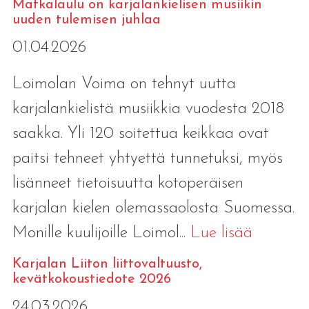
Matkalaulu on karjalankielisen musiikin
uuden tulemisen juhlaa
01.04.2026
Loimolan Voima on tehnyt uutta
karjalankielistä musiikkia vuodesta 2018
saakka. Yli 120 soitettua keikkaa ovat
paitsi tehneet yhtyettä tunnetuksi, myös
lisänneet tietoisuutta kotoperäisen
karjalan kielen olemassaolosta Suomessa.
Monille kuulijoille Loimol...
Lue lisää
Karjalan Liiton liittovaltuusto,
kevätkokoustiedote 2026
24.03.2026