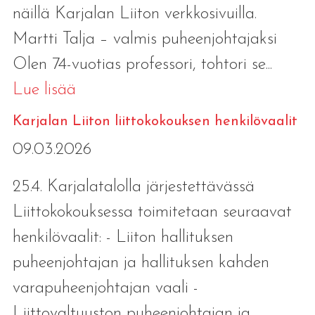
näillä Karjalan Liiton verkkosivuilla.
Martti Talja – valmis puheenjohtajaksi
Olen 74-vuotias professori, tohtori se...
Lue lisää
Karjalan Liiton liittokokouksen henkilövaalit
09.03.2026
25.4. Karjalatalolla järjestettävässä
Liittokokouksessa toimitetaan seuraavat
henkilövaalit: - Liiton hallituksen
puheenjohtajan ja hallituksen kahden
varapuheenjohtajan vaali -
Liittovaltuuston puheenjohtajan ja