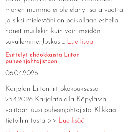
monen mummo ei ole elänyt sata vuotta
ja siksi mielestäni on paikallaan esitellä
hänet muillekin kuin vain meidän
suvullemme. Joskus ...
Lue lisää
Esittelyt ehdokkaista Liiton
puheenjohtajistoon
06.04.2026
Karjalan Liiton liittokokouksessa
25.4.2026 Karjalatalolla Käpylässä
valitaan uusi puheenjohtajisto. Klikkaa
tietoihin tästä >>
Lue lisää