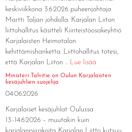
keskiviikkona 3.6.2026 puheenjohtaja
Martti Taljan johdolla. Karjalan Liiton
liittohallitus käsitteli Kiinteistöosakeyhtiö
Karjalaisten Heimotalon
kehittämishanketta. Liittohallitus totesi,
että Karjalan Liiton ...
Lue lisää
Ministeri Talvitie on Oulun Karjalaisten
kesäjuhlien suojelija
04.06.2026
Karjalaiset kesäjuhlat Oulussa
13.-14.6.2026 – muutakin kuin
karjalanpiirakoita Karjalan Liitto kutsuu