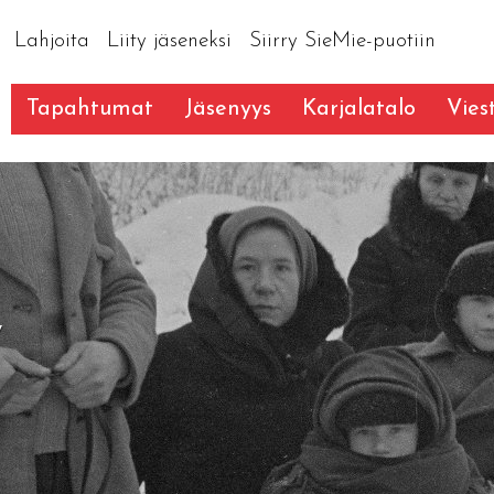
Lahjoita
Liity jäseneksi
Siirry SieMie-puotiin
Tapahtumat
Jäsenyys
Karjalatalo
Vies
y