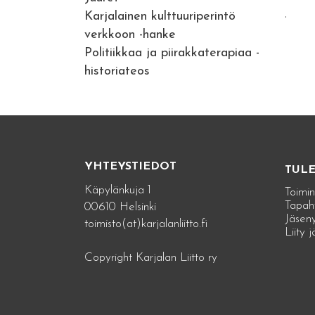
.
Karjalainen kulttuuriperintö
verkkoon -hanke
Politiikkaa ja piirakkaterapiaa -
historiateos
YHTEYSTIEDOT
TUL
Käpylänkuja 1
Toimin
Tapah
00610 Helsinki
Jäseny
toimisto(at)karjalanliitto.fi
Liity 
Copyright Karjalan Liitto ry