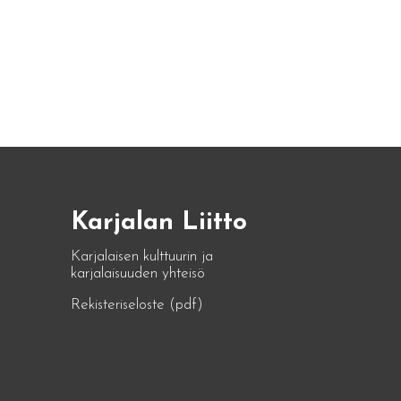
Karjalan Liitto
Karjalaisen kulttuurin ja
karjalaisuuden yhteisö
Rekisteriseloste (pdf)