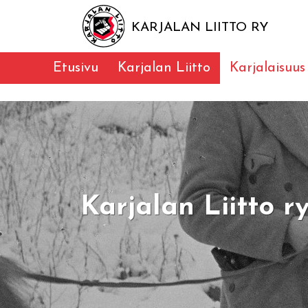
KARJALAN LIITTO RY
Etusivu
Karjalan Liitto
Karjalaisuus
Karjalan Liitto r