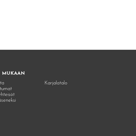
E MUKAAN
ta
Karjalatalo
tumat
hteisöt
jäseneksi