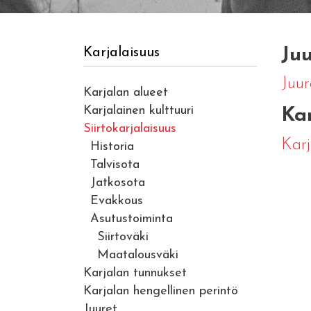
Juu
Karjalaisuus
Juur
Karjalan alueet
Karjalainen kulttuuri
Ka
Siirtokarjalaisuus
Karj
Historia
Talvisota
Jatkosota
Evakkous
Asutustoiminta
Siirtoväki
Maatalousväki
Karjalan tunnukset
Karjalan hengellinen perintö
Juuret