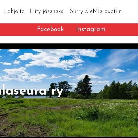
Lahjoita
Liity jäseneksi
Siirry SieMie-puotiin
Facebook
Instagram
laseura ry