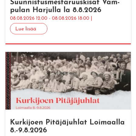
Suun­nis­tus­mes­ta­ruus­ki­sat Vam­
pu­lan Har­jul­la la 8.8.2026
08.08.2026 12:00 - 08.08.2026 18:00 |
Lue lisää
Kur­ki­joen Pi­tä­jä­juh­lat Loi­maal­la
8.-9.8.2026