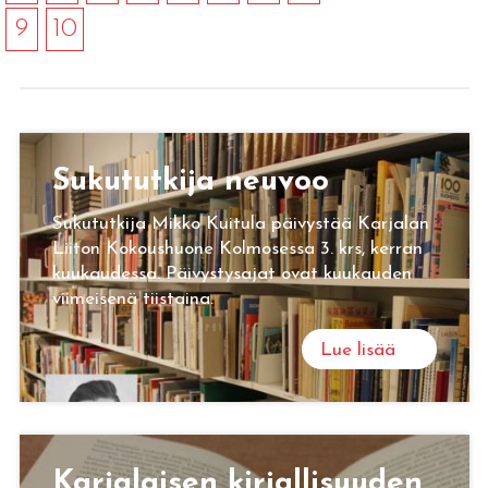
9
10
Su­ku­tut­ki­ja neu­voo
Sukututkija Mikko Kuitula päivystää Karjalan
Liiton Kokoushuone Kolmosessa 3. krs, kerran
kuukaudessa. Päivystysajat ovat kuukauden
viimeisenä tiistaina.
Lue lisää
Kar­ja­lai­sen kir­jal­li­suu­den