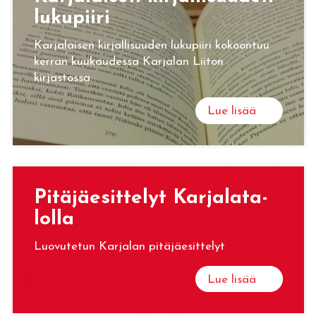
lu­ku­pii­ri
Karjalaisen kirjallisuuden lukupiiri kokoontuu
kerran kuukaudessa Karjalan Liiton
kirjastossa.
Lue lisää
Pi­tä­jäe­sit­te­lyt Kar­ja­la­ta­
lol­la
Luovutetun Karjalan pitäjäesittelyt
Lue lisää