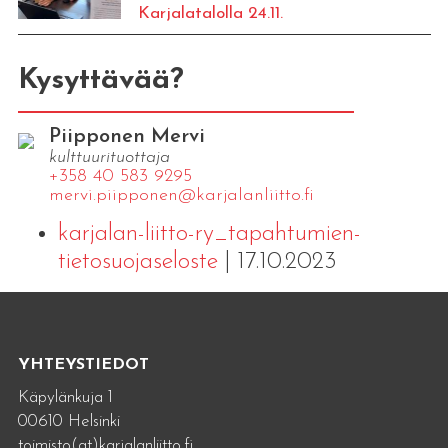
Karjalatalolla 24.11.
Kysyttävää?
Piipponen Mervi
kulttuurituottaja
+358 40 583 9295
mervi.​piipponen@​kar​jala​nlii​tto.​fi
karjalan-liitto-ry_tapahtumien-
tietosuojaseloste
| 17.10.2023
YHTEYSTIEDOT
Käpylänkuja 1
00610 Helsinki
toimisto(at)karjalanliitto.fi