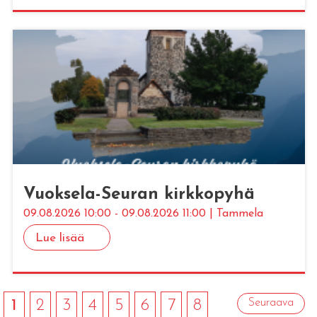
Vuok­se­la-Seu­ran kirk­ko­py­hä
09.08.2026 10:00 - 09.08.2026 11:00 | Tammela
Lue lisää
1
2
3
4
5
6
7
8
Seuraava