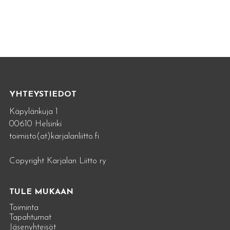
YHTEYSTIEDOT
Käpylänkuja 1
00610 Helsinki
toimisto(at)karjalanliitto.fi
Copyright Karjalan Liitto ry
TULE MUKAAN
Toiminta
Tapahtumat
Jäsenyhteisöt