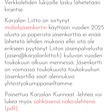
Verkkolehden lukijoille lasku lähetetään
kirjeitse.
Karjalan Liitto on siirtynyt
mobiilijäsenkortin
käyttöön vuoden 2025
alusta ja paperista jäsenkorttia ei enää
lähetetä lehden mukana ellei sitä ole
erikseen pyytänyt Liiton jäsenpalvelusta
(jasen@karjalanliitto.fi) kuluvan vuoden
toukokuun alkuun mennessä. Jäsenkortti
on voimassa toukokuusta toukokuuhun.
Jäsenkortilla saat alennuksia
yhteistyökumppaneiltamme.
Painettua Karjalan Kunnaat -lehteä voi
lukea myös
sähköisenä näköislehtenä
(pdf).