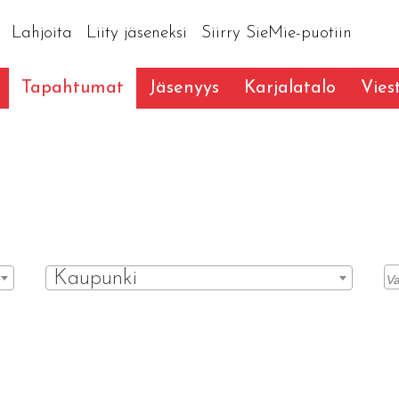
Lahjoita
Liity jäseneksi
Siirry SieMie-puotiin
Tapahtumat
Jäsenyys
Karjalatalo
Vies
Kaupunki