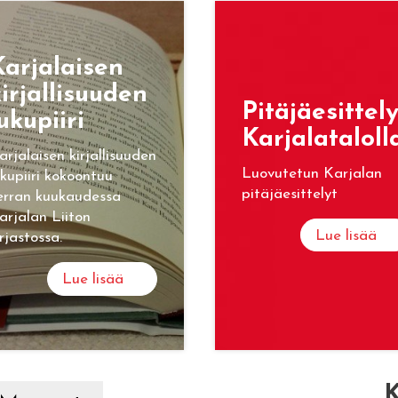
ar­ja­lai­sen
ir­jal­li­suu­den
Pi­tä­jäe­sit­te­l
u­ku­pii­ri
Kar­ja­la­ta­lol­l
arjalaisen kirjallisuuden
Luovutetun Karjalan
ukupiiri kokoontuu
pitäjäesittelyt
erran kuukaudessa
arjalan Liiton
Lue lisää
irjastossa.
Lue lisää
K