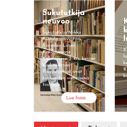
Su­ku­tut­ki­ja
neu­voo
K
k
Sukututkija Mikko
l
Kuitula päivystää
Karjalan Liiton
K
Kokoushuone
l
Kolmosessa 3. krs, kerran
k
kuukaudessa.
K
Päivystysajat ovat
k
kuukauden viimeisenä
tiistaina.
Lue lisää