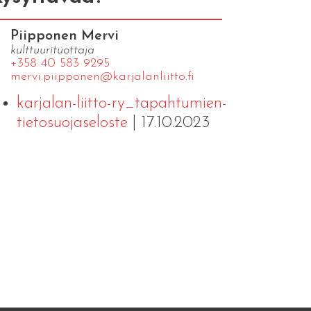
Piipponen Mervi
kulttuurituottaja
+358 40 583 9295
mervi.​piipponen@​kar​jala​nlii​tto.​fi
karjalan-liitto-ry_tapahtumien-
tietosuojaseloste
| 17.10.2023