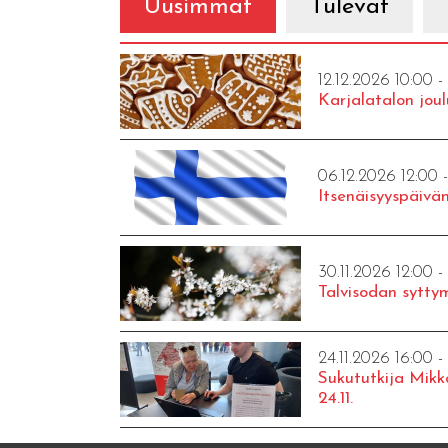
Uusimmat
Tulevat
12.12.2026 10:00 -
Karjalatalon joul
06.12.2026 12:00 
Itsenäisyyspäivän
30.11.2026 12:00 -
Talvisodan syttym
24.11.2026 16:00 -
Sukututkija Mikk
24.11.