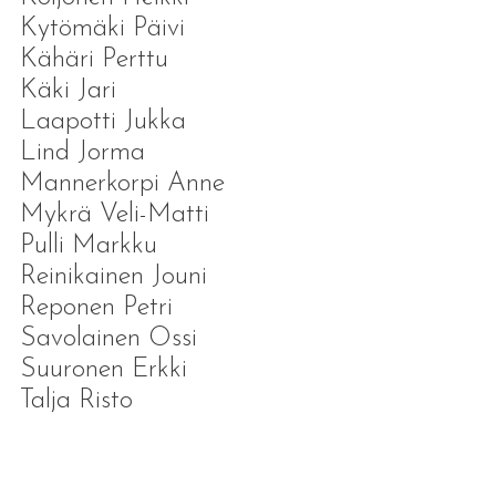
Kytömäki Päivi
Kähäri Perttu
Käki Jari
Laapotti Jukka
Lind Jorma
Mannerkorpi Anne
Mykrä Veli-Matti
Pulli Markku
Reinikainen Jouni
Reponen Petri
Savolainen Ossi
Suuronen Erkki
Talja Risto