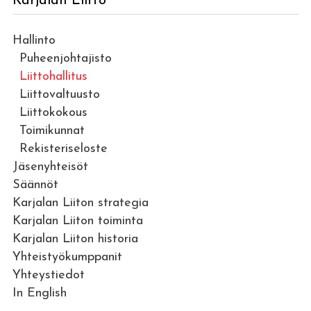
Karjalan Liitto
Hallinto
Puheenjohtajisto
Liittohallitus
Liittovaltuusto
Liittokokous
Toimikunnat
Rekisteriseloste
Jäsenyhteisöt
Säännöt
Karjalan Liiton strategia
Karjalan Liiton toiminta
Karjalan Liiton historia
Yhteistyökumppanit
Yhteystiedot
In English