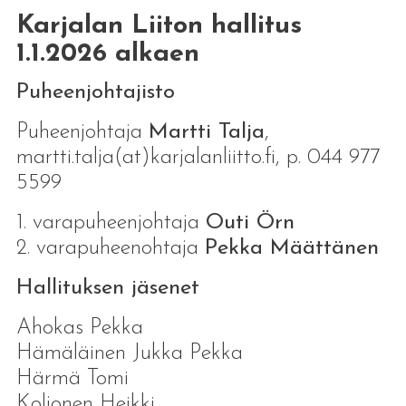
Karjalan Liiton hallitus
1.1.2026 alkaen
Puheenjohtajisto
Puheenjohtaja
Martti Talja
,
martti.talja(at)karjalanliitto.fi, p. 044 977
5599
1. varapuheenjohtaja
Outi Örn
2. varapuheenohtaja
Pekka Määttänen
Hallituksen jäsenet
Ahokas Pekka
Hämäläinen Jukka Pekka
Härmä Tomi
Koljonen Heikki