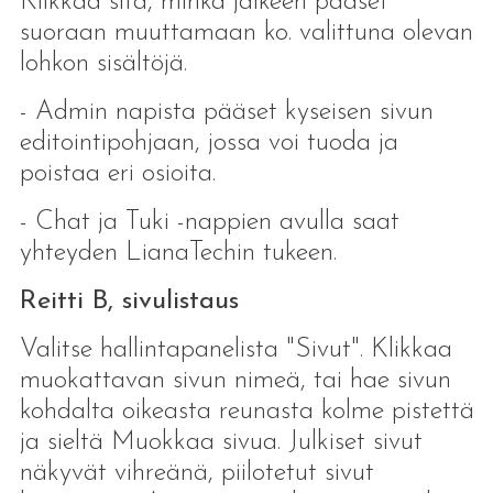
Klikkaa sitä, minkä jälkeen pääset
suoraan muuttamaan ko. valittuna olevan
lohkon sisältöjä.
- Admin napista pääset kyseisen sivun
editointipohjaan, jossa voi tuoda ja
poistaa eri osioita.
- Chat ja Tuki -nappien avulla saat
yhteyden LianaTechin tukeen.
Reitti B, sivulistaus
Valitse hallintapanelista "Sivut". Klikkaa
muokattavan sivun nimeä, tai hae sivun
kohdalta oikeasta reunasta kolme pistettä
ja sieltä Muokkaa sivua. Julkiset sivut
näkyvät vihreänä, piilotetut sivut