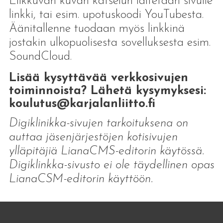
Liikkuvan kuvan katselun laitetaan sivulle
linkki, tai esim. upotuskoodi YouTubesta.
Äänitallenne tuodaan myös linkkinä
jostakin ulkopuolisesta sovelluksesta esim.
SoundCloud.
Lisää kysyttävää verkkosivujen
toiminnoista? Lähetä kysymyksesi:
koulutus@karjalanliitto.fi
Digiklinikka-sivujen tarkoituksena on
auttaa jäsenjärjestöjen kotisivujen
ylläpitäjiä LianaCMS-editorin käytössä.
Digiklinkka-sivusto ei ole täydellinen opas
LianaCSM-editorin käyttöön.