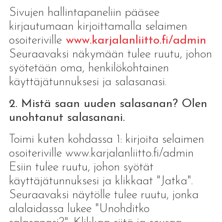
Sivujen hallintapaneliin pääsee
kirjautumaan kirjoittamalla selaimen
osoiteriville
www.karjalanliitto.fi/admin
Seuraavaksi näkymään tulee ruutu, johon
syötetään oma, henkilökohtainen
käyttäjätunnuksesi ja salasanasi.
2. Mistä saan uuden salasanan? Olen
unohtanut salasanani.
Toimi kuten kohdassa 1: kirjoita selaimen
osoiteriville www.karjalanliitto.fi/admin
Esiin tulee ruutu, johon syötät
käyttäjätunnuksesi ja klikkaat "Jatka".
Seuraavaksi näytölle tulee ruutu, jonka
alalaidassa lukee "Unohditko