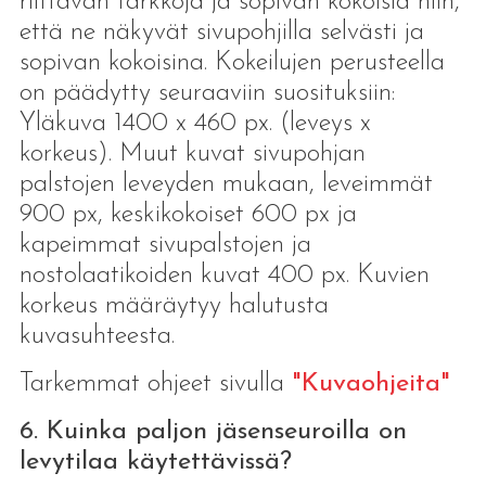
riittävän tarkkoja ja sopivan kokoisia niin,
että ne näkyvät sivupohjilla selvästi ja
sopivan kokoisina. Kokeilujen perusteella
on päädytty seuraaviin suosituksiin:
Yläkuva 1400 x 460 px. (leveys x
korkeus). Muut kuvat sivupohjan
palstojen leveyden mukaan, leveimmät
900 px, keskikokoiset 600 px ja
kapeimmat sivupalstojen ja
nostolaatikoiden kuvat 400 px. Kuvien
korkeus määräytyy halutusta
kuvasuhteesta.
Tarkemmat ohjeet sivulla
"Kuvaohjeita"
6. Kuinka paljon jäsenseuroilla on
levytilaa käytettävissä?