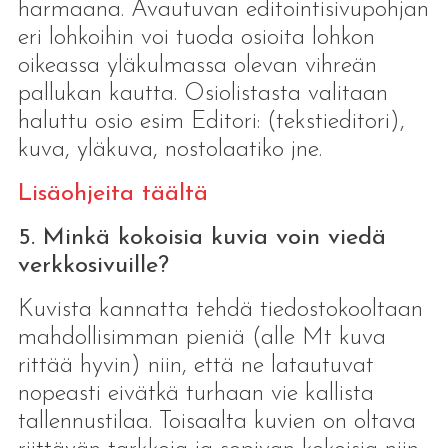
harmaana. Avautuvan editointisivupohjan
eri lohkoihin voi tuoda osioita lohkon
oikeassa yläkulmassa olevan vihreän
pallukan kautta. Osiolistasta valitaan
haluttu osio esim Editori: (tekstieditori),
kuva, yläkuva, nostolaatiko jne.
Lisäohjeita täältä
5. Minkä kokoisia kuvia voin viedä
verkkosivuille?
Kuvista kannatta tehdä tiedostokooltaan
mahdollisimman pieniä (alle Mt kuva
rittää hyvin) niin, että ne latautuvat
nopeasti eivätkä turhaan vie kallista
tallennustilaa. Toisaalta kuvien on oltava