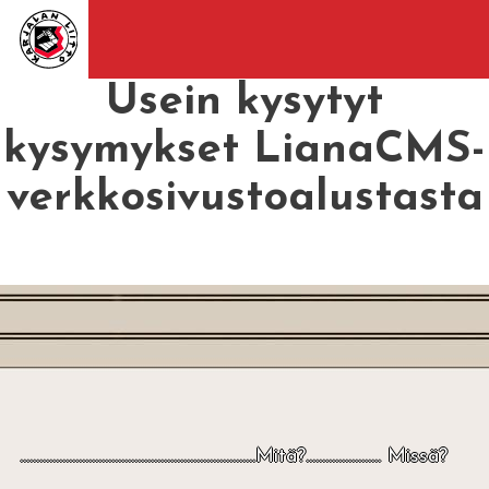
Usein kysytyt
kysymykset LianaCMS-
verkkosivustoalustasta
........................................................................Mitä?....................... Missä?