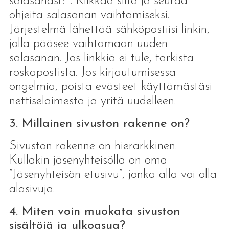
salasanasi?". Klikkaa siitä ja seuraa
ohjeita salasanan vaihtamiseksi.
Järjestelmä lähettää sähköpostiisi linkin,
jolla pääsee vaihtamaan uuden
salasanan. Jos linkkiä ei tule, tarkista
roskapostista. Jos kirjautumisessa
ongelmia, poista evästeet käyttämästäsi
nettiselaimesta ja yritä uudelleen.
3. Millainen sivuston rakenne on?
Sivuston rakenne on hierarkkinen.
Kullakin jäsenyhteisöllä on oma
”Jäsenyhteisön etusivu”, jonka alla voi olla
alasivuja.
4. Miten voin muokata sivuston
sisältöjä ja ulkoasua?