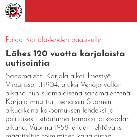
Palaa Karjala-lehden pääsivulle
Lähes 120 vuotta karjalaista
uutisointia
Sanomalehti Karjala alkoi ilmestyä
Viipurissa 1.1.1904, aluksi Venäjä vallan
aikana nuorsuomalaisena sanomalehtenä.
Karjala muuttui itsenäisen Suomen
alkuaikana kokoomuksen lehdeksi ja
poliittisesti sitoutumattomaksi jatkosodan
aikana. Vuonna 1958 lehden tehtäväksi
määriteltiin toimiminen karjalaisten