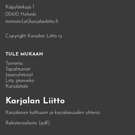
Käpylänkuja 1
00610 Helsinki
toimisto(at)karjalanliitto.fi
Copyright Karjalan Liitto ry
TULE MUKAAN
Toiminta
Tapahtumat
Jäsenyhteisöt
Liity jäseneksi
Karjalatalo
Karjalan Liitto
Karjalaisen kulttuurin ja karjalaisuuden yhteisö
Rekisteriseloste (pdf)