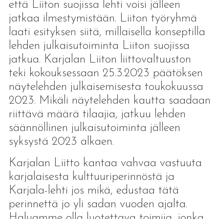
että Liiton suojissa lehti voisi jälleen
jatkaa ilmestymistään. Liiton työryhmä
laati esityksen siitä, millaisella konseptilla
lehden julkaisutoiminta Liiton suojissa
jatkua. Karjalan Liiton liittovaltuuston
teki kokouksessaan 25.3.2023 päätöksen
näytelehden julkaisemisesta toukokuussa
2023. Mikäli näytelehden kautta saadaan
riittävä määrä tilaajia, jatkuu lehden
säännöllinen julkaisutoiminta jälleen
syksystä 2023 alkaen.
Karjalan Liitto kantaa vahvaa vastuuta
karjalaisesta kulttuuriperinnöstä ja
Karjala-lehti jos mikä, edustaa tätä
perinnettä jo yli sadan vuoden ajalta.
Haluamme olla luotettava toimija, jonka