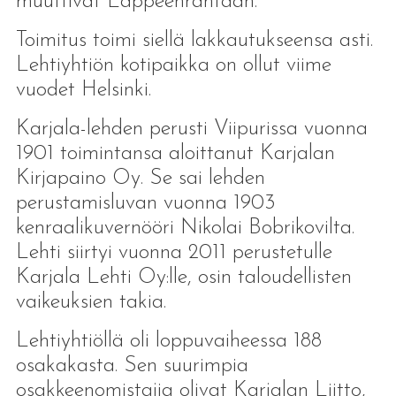
muuttivat Lappeenrantaan.
Toimitus toimi siellä lakkautukseensa asti.
Lehtiyhtiön kotipaikka on ollut viime
vuodet Helsinki.
Karjala-lehden perusti Viipurissa vuonna
1901 toimintansa aloittanut Karjalan
Kirjapaino Oy. Se sai lehden
perustamisluvan vuonna 1903
kenraalikuvernööri Nikolai Bobrikovilta.
Lehti siirtyi vuonna 2011 perustetulle
Karjala Lehti Oy:lle, osin taloudellisten
vaikeuksien takia.
Lehtiyhtiöllä oli loppuvaiheessa 188
osakakasta. Sen suurimpia
osakkeenomistajia olivat Karjalan Liitto,