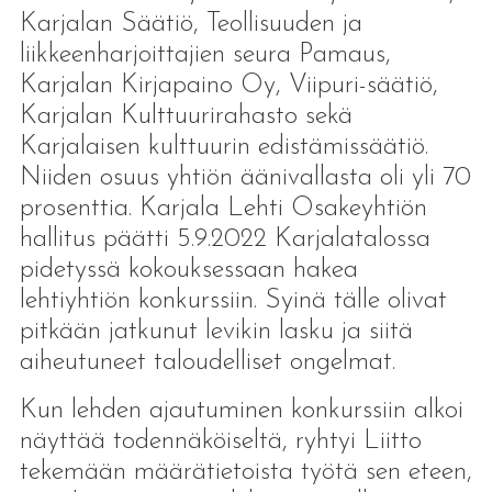
Karjalan Säätiö, Teollisuuden ja
liikkeenharjoittajien seura Pamaus,
Karjalan Kirjapaino Oy, Viipuri-säätiö,
Karjalan Kulttuurirahasto sekä
Karjalaisen kulttuurin edistämissäätiö.
Niiden osuus yhtiön äänivallasta oli yli 70
prosenttia. Karjala Lehti Osakeyhtiön
hallitus päätti 5.9.2022 Karjalatalossa
pidetyssä kokouksessaan hakea
lehtiyhtiön konkurssiin. Syinä tälle olivat
pitkään jatkunut levikin lasku ja siitä
aiheutuneet taloudelliset ongelmat.
Kun lehden ajautuminen konkurssiin alkoi
näyttää todennäköiseltä, ryhtyi Liitto
tekemään määrätietoista työtä sen eteen,