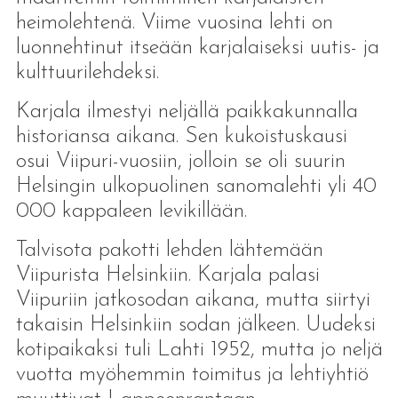
heimolehtenä. Viime vuosina lehti on
luonnehtinut itseään karjalaiseksi uutis- ja
kulttuurilehdeksi.
Karjala ilmestyi neljällä paikkakunnalla
historiansa aikana. Sen kukoistuskausi
osui Viipuri-vuosiin, jolloin se oli suurin
Helsingin ulkopuolinen sanomalehti yli 40
000 kappaleen levikillään.
Talvisota pakotti lehden lähtemään
Viipurista Helsinkiin. Karjala palasi
Viipuriin jatkosodan aikana, mutta siirtyi
takaisin Helsinkiin sodan jälkeen. Uudeksi
kotipaikaksi tuli Lahti 1952, mutta jo neljä
vuotta myöhemmin toimitus ja lehtiyhtiö