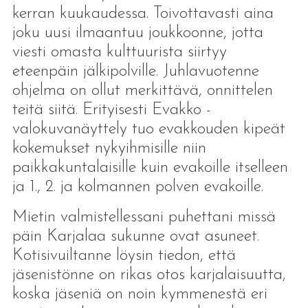
kerran kuukaudessa. Toivottavasti aina
joku uusi ilmaantuu joukkoonne, jotta
viesti omasta kulttuurista siirtyy
eteenpäin jälkipolville. Juhlavuotenne
ohjelma on ollut merkittävä, onnittelen
teitä siitä. Erityisesti Evakko -
valokuvanäyttely tuo evakkouden kipeät
kokemukset nykyihmisille niin
paikkakuntalaisille kuin evakoille itselleen
ja 1., 2. ja kolmannen polven evakoille.
Mietin valmistellessani puhettani missä
päin Karjalaa sukunne ovat asuneet.
Kotisivuiltanne löysin tiedon, että
jäsenistönne on rikas otos karjalaisuutta,
koska jäseniä on noin kymmenestä eri