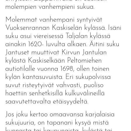
molempien vanhempieni sukua.
Molemmat vanhempani syntyivät
Vuoksenrannan Kaskiselän kylässä. Isäni
suku asui viereisessä Taljalan kylässä
ainakin 1620- luvulta alkaen. Äitini suku
Jantuset muuttivat Kirvun Jantulan
kylästä Kaskiselkään Peltomiehen
autiotilalle vuonna 1698, ollen toinen
kylän kantasuvuista. Eri sukupolvissa
suvut risteytyivät vahvasti, puoliso
haettiin senhetkisillä kulkuvälineillä
saavutettavalta etäisyydeltä.
Jos joku kertoo omaavansa karjalaisia
sukujuuria, on tapanani kysyä mistä
kunnasta tai kaupungista, kylästä tai