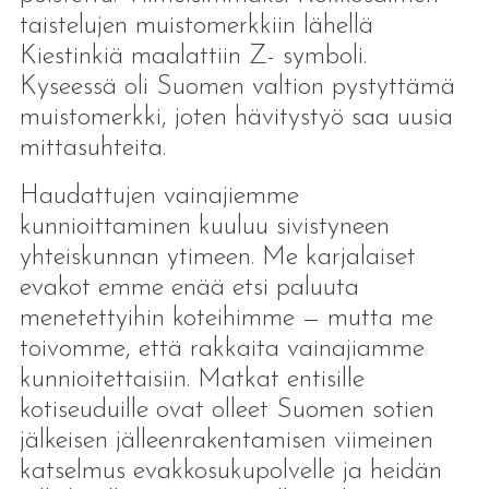
taistelujen muistomerkkiin lähellä
Kiestinkiä maalattiin Z- symboli.
Kyseessä oli Suomen valtion pystyttämä
muistomerkki, joten hävitystyö saa uusia
mittasuhteita.
Haudattujen vainajiemme
kunnioittaminen kuuluu sivistyneen
yhteiskunnan ytimeen. Me karjalaiset
evakot emme enää etsi paluuta
menetettyihin koteihimme — mutta me
toivomme, että rakkaita vainajiamme
kunnioitettaisiin. Matkat entisille
kotiseuduille ovat olleet Suomen sotien
jälkeisen jälleenrakentamisen viimeinen
katselmus evakkosukupolvelle ja heidän