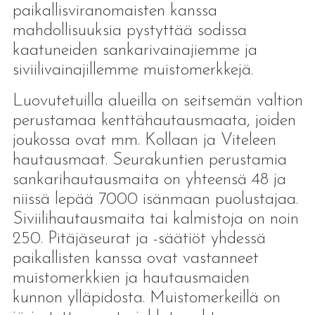
paikallisviranomaisten kanssa
mahdollisuuksia pystyttää sodissa
kaatuneiden sankarivainajiemme ja
siviilivainajillemme muistomerkkejä.
Luovutetuilla alueilla on seitsemän valtion
perustamaa kenttähautausmaata, joiden
joukossa ovat mm. Kollaan ja Viteleen
hautausmaat. Seurakuntien perustamia
sankarihautausmaita on yhteensä 48 ja
niissä lepää 7000 isänmaan puolustajaa.
Siviilihautausmaita tai kalmistoja on noin
250. Pitäjäseurat ja -säätiöt yhdessä
paikallisten kanssa ovat vastanneet
muistomerkkien ja hautausmaiden
kunnon ylläpidosta. Muistomerkeillä on