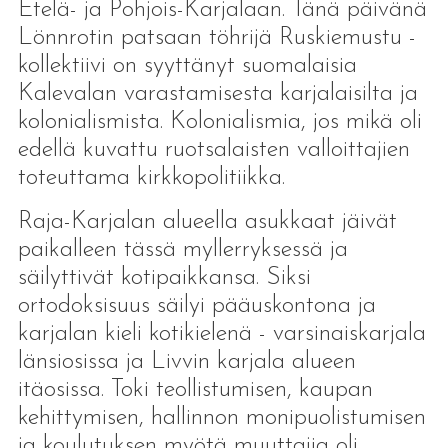
Etelä- ja Pohjois-Karjalaan. Tänä päivänä
Lönnrotin patsaan töhrijä Ruskiemustu -
kollektiivi on syyttänyt suomalaisia
Kalevalan varastamisesta karjalaisilta ja
kolonialismista. Kolonialismia, jos mikä oli
edellä kuvattu ruotsalaisten valloittajien
toteuttama kirkkopolitiikka.
Raja-Karjalan alueella asukkaat jäivät
paikalleen tässä myllerryksessä ja
säilyttivät kotipaikkansa. Siksi
ortodoksisuus säilyi pääuskontona ja
karjalan kieli kotikielenä - varsinaiskarjala
länsiosissa ja Livvin karjala alueen
itäosissa. Toki teollistumisen, kaupan
kehittymisen, hallinnon monipuolistumisen
ja koulutuksen myötä muuttajia oli