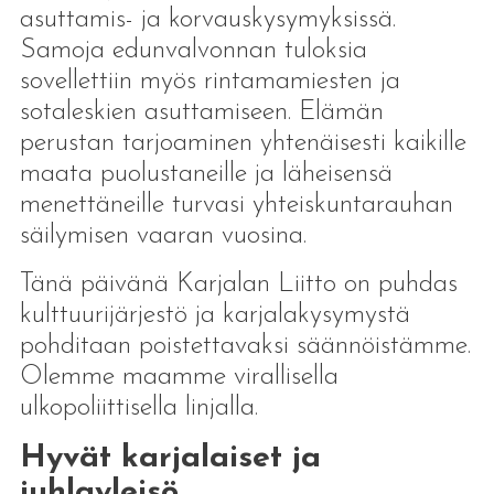
asuttamis- ja korvauskysymyksissä.
Samoja edunvalvonnan tuloksia
sovellettiin myös rintamamiesten ja
sotaleskien asuttamiseen. Elämän
perustan tarjoaminen yhtenäisesti kaikille
maata puolustaneille ja läheisensä
menettäneille turvasi yhteiskuntarauhan
säilymisen vaaran vuosina.
Tänä päivänä Karjalan Liitto on puhdas
kulttuurijärjestö ja karjalakysymystä
pohditaan poistettavaksi säännöistämme.
Olemme maamme virallisella
ulkopoliittisella linjalla.
Hyvät karjalaiset ja
juhlayleisö