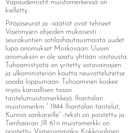
Vapaudenristit muistomerkeissä on
kielletty.
Pitäjäseurat ja -säätiöt ovat tehneet
Vojennyje:n ohjeiden mukaisesti
seurakuntien sotilashautausmaista uudet
lupa-anomukset Moskovaan. Uusiin
anomuksiin ei ole saatu yhtään vastausta.
Tuhoamistyötä on yritetty sotavainajien
ja ulkoministeriön kautta neuvotteluteitse
saada loppumaan. Tuhoaminen koskee
myös kansallisen tason
taistelumuistomerkkejä. Ihantalan
muistomerkin ” 1944 Ihantalan taistelut,
Kunnia sankareille” -teksti on poistettu ja
Tienhaaran JR 61:n muistomerkki on
poistettu. Viimeisimmäksi Kokkosalmen