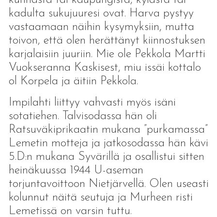
kadulta sukujuuresi ovat. Harva pystyy
vastaamaan näihin kysymyksiin, mutta
toivon, että olen herättänyt kiinnostuksen
karjalaisiin juuriin. Mie ole Pekkola Martti
Vuokseranna Kaskisest, miu issäi kottalo
ol Korpela ja äitiin Pekkola.
Impilahti liittyy vahvasti myös isäni
sotatiehen. Talvisodassa hän oli
Ratsuväkiprikaatin mukana ”purkamassa”
Lemetin motteja ja jatkosodassa hän kävi
5.D:n mukana Syvärillä ja osallistui sitten
heinäkuussa 1944 U-aseman
torjuntavoittoon Nietjärvellä. Olen useasti
kolunnut näitä seutuja ja Murheen risti
Lemetissä on varsin tuttu.