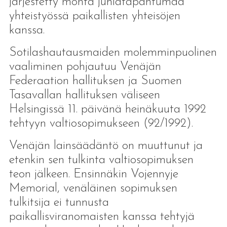
järjestetty monta juhlatapahtumaa
yhteistyössä paikallisten yhteisöjen
kanssa.
Sotilashautausmaiden molemminpuolinen
vaaliminen pohjautuu Venäjän
Federaation hallituksen ja Suomen
Tasavallan hallituksen väliseen
Helsingissä 11. päivänä heinäkuuta 1992
tehtyyn valtiosopimukseen (92/1992).
Venäjän lainsäädäntö on muuttunut ja
etenkin sen tulkinta valtiosopimuksen
teon jälkeen. Ensinnäkin Vojennyje
Memorial, venäläinen sopimuksen
tulkitsija ei tunnusta
paikallisviranomaisten kanssa tehtyjä