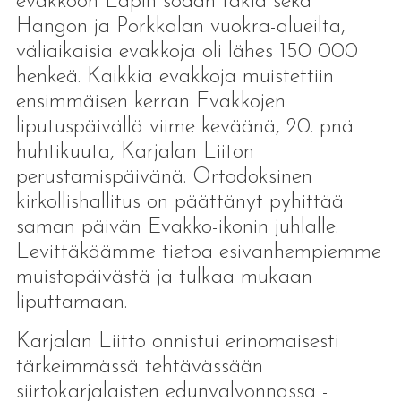
evakkoon Lapin sodan takia sekä
Hangon ja Porkkalan vuokra-alueilta,
väliaikaisia evakkoja oli lähes 150 000
henkeä. Kaikkia evakkoja muistettiin
ensimmäisen kerran Evakkojen
liputuspäivällä viime keväänä, 20. pnä
huhtikuuta, Karjalan Liiton
perustamispäivänä. Ortodoksinen
kirkollishallitus on päättänyt pyhittää
saman päivän Evakko-ikonin juhlalle.
Levittäkäämme tietoa esivanhempiemme
muistopäivästä ja tulkaa mukaan
liputtamaan.
Karjalan Liitto onnistui erinomaisesti
tärkeimmässä tehtävässään
siirtokarjalaisten edunvalvonnassa -