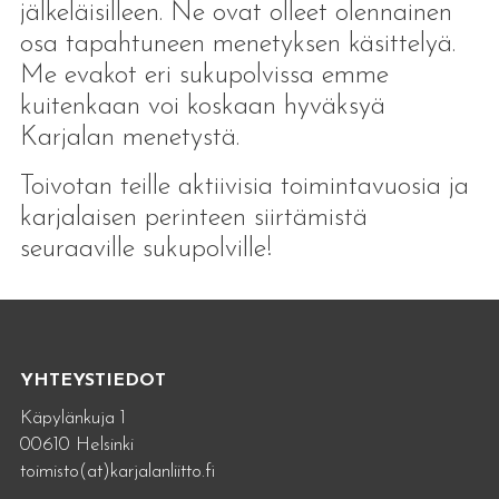
jälkeläisilleen. Ne ovat olleet olennainen
osa tapahtuneen menetyksen käsittelyä.
Me evakot eri sukupolvissa emme
kuitenkaan voi koskaan hyväksyä
Karjalan menetystä.
Toivotan teille aktiivisia toimintavuosia ja
karjalaisen perinteen siirtämistä
seuraaville sukupolville!
YHTEYSTIEDOT
Käpylänkuja 1
00610 Helsinki
toimisto(at)karjalanliitto.fi