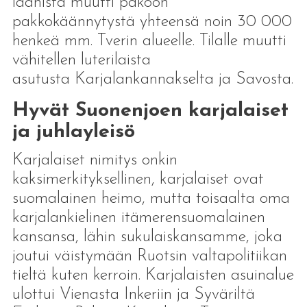
läänistä muutti pakoon
pakkokäännytystä yhteensä noin 30 000
henkeä mm. Tverin alueelle. Tilalle muutti
vähitellen luterilaista
asutusta Karjalankannakselta ja Savosta.
Hyvät Suonenjoen karjalaiset
ja juhlayleisö
Karjalaiset nimitys onkin
kaksimerkityksellinen, karjalaiset ovat
suomalainen heimo, mutta toisaalta oma
karjalankielinen itämerensuomalainen
kansansa, lähin sukulaiskansamme, joka
joutui väistymään Ruotsin valtapolitiikan
tieltä kuten kerroin. Karjalaisten asuinalue
ulottui Vienasta Inkeriin ja Syväriltä