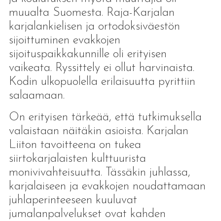
muualta Suomesta. Raja-Karjalan
karjalankielisen ja ortodoksiväestön
sijoittuminen evakkojen
sijoituspaikkakunnille oli erityisen
vaikeata. Ryssittely ei ollut harvinaista.
Kodin ulkopuolella erilaisuutta pyrittiin
salaamaan.
On erityisen tärkeää, että tutkimuksella
valaistaan näitäkin asioista. Karjalan
Liiton tavoitteena on tukea
siirtokarjalaisten kulttuurista
monivivahteisuutta. Tässäkin juhlassa,
karjalaiseen ja evakkojen noudattamaan
juhlaperinteeseen kuuluvat
jumalanpalvelukset ovat kahden