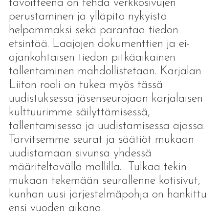
tavoitteena on tehdä verkkosivujen
perustaminen ja ylläpito nykyistä
helpommaksi sekä parantaa tiedon
etsintää. Laajojen dokumenttien ja ei-
ajankohtaisen tiedon pitkäaikainen
tallentaminen mahdollistetaan. Karjalan
Liiton rooli on tukea myös tässä
uudistuksessa jäsenseurojaan karjalaisen
kulttuurimme säilyttämisessä,
tallentamisessa ja uudistamisessa ajassa.
Tarvitsemme seurat ja säätiöt mukaan
uudistamaan sivunsa yhdessä
määriteltävällä mallilla. Tulkaa tekin
mukaan tekemään seurallenne kotisivut,
kunhan uusi järjestelmäpohja on hankittu
ensi vuoden aikana.