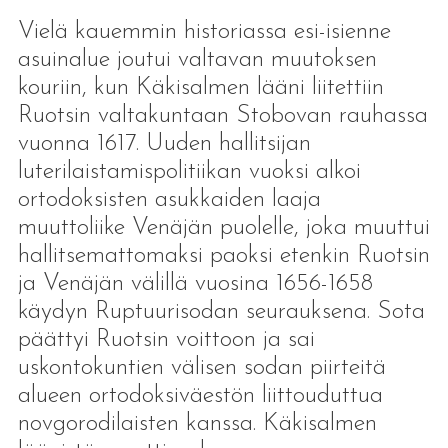
Vielä kauemmin historiassa esi-isienne
asuinalue joutui valtavan muutoksen
kouriin, kun Käkisalmen lääni liitettiin
Ruotsin valtakuntaan Stobovan rauhassa
vuonna 1617. Uuden hallitsijan
luterilaistamispolitiikan vuoksi alkoi
ortodoksisten asukkaiden laaja
muuttoliike Venäjän puolelle, joka muuttui
hallitsemattomaksi paoksi etenkin Ruotsin
ja Venäjän välillä vuosina 1656-1658
käydyn Ruptuurisodan seurauksena. Sota
päättyi Ruotsin voittoon ja sai
uskontokuntien välisen sodan piirteitä
alueen ortodoksiväestön liittouduttua
novgorodilaisten kanssa. Käkisalmen