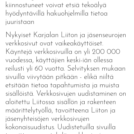
kiinnostuneet voivat etsiä tekoälyä
hyödyntävillä hakuohjelmilla tietoa
juuristaan
Nykyiset Karjalan Liiton ja jäsenseurojen
verkkosivut ovat vaikeakäyttöiset.
Käyntejä verkkosivuilla on yli 200 000
vuodessa, käyttäjien keski-iän ollessa
reilusti yli 60 vuotta. Selvityksen mukaan
sivuilla viivytään pitkään - elikä niiltä
etsitään tietoa tapahtumista ja muista
sisällöistä. Verkkosivujen uudistaminen on
aloitettu Liitossa sisällön ja rakenteen
määrittelytyöllä, tavoitteena Liiton ja
jäsenyhteisöjen verkkosivujen
kokonaisuudistus. Uudistetuilla sivuilla