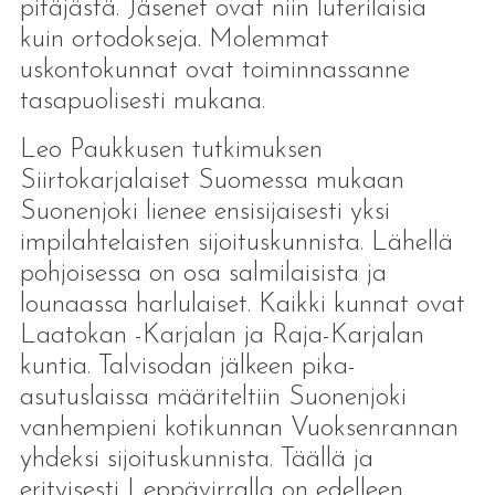
pitäjästä. Jäsenet ovat niin luterilaisia
kuin ortodokseja. Molemmat
uskontokunnat ovat toiminnassanne
tasapuolisesti mukana.
Leo Paukkusen tutkimuksen
Siirtokarjalaiset Suomessa mukaan
Suonenjoki lienee ensisijaisesti yksi
impilahtelaisten sijoituskunnista. Lähellä
pohjoisessa on osa salmilaisista ja
lounaassa harlulaiset. Kaikki kunnat ovat
Laatokan -Karjalan ja Raja-Karjalan
kuntia. Talvisodan jälkeen pika-
asutuslaissa määriteltiin Suonenjoki
vanhempieni kotikunnan Vuoksenrannan
yhdeksi sijoituskunnista. Täällä ja
erityisesti Leppävirralla on edelleen