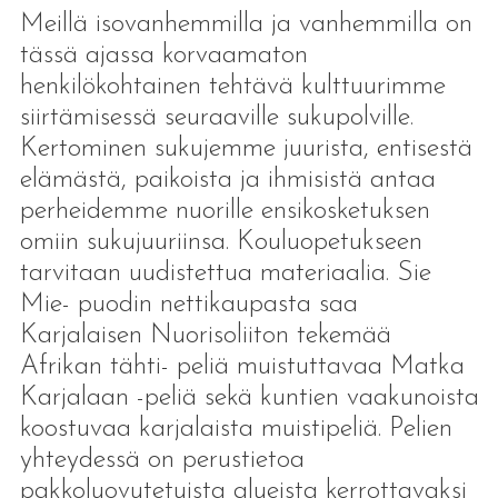
Meillä isovanhemmilla ja vanhemmilla on
tässä ajassa korvaamaton
henkilökohtainen tehtävä kulttuurimme
siirtämisessä seuraaville sukupolville.
Kertominen sukujemme juurista, entisestä
elämästä, paikoista ja ihmisistä antaa
perheidemme nuorille ensikosketuksen
omiin sukujuuriinsa. Kouluopetukseen
tarvitaan uudistettua materiaalia. Sie
Mie- puodin nettikaupasta saa
Karjalaisen Nuorisoliiton tekemää
Afrikan tähti- peliä muistuttavaa Matka
Karjalaan -peliä sekä kuntien vaakunoista
koostuvaa karjalaista muistipeliä. Pelien
yhteydessä on perustietoa
pakkoluovutetuista alueista kerrottavaksi