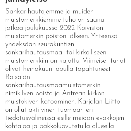
Sankarihautojemme ja muiden
muistomerkkiemme tuho on saanut
jatkoa joulukuussa 2022 Koiviston
muistomerkin poiston jälkeen. Yhteensä
yhdeksään seurakuntien
sankarihautausmaa- tai kirkolliseen
muistomerkkiin on kajottu. Viimeiset tuhot
olivat heinäkuun lopulla tapahtuneet
Räisälän
sankarihautausmaamuistomerkin
nimikilven poisto ja Antrean kirkon
muistokiven katoaminen. Karjalan Liitto
on ollut aktiivinen tuomaan eri
tiedotusvälineissä esille meidän evakkojen
kohtaloa ja pakkoluovutetulla alueella