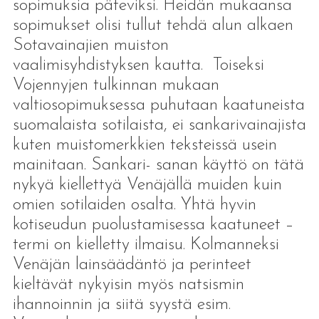
sopimuksia päteviksi. Heidän mukaansa
sopimukset olisi tullut tehdä alun alkaen
Sotavainajien muiston
vaalimisyhdistyksen kautta. Toiseksi
Vojennyjen tulkinnan mukaan
valtiosopimuksessa puhutaan kaatuneista
suomalaista sotilaista, ei sankarivainajista
kuten muistomerkkien teksteissä usein
mainitaan. Sankari- sanan käyttö on tätä
nykyä kiellettyä Venäjällä muiden kuin
omien sotilaiden osalta. Yhtä hyvin
kotiseudun puolustamisessa kaatuneet –
termi on kielletty ilmaisu. Kolmanneksi
Venäjän lainsäädäntö ja perinteet
kieltävät nykyisin myös natsismin
ihannoinnin ja siitä syystä esim.