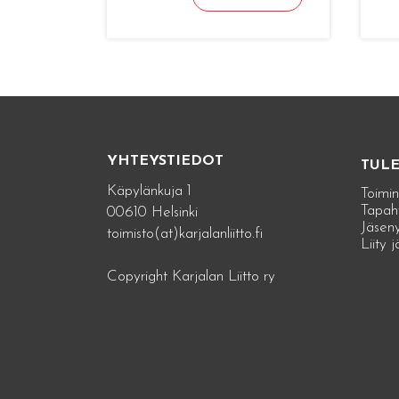
YHTEYSTIEDOT
TUL
Käpylänkuja 1
Toimin
Tapah
00610 Helsinki
Jäseny
toimisto(at)karjalanliitto.fi
Liity 
Copyright Karjalan Liitto ry