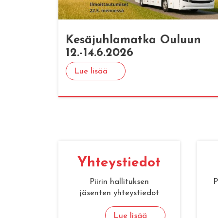
Ke­sä­juh­la­mat­ka Ou­luun
12.-14.6.2026
Lue lisää
Yh­teys­tie­dot
Piirin hallituksen
P
jäsenten yhteystiedot
Lue lisää