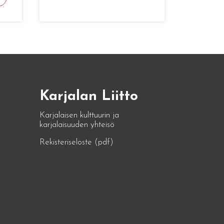
Karjalan Liitto
Karjalaisen kulttuurin ja
karjalaisuuden yhteisö
Rekisteriseloste (pdf)