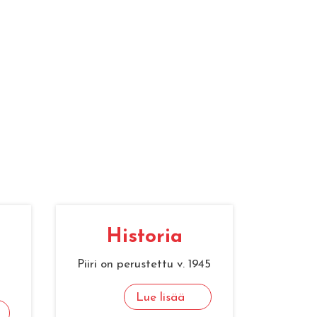
His­to­ria
Piiri on perustettu v. 1945
Lue lisää