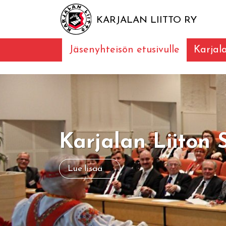
KARJALAN LIITTO RY
Jäsenyhteisön etusivulle
Karjal
Karjalan Liiton 
Lue lisää