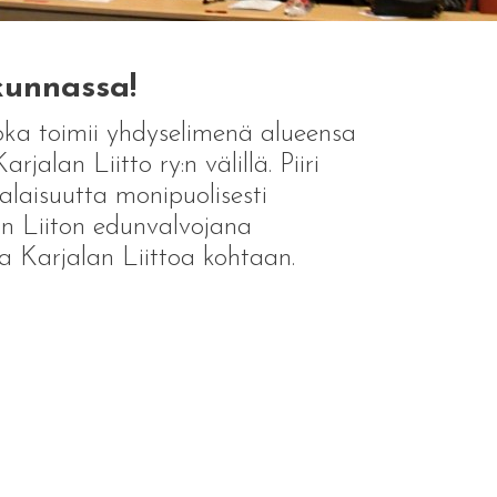
kunnassa!
joka toimii yhdyselimenä alueensa
jalan Liitto ry:n välillä. Piiri
alaisuutta monipuolisesti
lan Liiton edunvalvojana
nsa Karjalan Liittoa kohtaan.