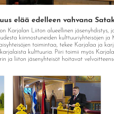
suus elää edelleen vahvana Sata
on Karjalan Liiton alueellinen jäsenyhdistys, 
udesta kiinnostuneiden kulttuuriyhteisöjen ja Kar
aisyhteisöjen toimintaa, tekee Karjalaa ja karj
 karjalaista kulttuuria. Piiri toimii myös Karja
irin ja liiton jäsenyhteisöt hoitavat velvoittee