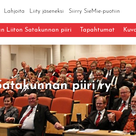
Lahjoita
Liity jäseneksi
Siirry SieMie-puotiin
an Liiton Satakunnan piiri
Tapahtumat
Kuva
Satakunnan piiri ry