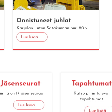
On­nis­tu­neet juh­lat
Karjalan Liiton Satakunnan piiri 80 v
Lue lisää
Jä­sen­seu­rat
Ta­pah­tu­mat
iirillä on 17 jäsenseuraa
Katso piirin tulevat
tapahtumat
Lue lisää
Lue lisää