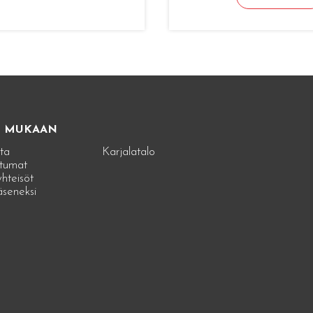
E MUKAAN
ta
Karjalatalo
tumat
hteisöt
jäseneksi