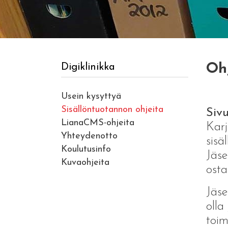
Ohj
Digiklinikka
Usein kysyttyä
Sisällöntuotannon ohjeita
Sivu
LianaCMS-ohjeita
Karj
Yhteydenotto
sisä
Koulutusinfo
Jäse
Kuvaohjeita
osta
Jäse
olla
toim