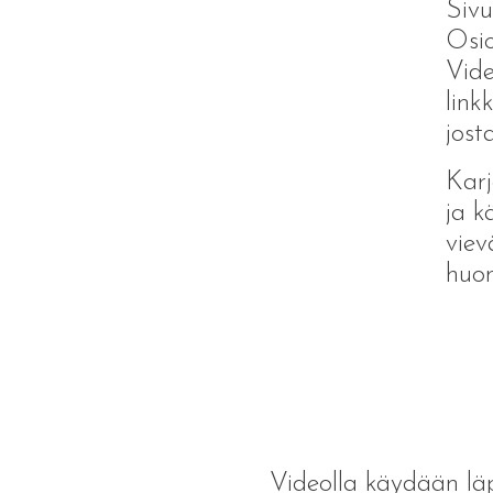
Sivu
Osio
Vide
link
jost
Karj
ja k
viev
huom
Videolla käydään läp