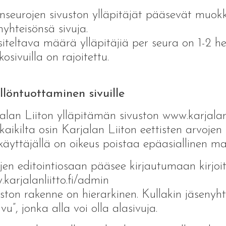
nseurojen sivuston ylläpitäjät pääsevät mu
nyhteisönsä sivuja.
iteltava määrä ylläpitäjiä per seura on 1-2 
kosivuilla on rajoitettu.
llöntuottaminen sivuille
alan Liiton ylläpitämän sivuston www.karjalanli
 kaikilta osin Karjalan Liiton eettisten arvoje
äyttäjällä on oikeus poistaa epäasiallinen mat
jen editointiosaan pääsee kirjautumaan kirjoit
karjalanliitto.fi/admin
ston rakenne on hierarkinen. Kullakin jäsenyh
ivu”, jonka alla voi olla alasivuja.