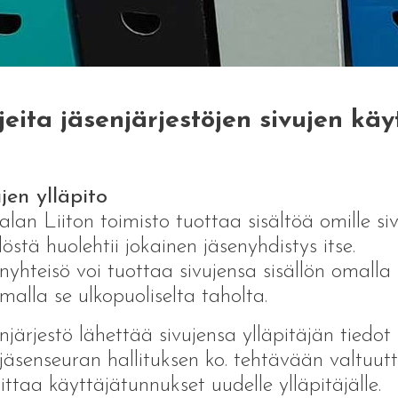
eita jäsenjärjestöjen sivujen käyt
jen ylläpito
alan Liiton toimisto tuottaa sisältöä omille siv
llöstä huolehtii jokainen jäsenyhdistys itse.
nyhteisö voi tuottaa sivujensa sisällön omalla s
malla se ulkopuoliselta taholta.
njärjestö lähettää sivujensa ylläpitäjän tiedot 
 jäsenseuran hallituksen ko. tehtävään valtuut
ittaa käyttäjätunnukset uudelle ylläpitäjälle.