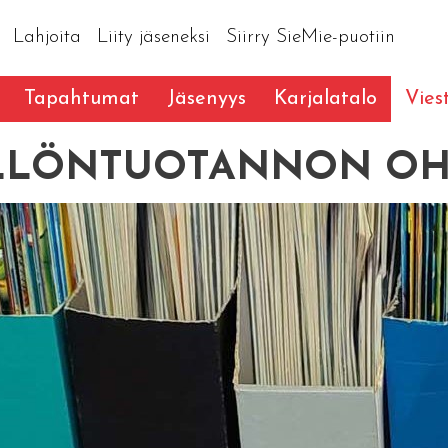
Lahjoita
Liity jäseneksi
Siirry SieMie-puotiin
Tapahtumat
Jäsenyys
Karjalatalo
Vies
LLÖNTUOTANNON OH