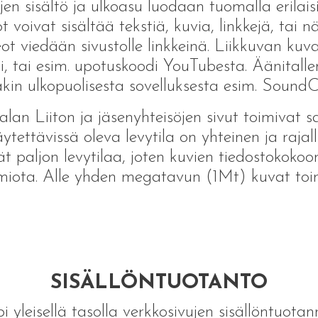
jen sisältö ja ulkoasu luodaan tuomalla erilaisi
t voivat sisältää tekstiä, kuvia, linkkejä, tai n
ot viedään sivustolle linkkeinä. Liikkuvan kuva
ki, tai esim. upotuskoodi YouTubesta. Äänital
akin ulkopuolisesta sovelluksesta esim. SoundC
alan Liiton ja jäsenyhteisöjen sivut toimivat
äytettävissä oleva levytila on yhteinen ja rajal
ät paljon levytilaa, joten kuvien tiedostokokoon
iota. Alle yhden megatavun (1Mt) kuvat toimi
SISÄLLÖNTUOTANTO
i yleisellä tasolla verkkosivujen sisällöntuota