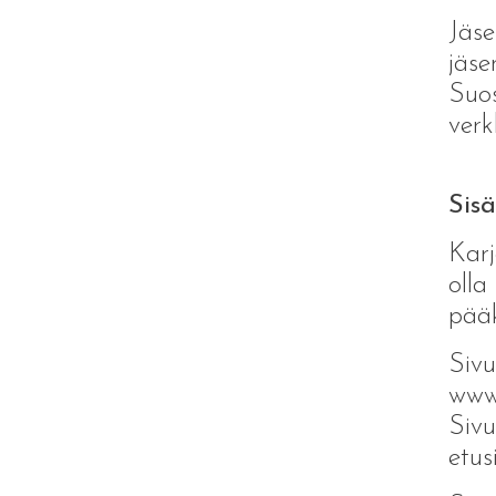
Jäse
jäse
Suos
verk
Sisä
Karj
olla
pääk
Sivu
www.
Sivu
etus