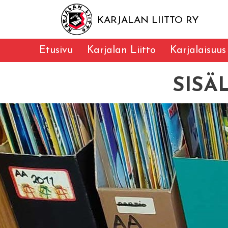
KARJALAN LIITTO RY
Etusivu
Karjalan Liitto
Karjalaisuus
SISÄ