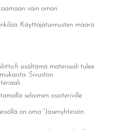
okkaamaan vain oman
henkilöä. Käyttäjätunnusten määrä
itto.fi sisältämä materiaali tulee
n mukaista. Sivuston
eriaali.
tamalla selaimen osoiteriville
teisöllä on oma ”Jäsenyhteisön