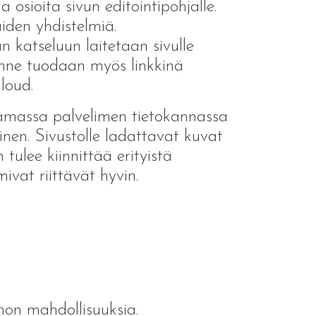
a osioita sivun editointipohjalle.
äiden yhdistelmiä.
n katseluun laitetaan sivulle
lenne tuodaan myös linkkinä
loud.
 samassa palvelimen tietokannassa
linen. Sivustolle ladattavat kuvat
 tulee kiinnittää erityistä
vat riittävät hyvin.
nnon mahdollisuuksia.