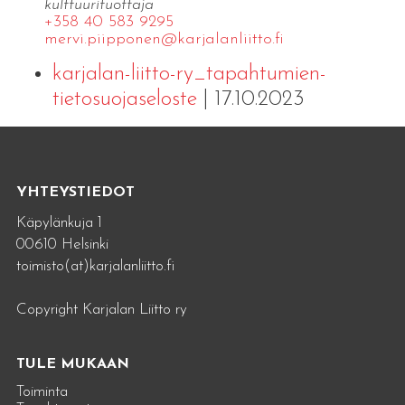
kulttuurituottaja
+358 40 583 9295
mervi.​piipponen@​kar​jala​nlii​tto.​fi
karjalan-liitto-ry_tapahtumien-
tietosuojaseloste
| 17.10.2023
YHTEYSTIEDOT
Käpylänkuja 1
00610 Helsinki
toimisto(at)karjalanliitto.fi
Copyright Karjalan Liitto ry
TULE MUKAAN
Toiminta