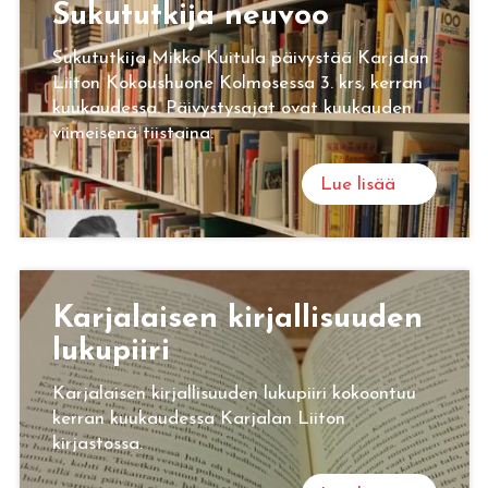
Su­ku­tut­ki­ja neu­voo
Sukututkija Mikko Kuitula päivystää Karjalan
Liiton Kokoushuone Kolmosessa 3. krs, kerran
kuukaudessa. Päivystysajat ovat kuukauden
viimeisenä tiistaina.
Lue lisää
Kar­ja­lai­sen kir­jal­li­suu­den
lu­ku­pii­ri
Karjalaisen kirjallisuuden lukupiiri kokoontuu
kerran kuukaudessa Karjalan Liiton
kirjastossa.