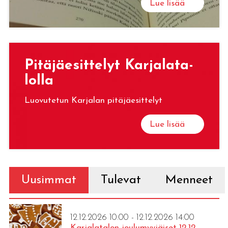
Lue lisää
Pi­tä­jäe­sit­te­lyt Kar­ja­la­ta­
lol­la
Luovutetun Karjalan pitäjäesittelyt
Lue lisää
Uusimmat
Tulevat
Menneet
12.12.2026 10:00 - 12.12.2026 14:00
Karjalatalon joulumyyjäiset 12.12.