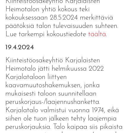
Kiinteistöosakeyhtiö Karjalaisten
Heimotalon yhtiö kokous teki
kokouksessaan 28.5.2024 merkittäviä
päätöksiä talon tulevaisuuden suhteen.
Lue tarkempi kokoustiedote
täältä
.
19.4.2024
Kiinteistöosakeyhtiö Karjalaisten
Heimotalo jätti helmikuussa 2022
Karjalataloon liittyen
kaavamuutoshakemuksen, jonka
mukaisesti taloon suunnitellaan
peruskorjaus-/laajennushanketta.
Karjalatalo valmistui vuonna 1974, eikä
siihen ole tuon jälkeen tehty laajempia
peruskorjauksia. Talo kaipaa siis pikaista