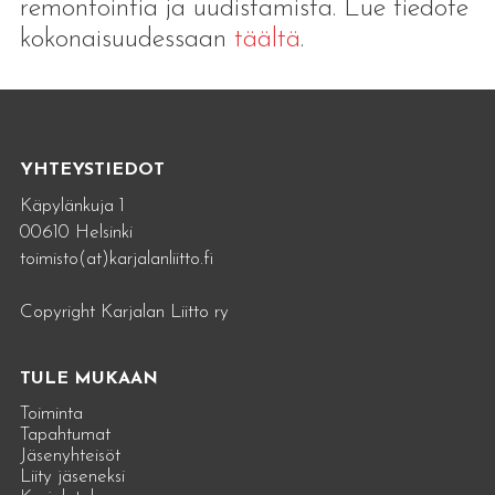
remontointia ja uudistamista. Lue tiedote
kokonaisuudessaan
täältä
.
YHTEYSTIEDOT
Käpylänkuja 1
00610 Helsinki
toimisto(at)karjalanliitto.fi
Copyright Karjalan Liitto ry
TULE MUKAAN
Toiminta
Tapahtumat
Jäsenyhteisöt
Liity jäseneksi