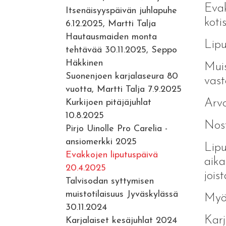
Evak
Itsenäisyyspäivän juhlapuhe
koti
6.12.2025, Martti Talja
Hautausmaiden monta
Lipu
tehtävää 30.11.2025, Seppo
Häkkinen
Muis
Suonenjoen karjalaseura 80
vast
vuotta, Martti Talja 7.9.2025
Arvo
Kurkijoen pitäjäjuhlat
10.8.2025
Nos
Pirjo Uinolle Pro Carelia -
ansiomerkki 2025
Lipu
Evakkojen liputuspäivä
aika
20.4.2025
jois
Talvisodan syttymisen
muistotilaisuus Jyväskylässä
Myös
30.11.2024
Karj
Karjalaiset kesäjuhlat 2024