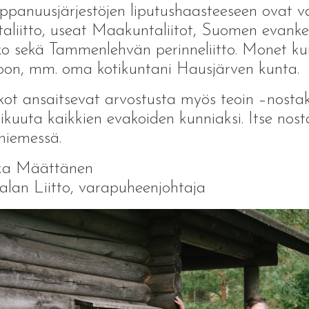
panuusjärjestöjen liputushaasteeseen ovat v
aliitto, useat Maakuntaliitot, Suomen evankeli
ko sekä Tammenlehvän perinneliitto. Monet ku
oon, mm. oma kotikuntani Hausjärven kunta.
ot ansaitsevat arvostusta myös teoin –nosta
ikuuta kaikkien evakoiden kunniaksi. Itse nost
niemessä.
ka Määttänen
alan Liitto, varapuheenjohtaja