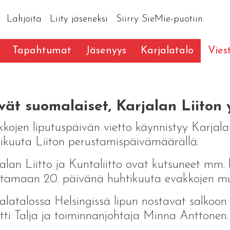
Lahjoita
Liity jäseneksi
Siirry SieMie-puotiin
Tapahtumat
Jäsenyys
Karjalatalo
Vies
ät suomalaiset, Karjalan Liiton 
kojen liputuspäivän vietto käynnistyy Karjalan
ikuuta Liiton perustamispäivämäärällä.
alan Liitto ja Kuntaliitto ovat kutsuneet mm.
ttamaan 20. päivänä huhtikuuta evakkojen muis
alatalossa Helsingissä lipun nostavat salkoon
ti Talja ja toiminnanjohtaja Minna Anttonen.