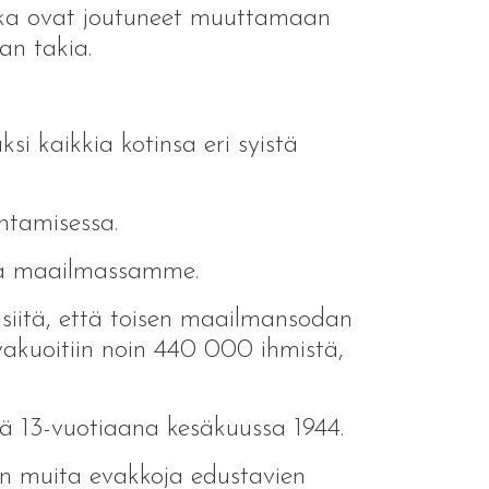
otka ovat joutuneet muuttamaan
an takia.
si kaikkia kotinsa eri syistä
ntamisessa.
sa maailmassamme.
a siitä, että toisen maailmansodan
vakuoitiin noin 440 000 ihmistä,
ä 13-vuotiaana kesäkuussa 1944.
en muita evakkoja edustavien