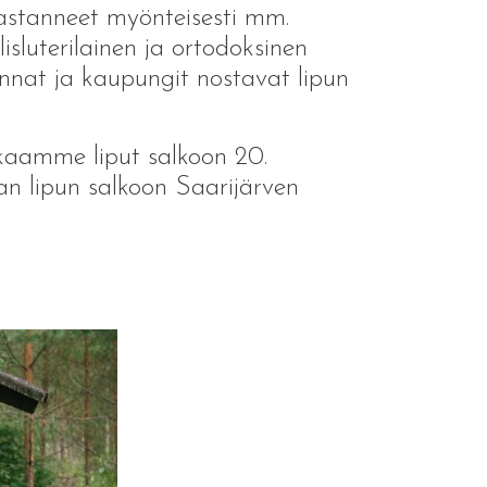
astanneet myönteisesti mm.
sluterilainen ja ortodoksinen
nnat ja kaupungit nostavat lipun
kaamme liput salkoon 20.
an lipun salkoon Saarijärven