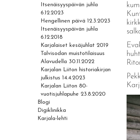
kump
Itsenäisyyspäivän juhla
6.12.2023
Kunt
Hengellinen päivä 12.3.2023
kirk
Itsenäisyyspäivän juhla
salk
6.12.2018
Evak
Karjalaiset kesäjuhlat 2019
huht
Talvisodan muistotilaisuus
Alavudella 30.11.2022
Rito
Karjalan Liiton historiakirjan
Pek
julkistus 14.4.2023
Karj
Karjalan Liiton 80-
vuotisjuhlapuhe 23.8.2020
Blogi
Digiklinikka
Karjala-lehti