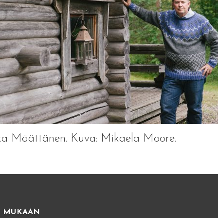
ka Määttänen. Kuva: Mikaela Moore.
E MUKAAN