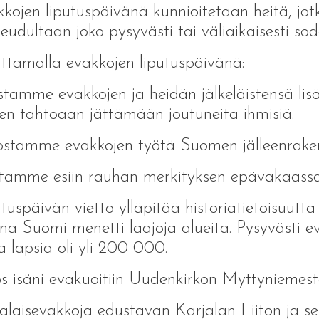
kojen liputuspäivänä kunnioitetaan heitä, j
seudultaan joko pysyvästi tai väliaikaisesti sod
ttamalla evakkojen liputuspäivänä:
tamme evakkojen ja heidän jälkeläistensä lisäk
en tahtoaan jättämään joutuneita ihmisiä.
stamme evakkojen työtä Suomen jälleenrake
tamme esiin rauhan merkityksen epävakaas
tuspäivän vietto ylläpitää historiatietoisuutt
na Suomi menetti laajoja alueita. Pysyvästi e
ta lapsia oli yli 200 000.
 isäni evakuoitiin Uudenkirkon Myttyniemest
alaisevakkoja edustavan Karjalan Liiton ja s