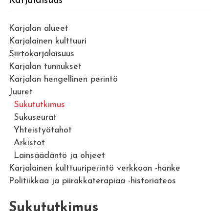
Karjalaisuus
Karjalan alueet
Karjalainen kulttuuri
Siirtokarjalaisuus
Karjalan tunnukset
Karjalan hengellinen perintö
Juuret
Sukututkimus
Sukuseurat
Yhteistyötahot
Arkistot
Lainsäädäntö ja ohjeet
Karjalainen kulttuuriperintö verkkoon -hanke
Politiikkaa ja piirakkaterapiaa -historiateos
Sukututkimus