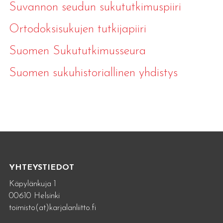
Suvannon seudun sukututkimuspiiri
Ortodoksisukujen tutkijapiiri
Suomen Sukututkimusseura
Suomen sukuhistoriallinen yhdistys
YHTEYSTIEDOT
Käpylänkuja 1
00610 Helsinki
toimisto(at)karjalanliitto.fi