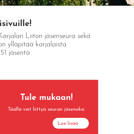
ivuille!
Karjalan Liiton jäsenseura sekä
n ylläpitää karjalaista
 51 jäsentä.
Tule mukaan!
Täällä voit liittyä seuran jäseneksi.
Lue lisää