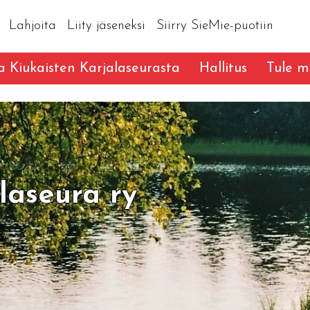
Lahjoita
Liity jäseneksi
Siirry SieMie-puotiin
a Kiukaisten Karjalaseurasta
Hallitus
Tule m
laseura ry