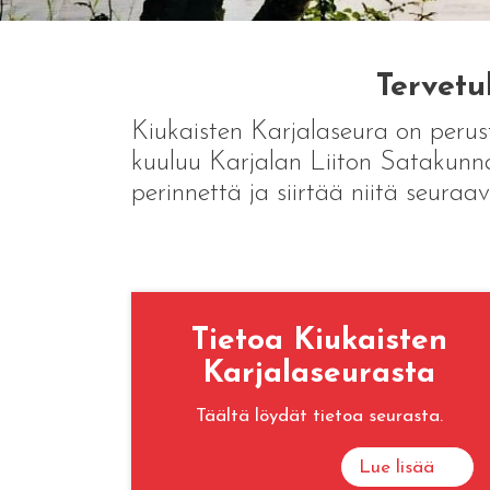
Tervetu
Kiukaisten Karjalaseura on perust
kuuluu Karjalan Liiton Satakunnan
perinnettä ja siirtää niitä seuraav
Tietoa Kiukaisten
Karjalaseurasta
Täältä löydät tietoa seurasta.
Lue lisää