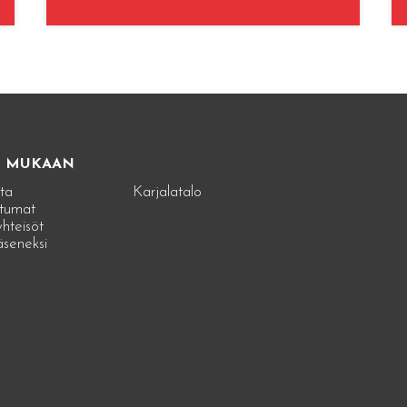
E MUKAAN
ta
Karjalatalo
tumat
hteisöt
jäseneksi