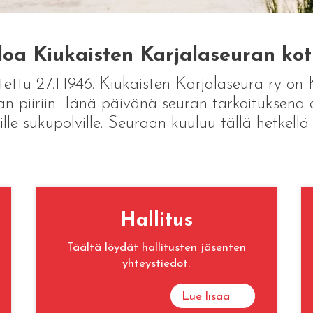
loa Kiukaisten Karjalaseuran kotis
ettu 27.1.1946. Kiukaisten Karjalaseura ry on 
 piiriin. Tänä päivänä seuran tarkoituksena o
ille sukupolville. Seuraan kuuluu tällä hetkellä
Hallitus
Täältä löydät hallitusten jäsenten
yhteystiedot.
Lue lisää