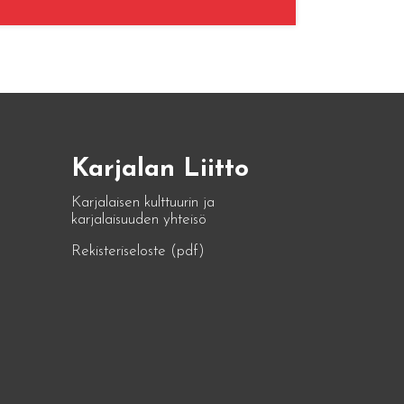
Karjalan Liitto
Karjalaisen kulttuurin ja
karjalaisuuden yhteisö
Rekisteriseloste (pdf)