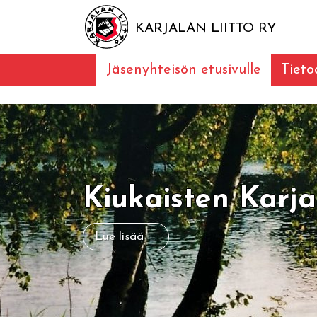
KARJALAN LIITTO RY
Jäsenyhteisön etusivulle
Tieto
Kiukaisten Karja
Lue lisää