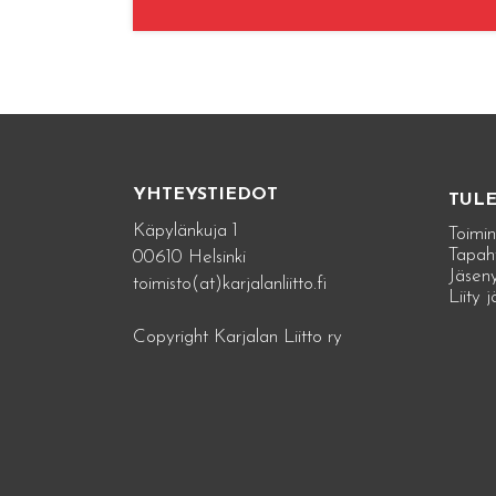
YHTEYSTIEDOT
TUL
Käpylänkuja 1
Toimin
Tapah
00610 Helsinki
Jäseny
toimisto(at)karjalanliitto.fi
Liity 
Copyright Karjalan Liitto ry