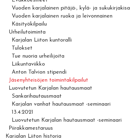
Evakkoesineet
Vuoden karjalainen pitäjä-, kylä- ja sukukirjakisa
Vuoden karjalainen ruoka ja leivonnainen
Käsityökilpailu
Urheilutoiminta
Karjalan Liiton kuntoralli
Tulokset
Tue nuoria urheilijoita
Liikuntaviikko
Anton Talvion stipendi
Jäsenyhteisöjen toimintakilpailut
Luovutetun Karjalan hautausmaat
Sankarihautausmaat
Karjalan vanhat hautausmaat -seminaari
13.4.2021
Luovutetun Karjalan hautausmaat -seminaari
Piirakkamestaruus
Karjalan Liiton historia