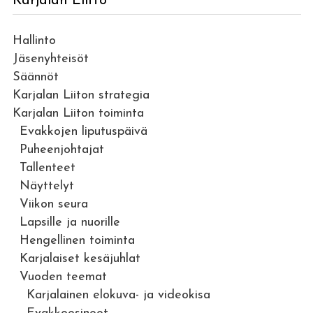
Karjalan Liitto
Hallinto
Jäsenyhteisöt
Säännöt
Karjalan Liiton strategia
Karjalan Liiton toiminta
Evakkojen liputuspäivä
Puheenjohtajat
Tallenteet
Näyttelyt
Viikon seura
Lapsille ja nuorille
Hengellinen toiminta
Karjalaiset kesäjuhlat
Vuoden teemat
Karjalainen elokuva- ja videokisa