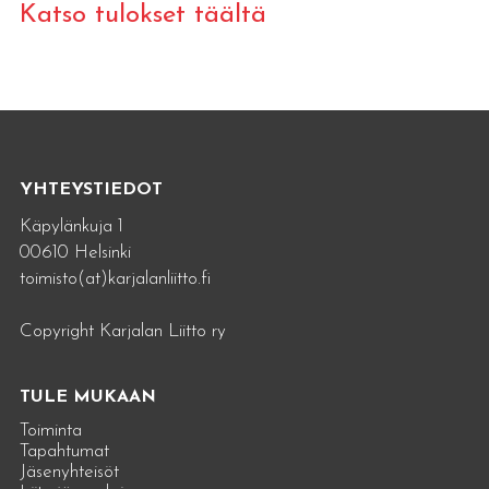
Katso tulokset täältä
YHTEYSTIEDOT
Käpylänkuja 1
00610 Helsinki
toimisto(at)karjalanliitto.fi
Copyright Karjalan Liitto ry
TULE MUKAAN
Toiminta
Tapahtumat
Jäsenyhteisöt