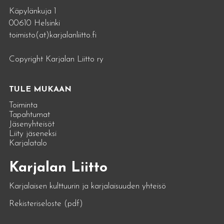
Käpylänkuja 1
00610 Helsinki
toimisto(at)karjalanliitto.fi
Copyright Karjalan Liitto ry
TULE MUKAAN
Toiminta
Tapahtumat
Jäsenyhteisöt
Liity jäseneksi
Karjalatalo
Karjalan Liitto
Karjalaisen kulttuurin ja karjalaisuuden yhteisö
Rekisteriseloste (pdf)