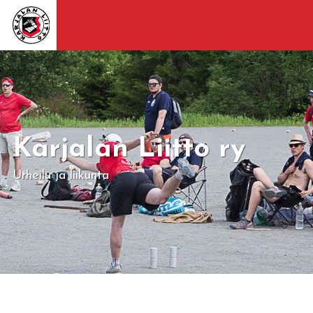
Karjalan Liitto ry
Urheilu ja liikunta