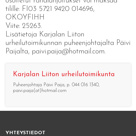
osoitetut rahalahjoitukset voi maksaa
tilille: FI03 5721 9420 014696,
OKOYFIHH
Viite: 25263.
Lisätietoja Karjalan Liiton
urheilutoimikunnan puheenjohtajalta Päivi
Paijalta, paivi.paija@hotmail.com.
Karjalan Liiton urheilutoimikunta
Puheenjohtaja Päivi Paija, p. 044 016 1340,
paivi.paija(at)hotmail.com
YHTEYSTIEDOT