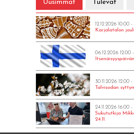
Uusimmat
Tulevat
12.12.2026 10:00 -
Karjalatalon joul
06.12.2026 12:00 
Itsenäisyyspäivän
30.11.2026 12:00 -
Talvisodan syttym
24.11.2026 16:00 -
Sukututkija Mikk
24.11.