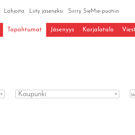
Lahjoita
Liity jäseneksi
Siirry SieMie-puotiin
Tapahtumat
Jäsenyys
Karjalatalo
Vies
Kaupunki