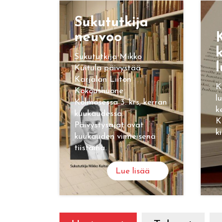
Su­ku­tut­ki­ja
neu­voo
K
k
Sukututkija Mikko
l
Kuitula päivystää
Karjalan Liiton
K
Kokoushuone
l
Kolmosessa 3. krs, kerran
k
kuukaudessa.
K
Päivystysajat ovat
k
kuukauden viimeisenä
tiistaina.
Lue lisää