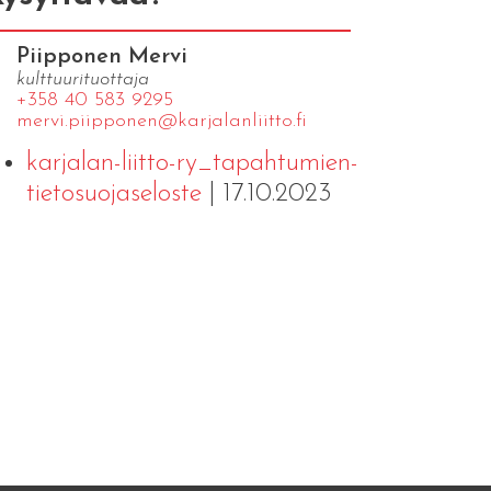
Piipponen Mervi
kulttuurituottaja
+358 40 583 9295
mervi.​piipponen@​kar​jala​nlii​tto.​fi
karjalan-liitto-ry_tapahtumien-
tietosuojaseloste
| 17.10.2023