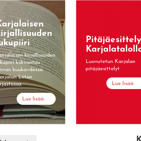
ar­ja­lai­sen
ir­jal­li­suu­den
Pi­tä­jäe­sit­te­l
u­ku­pii­ri
Kar­ja­la­ta­lol­l
arjalaisen kirjallisuuden
Luovutetun Karjalan
ukupiiri kokoontuu
pitäjäesittelyt
erran kuukaudessa
arjalan Liiton
Lue lisää
irjastossa.
Lue lisää
K