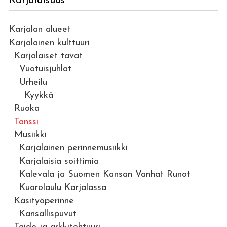
Karjalaisuus
Karjalan alueet
Karjalainen kulttuuri
Karjalaiset tavat
Vuotuisjuhlat
Urheilu
Kyykkä
Ruoka
Tanssi
Musiikki
Karjalainen perinnemusiikki
Karjalaisia soittimia
Kalevala ja Suomen Kansan Vanhat Runot
Kuorolaulu Karjalassa
Käsityöperinne
Kansallispuvut