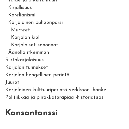
Taide ja arkkitehtuuri
Kirjallisuus
Karelianismi
Karjalainen puheenparsi
Murteet
Karjalan kieli
Karjalaiset sanonnat
Äänellä itkeminen
Siirtokarjalaisuus
Karjalan tunnukset
Karjalan hengellinen perintö
Juuret
Karjalainen kulttuuriperintö verkkoon -hanke
Politiikkaa ja piirakkaterapiaa -historiateos
Kansantanssi