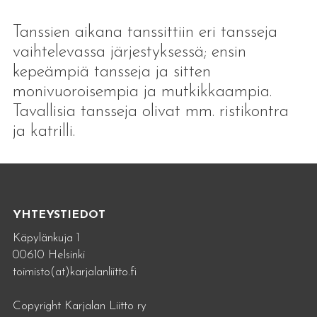
Tanssien aikana tanssittiin eri tansseja
vaihtelevassa järjestyksessä; ensin
kepeämpiä tansseja ja sitten
monivuoroisempia ja mutkikkaampia.
Tavallisia tansseja olivat mm. ristikontra
ja katrilli.
YHTEYSTIEDOT
Käpylänkuja 1
00610 Helsinki
toimisto(at)karjalanliitto.fi
Copyright Karjalan Liitto ry