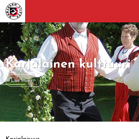
Karjalainen kulttuuri
Lue lisää