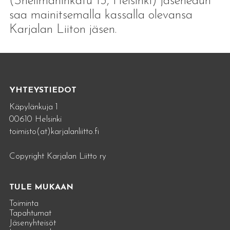
(Snellmaninkatu 13, Helsinki) jäsenedun
saa mainitsemalla kassalla olevansa
Karjalan Liiton jäsen.
YHTEYSTIEDOT
Käpylänkuja 1
00610 Helsinki
toimisto(at)karjalanliitto.fi
Copyright Karjalan Liitto ry
TULE MUKAAN
Toiminta
Tapahtumat
Jäsenyhteisöt