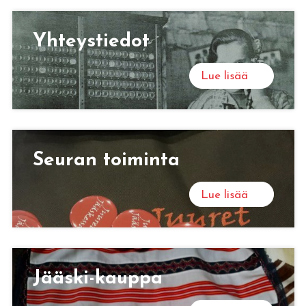
Yh­teys­tie­dot
Lue lisää
Seu­ran toi­min­ta
Lue lisää
Jääs­ki-kaup­pa