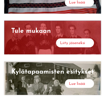
Lue lisää
Tule mu­kaan
Liity jäseneksi
Ky­lä­ta­paa­mis­ten esi­tyk­set
Lue lisää