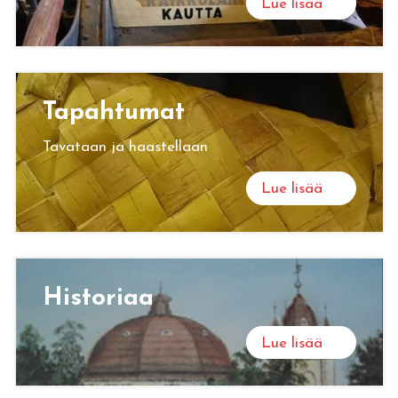
Lue lisää
Ta­pah­tu­mat
Tavataan ja haastellaan
Lue lisää
His­to­ri­aa
Lue lisää