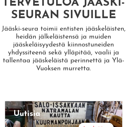
TERVETULOA JÄÄSKI-
SEURAN SIVUILLE
Jääski-seura toimii entisten jääskeläisten,
heidän jälkeläistensä ja muiden
jääskeläisyydestä kiinnostuneiden
yhdyssiteenä sekä ylläpitää, vaalii ja
tallentaa jääskeläistä perinnettä ja Ylä-
Vuoksen murretta.
Uu­ti­sia