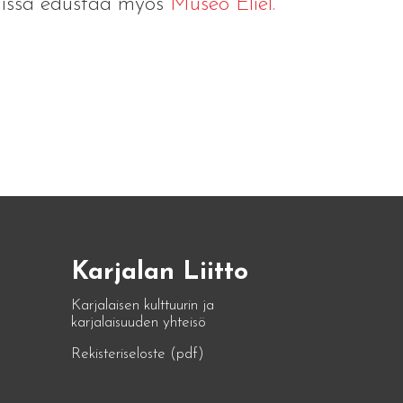
ngissa edustaa myös
Museo Eliel.
Karjalan Liitto
Karjalaisen kulttuurin ja
karjalaisuuden yhteisö
Rekisteriseloste (pdf)