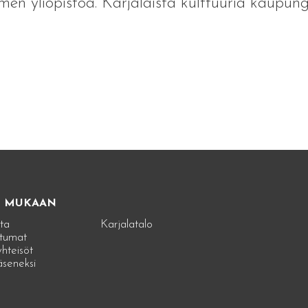
en yliopistoa. Karjalaista kulttuuria kaupu
E MUKAAN
ta
Karjalatalo
tumat
hteisöt
jäseneksi