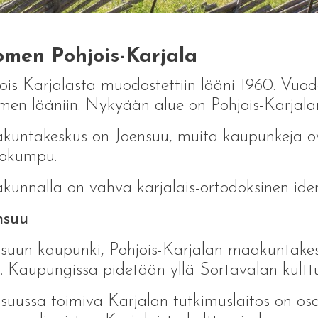
omen Pohjois-Karjala
ois-Karjalasta muodostettiin lääni 1960. Vuod
en lääniin. Nykyään alue on Pohjois-Karjal
untakeskus on Joensuu, muita kaupunkeja ov
okumpu.
unnalla on vahva karjalais-ortodoksinen ident
nsuu
suun kaupunki, Pohjois-Karjalan maakuntakeskus
. Kaupungissa pidetään yllä Sortavalan kulttu
suussa toimiva Karjalan tutkimuslaitos on os