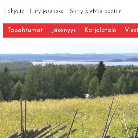
Lahjoita
Liity jäseneksi
Siirry SieMie-puotiin
Tapahtumat
Jäsenyys
Karjalatalo
Vies