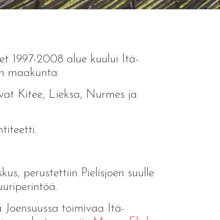
et 1997-2008 alue kuului Itä-
an maakunta.
at Kitee, Lieksa, Nurmes ja
iteetti.
, perustettiin Pielisjoen suulle
uriperintöä.
a Joensuussa toimivaa Itä-