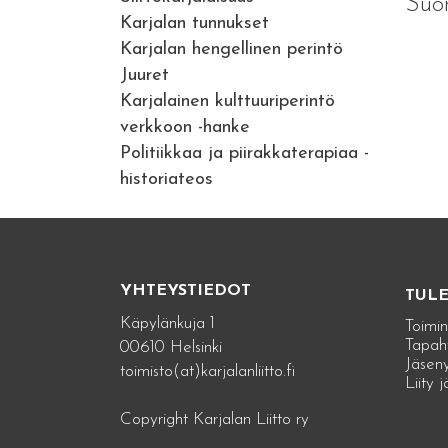
Suom
Karjalan tunnukset
Karjalan hengellinen perintö
Juuret
Karjalainen kulttuuriperintö
verkkoon -hanke
Politiikkaa ja piirakkaterapiaa -
historiateos
YHTEYSTIEDOT
TUL
Käpylänkuja 1
Toimin
Tapah
00610 Helsinki
Jäseny
toimisto(at)karjalanliitto.fi
Liity 
Copyright Karjalan Liitto ry