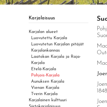
Su
Karjalaisuus
Pohj
Karjalan alueet
Suom
Luovutettu Karjala
Luovutetun Karjalan pitäjät
Maak
Karjalankannas
Out
Laatokan Karjala ja Raja-
Maak
Karjala
Etelä-Karjala
Joe
Pohjois-Karjala
Aunuksen Karjala
Joen
Vienan Karjala
1848
Tverin Karjala
Karjalainen kulttuuri
Joen
Siirtokarjalaisuus