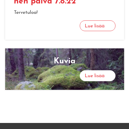
nen päivä 7.8.22
Tervetuloa!
Lue lisää
Kuvia
Lue lisää