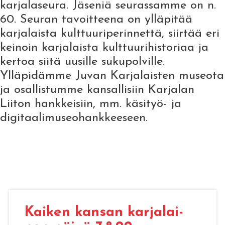
karjalaseura. Jäseniä seurassamme on n.
60. Seuran tavoitteena on ylläpitää
karjalaista kulttuuriperinnettä, siirtää eri
keinoin karjalaista kulttuurihistoriaa ja
kertoa siitä uusille sukupolville.
Ylläpidämme Juvan Karjalaisten museota
ja osallistumme kansallisiin Karjalan
Liiton hankkeisiin, mm. käsityö- ja
digitaalimuseohankkeeseen.
Kai­ken kan­san kar­ja­lai­