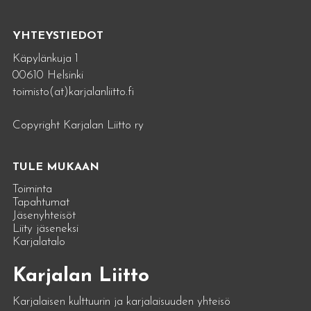
YHTEYSTIEDOT
Käpylänkuja 1
00610 Helsinki
toimisto(at)karjalanliitto.fi
Copyright Karjalan Liitto ry
TULE MUKAAN
Toiminta
Tapahtumat
Jäsenyhteisöt
Liity jäseneksi
Karjalatalo
Karjalan Liitto
Karjalaisen kulttuurin ja karjalaisuuden yhteisö