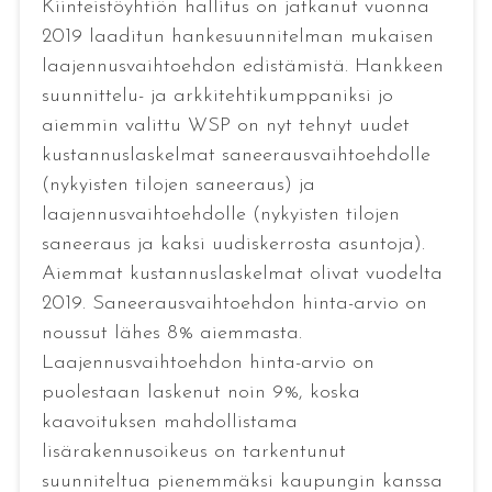
Kiinteistöyhtiön hallitus on jatkanut vuonna
2019 laaditun hankesuunnitelman mukaisen
laajennusvaihtoehdon edistämistä. Hankkeen
suunnittelu- ja arkkitehtikumppaniksi jo
aiemmin valittu WSP on nyt tehnyt uudet
kustannuslaskelmat saneerausvaihtoehdolle
(nykyisten tilojen saneeraus) ja
laajennusvaihtoehdolle (nykyisten tilojen
saneeraus ja kaksi uudiskerrosta asuntoja).
Aiemmat kustannuslaskelmat olivat vuodelta
2019. Saneerausvaihtoehdon hinta-arvio on
noussut lähes 8% aiemmasta.
Laajennusvaihtoehdon hinta-arvio on
puolestaan laskenut noin 9%, koska
kaavoituksen mahdollistama
lisärakennusoikeus on tarkentunut
suunniteltua pienemmäksi kaupungin kanssa