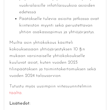
vuokralaisille infotilaisuuksia asioiden
edetessä
Päätökselle tulevia asioita jatkossa ovat
kiinteistön myynti sekä perustettavan
yhtiön osakassopimus ja yhtiöjärjestys.
Muilta osin yhtiökokous käsitteli
kokouksessaan yhtiöjärjestyksen 10 §:n
mukaan varsinaiselle yhtiökokoukselle
kuuluvat asiat, kuten vuoden 2023
tilinpäätöksen ja toimintakertomuksen sekä
vuoden 2024 talousarvion.
Tutustu myös uusimpiin viitesuunnitelmiin
täältä
.
Lisätiedot: