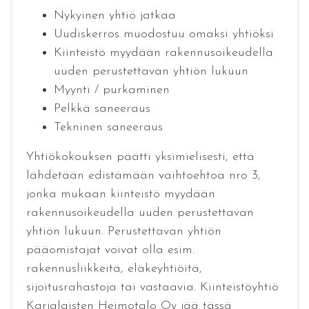
Nykyinen yhtiö jatkaa
Uudiskerros muodostuu omaksi yhtiöksi
Kiinteistö myydään rakennusoikeudella
uuden perustettavan yhtiön lukuun
Myynti / purkaminen
Pelkkä saneeraus
Tekninen saneeraus
Yhtiökokouksen päätti yksimielisesti, että
lähdetään edistämään vaihtoehtoa nro 3,
jonka mukaan kiinteistö myydään
rakennusoikeudella uuden perustettavan
yhtiön lukuun. Perustettavan yhtiön
pääomistajat voivat olla esim.
rakennusliikkeitä, eläkeyhtiöitä,
sijoitusrahastoja tai vastaavia. Kiinteistöyhtiö
Karjalaisten Heimotalo Oy jää tässä