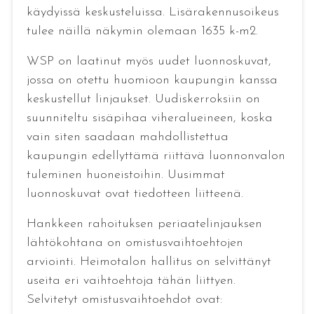
käydyissä keskusteluissa. Lisärakennusoikeus
tulee näillä näkymin olemaan 1635 k-m2.
WSP on laatinut myös uudet luonnoskuvat,
jossa on otettu huomioon kaupungin kanssa
keskustellut linjaukset. Uudiskerroksiin on
suunniteltu sisäpihaa viheralueineen, koska
vain siten saadaan mahdollistettua
kaupungin edellyttämä riittävä luonnonvalon
tuleminen huoneistoihin. Uusimmat
luonnoskuvat ovat tiedotteen liitteenä.
Hankkeen rahoituksen periaatelinjauksen
lähtökohtana on omistusvaihtoehtojen
arviointi. Heimotalon hallitus on selvittänyt
useita eri vaihtoehtoja tähän liittyen.
Selvitetyt omistusvaihtoehdot ovat: