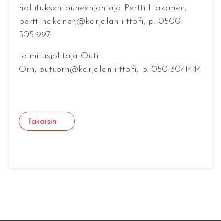
hallituksen puheenjohtaja Pertti Hakanen,
pertti.hakanen@karjalanliitto.fi, p. 0500-
505 997
toimitusjohtaja Outi
Örn, outi.orn@karjalanliitto.fi, p. 050-3041444
Takaisin