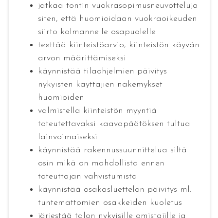
jatkaa tontin vuokrasopimusneuvotteluja
siten, että huomioidaan vuokraoikeuden
siirto kolmannelle osapuolelle
teettää kiinteistöarvio, kiinteistön käyvän
arvon määrittämiseksi
käynnistää tilaohjelmien päivitys
nykyisten käyttäjien näkemykset
huomioiden
valmistella kiinteistön myyntiä
toteutettavaksi kaavapäätöksen tultua
lainvoimaiseksi
käynnistää rakennussuunnittelua siltä
osin mikä on mahdollista ennen
toteuttajan vahvistumista
käynnistää osakasluettelon päivitys ml.
tuntemattomien osakkeiden kuoletus
järjestää talon nykyisille omistajille ja