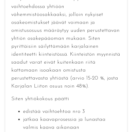
vaihtoehdossa yhtiöön
vähemmistöosakkaaksi, jolloin nykyiset
osakeomistukset jäävät voimaan ja
omistusosuus määräytyy uuden perustettavan
yhtiön osakepääoman mukaan. Siten
pyrittäisiin säilyttämään karjalainen
identiteetti kiinteistössä. Kiinteistön myynnistä
saadut varat eivät kuitenkaan riitä
kattamaan isoakaan omistusta
perustettavasta yhtiöstä (arvio 15-20 %, josta
Karjalan Liiton osuus noin 48%).
Siten yhtiökokous päätti
edistää vaihtoehtoa nro 3
jatkaa kaavaprosessia ja lunastaa
valmis kaava aikanaan