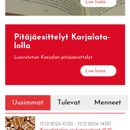
Lue lisää
Pi­tä­jäe­sit­te­lyt Kar­ja­la­ta­
lol­la
Luovutetun Karjalan pitäjäesittelyt
Lue lisää
Uusimmat
Tulevat
Menneet
12.12.2026 10:00 - 12.12.2026 14:00
Karjalatalon joulumyyjäiset 12.12.