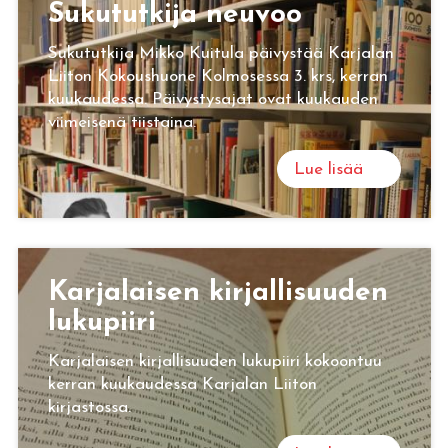
Su­ku­tut­ki­ja neu­voo
Sukututkija Mikko Kuitula päivystää Karjalan
Liiton Kokoushuone Kolmosessa 3. krs, kerran
kuukaudessa. Päivystysajat ovat kuukauden
viimeisenä tiistaina.
Lue lisää
Kar­ja­lai­sen kir­jal­li­suu­den
lu­ku­pii­ri
Karjalaisen kirjallisuuden lukupiiri kokoontuu
kerran kuukaudessa Karjalan Liiton
kirjastossa.