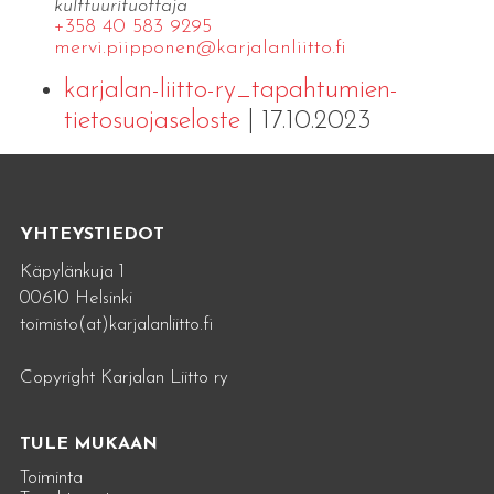
kulttuurituottaja
+358 40 583 9295
mervi.​piipponen@​kar​jala​nlii​tto.​fi
karjalan-liitto-ry_tapahtumien-
tietosuojaseloste
| 17.10.2023
YHTEYSTIEDOT
Käpylänkuja 1
00610 Helsinki
toimisto(at)karjalanliitto.fi
Copyright Karjalan Liitto ry
TULE MUKAAN
Toiminta