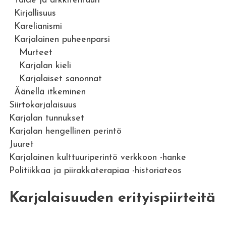
Taide ja arkkitehtuuri
Kirjallisuus
Karelianismi
Karjalainen puheenparsi
Murteet
Karjalan kieli
Karjalaiset sanonnat
Äänellä itkeminen
Siirtokarjalaisuus
Karjalan tunnukset
Karjalan hengellinen perintö
Juuret
Karjalainen kulttuuriperintö verkkoon -hanke
Politiikkaa ja piirakkaterapiaa -historiateos
Karjalaisuuden erityispiirteitä