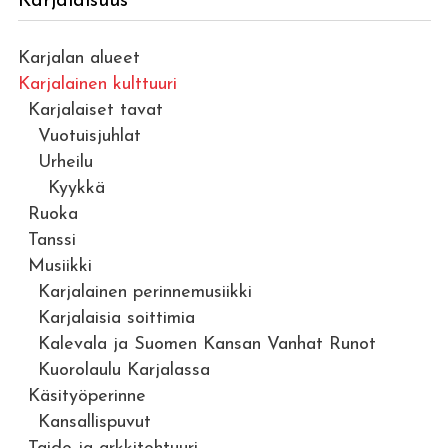
Karjalaisuus
Karjalan alueet
Karjalainen kulttuuri
Karjalaiset tavat
Vuotuisjuhlat
Urheilu
Kyykkä
Ruoka
Tanssi
Musiikki
Karjalainen perinnemusiikki
Karjalaisia soittimia
Kalevala ja Suomen Kansan Vanhat Runot
Kuorolaulu Karjalassa
Käsityöperinne
Kansallispuvut