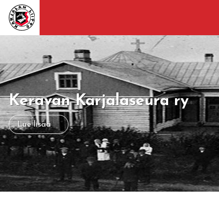
Keravan Karjalaseura ry
Lue lisää