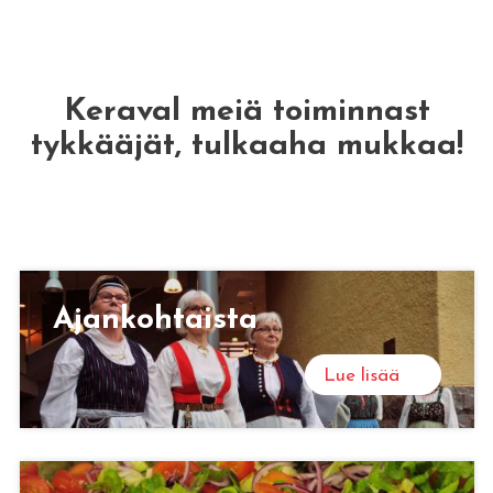
Keraval meiä toiminnast
tykkääjät, tulkaaha mukkaa!
Ajan­koh­tais­ta
Lue lisää