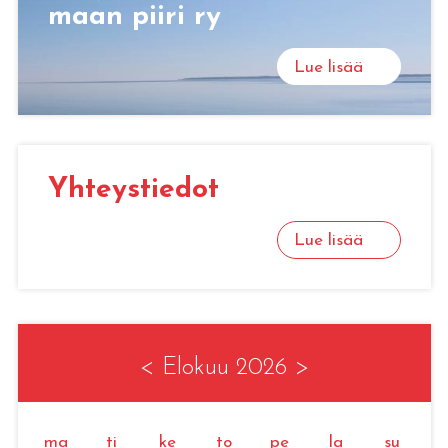
maan piiri ry
Lue lisää
Yh­teys­tie­dot
Lue lisää
<
Elokuu 2026
>
ma
ti
ke
to
pe
la
su