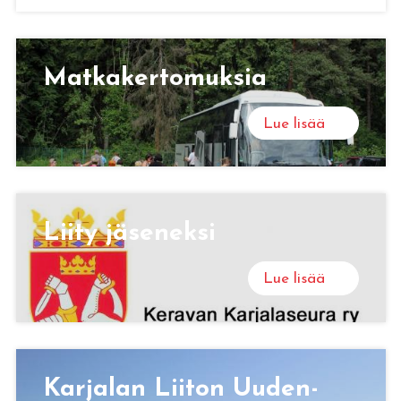
Mat­ka­ker­to­muk­sia
Lue lisää
Liity jä­se­nek­si
Lue lisää
Kar­ja­lan Lii­ton Uu­den­