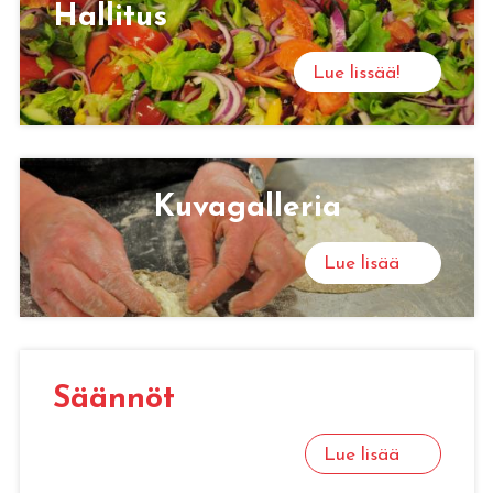
Hal­li­tus
Lue lissää!
Ku­va­gal­le­ria
Lue lisää
Sään­nöt
Lue lisää