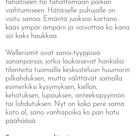
tahalliseen tai tahattomaan paikan
vaihtumiseen. Hätäiselle puhujalle on
voitu sanoa: Emäntä juoksoo kartano
kääs ympär ämpärii ja voivottaa ko kana
söi kaks haukkaa.
Wellerismit ovat sanoi-tyyppisiä
sananparsia, jotka laukaisevat hankalia
tilanteita tuomalla keskusteluun huumorin
pilkahduksen, mutta välittävät samalla
esimerkiksi kysymyksen, kiellon,
kehotuksen, lupauksen, anteeksipyynnön
tai lohdutuksen. Nyt on koko pere sama
kato al, sano vanhapoika ko pan hatu
päähääsä.