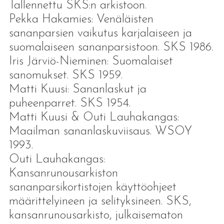
Tallennettu SKS:n arkistoon.
Pekka Hakamies: Venäläisten
sananparsien vaikutus karjalaiseen ja
suomalaiseen sananparsistoon. SKS 1986.
Iris Järviö-Nieminen: Suomalaiset
sanomukset. SKS 1959.
Matti Kuusi: Sananlaskut ja
puheenparret. SKS 1954.
Matti Kuusi & Outi Lauhakangas:
Maailman sananlaskuviisaus. WSOY
1993.
Outi Lauhakangas:
Kansanrunousarkiston
sananparsikortistojen käyttöohjeet
määrittelyineen ja selityksineen. SKS,
kansanrunousarkisto, julkaisematon