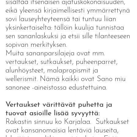
sisältää itsenäisen ajatuskokonaisuuden,
eikä yleensä kirjaimellisesti ymmärrettynä
sovi lauseyhteyteensä tai tuntuu liian
yksinkertaiselta: tällöin kuulija tunnistaa
sen sananlaskuksi ja etsii sille tilanteeseen
sopivan merkityksen.
Muita sananparsilajeja ovat mm.
vertaukset, sutkaukset, puheenparret,
alunhöysteet, malapropismit ja
wellerismit. Nämä kaikki ovat Sano miu
sanonee -aineistossa edustettuina.
Vertaukset värittävät puhetta ja
tuovat asioille lisää syvyyttä:
Rakastin sinnuu ko Karjalaa. Sutkaukset
ovat kansanomaisia lentäviä lauseita,