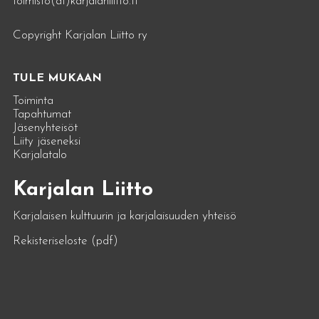
toimisto(at)karjalanliitto.fi
Copyright Karjalan Liitto ry
TULE MUKAAN
Toiminta
Tapahtumat
Jäsenyhteisöt
Liity jäseneksi
Karjalatalo
Karjalan Liitto
Karjalaisen kulttuurin ja karjalaisuuden yhteisö
Rekisteriseloste (pdf)