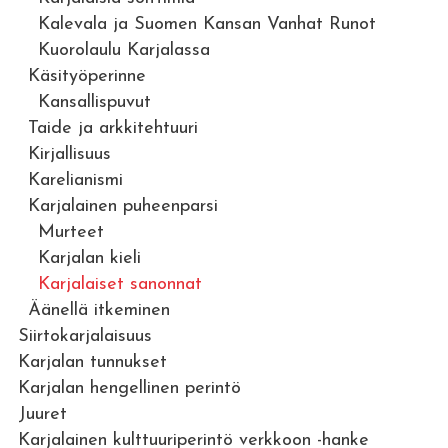
Kalevala ja Suomen Kansan Vanhat Runot
Kuorolaulu Karjalassa
Käsityöperinne
Kansallispuvut
Taide ja arkkitehtuuri
Kirjallisuus
Karelianismi
Karjalainen puheenparsi
Murteet
Karjalan kieli
Karjalaiset sanonnat
Äänellä itkeminen
Siirtokarjalaisuus
Karjalan tunnukset
Karjalan hengellinen perintö
Juuret
Karjalainen kulttuuriperintö verkkoon -hanke