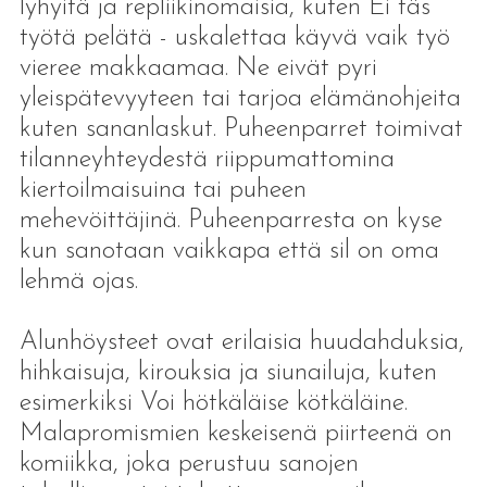
lyhyitä ja repliikinomaisia, kuten Ei täs
työtä pelätä - uskalettaa käyvä vaik työ
vieree makkaamaa. Ne eivät pyri
yleispätevyyteen tai tarjoa elämänohjeita
kuten sananlaskut. Puheenparret toimivat
tilanneyhteydestä riippumattomina
kiertoilmaisuina tai puheen
mehevöittäjinä. Puheenparresta on kyse
kun sanotaan vaikkapa että sil on oma
lehmä ojas.
Alunhöysteet ovat erilaisia huudahduksia,
hihkaisuja, kirouksia ja siunailuja, kuten
esimerkiksi Voi hötkäläise kötkäläine.
Malapromismien keskeisenä piirteenä on
komiikka, joka perustuu sanojen