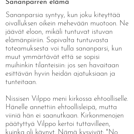
Sananparren elämä
Sananparsia syntyy, kun joku kiteyttää
oivalluksen oikein mehevään muotoon. Ne
jäävät eloon, mikäli tuntuvat istuvan
elämänpiiriin. Sopivalta tuntuvasta
toteamuksesta voi tulla sananparsi, kun
muut ymmärtävät että se sopisi
muihinkin tilanteisiin: jos sen havaitaan
esittävän hyvin heidän ajatuksiaan ja
tunteitaan.
Nissisen Vilppo meni kirkossa ehtoolliselle.
Hänelle annettiin ehtoollisleipä, mutta
viiniä hän ei saanutkaan. Kirkonmenojen
päätyttyä Vilppo kertoi tuttavilleen,
kuinka oli käynyt. Nämä kysyivät: "No