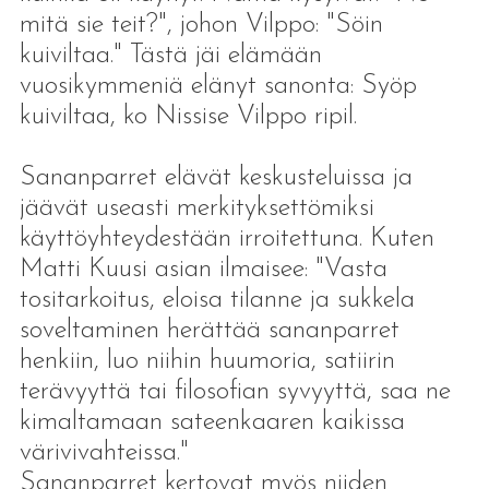
mitä sie teit?", johon Vilppo: "Söin
kuiviltaa." Tästä jäi elämään
vuosikymmeniä elänyt sanonta: Syöp
kuiviltaa, ko Nissise Vilppo ripil.
Sananparret elävät keskusteluissa ja
jäävät useasti merkityksettömiksi
käyttöyhteydestään irroitettuna. Kuten
Matti Kuusi asian ilmaisee: "Vasta
tositarkoitus, eloisa tilanne ja sukkela
soveltaminen herättää sananparret
henkiin, luo niihin huumoria, satiirin
terävyyttä tai filosofian syvyyttä, saa ne
kimaltamaan sateenkaaren kaikissa
värivivahteissa."
Sananparret kertovat myös niiden