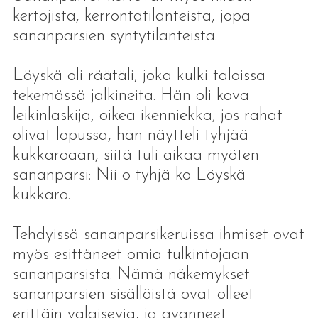
kertojista, kerrontatilanteista, jopa
sananparsien syntytilanteista.
Löyskä oli räätäli, joka kulki taloissa
tekemässä jalkineita. Hän oli kova
leikinlaskija, oikea ikenniekka, jos rahat
olivat lopussa, hän näytteli tyhjää
kukkaroaan, siitä tuli aikaa myöten
sananparsi: Nii o tyhjä ko Löyskä
kukkaro.
Tehdyissä sananparsikeruissa ihmiset ovat
myös esittäneet omia tulkintojaan
sananparsista. Nämä näkemykset
sananparsien sisällöistä ovat olleet
erittäin valaisevia, ja avanneet