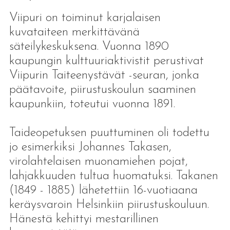
Viipuri on toiminut karjalaisen
kuvataiteen merkittävänä
säteilykeskuksena. Vuonna 1890
kaupungin kulttuuriaktivistit perustivat
Viipurin Taiteenystävät -seuran, jonka
päätavoite, piirustuskoulun saaminen
kaupunkiin, toteutui vuonna 1891.
Taideopetuksen puuttuminen oli todettu
jo esimerkiksi Johannes Takasen,
virolahtelaisen muonamiehen pojat,
lahjakkuuden tultua huomatuksi. Takanen
(1849 - 1885) lähetettiin 16-vuotiaana
keräysvaroin Helsinkiin piirustuskouluun.
Hänestä kehittyi mestarillinen