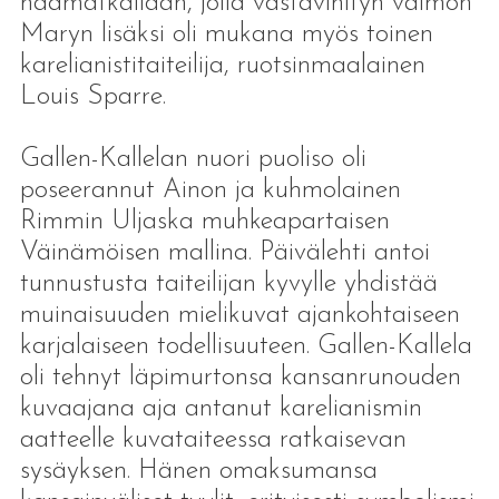
häämatkallaan, jolla vastavihityn vaimon
Maryn lisäksi oli mukana myös toinen
karelianistitaiteilija, ruotsinmaalainen
Louis Sparre.
Gallen-Kallelan nuori puoliso oli
poseerannut Ainon ja kuhmolainen
Rimmin Uljaska muhkeapartaisen
Väinämöisen mallina. Päivälehti antoi
tunnustusta taiteilijan kyvylle yhdistää
muinaisuuden mielikuvat ajankohtaiseen
karjalaiseen todellisuuteen. Gallen-Kallela
oli tehnyt läpimurtonsa kansanrunouden
kuvaajana aja antanut karelianismin
aatteelle kuvataiteessa ratkaisevan
sysäyksen. Hänen omaksumansa