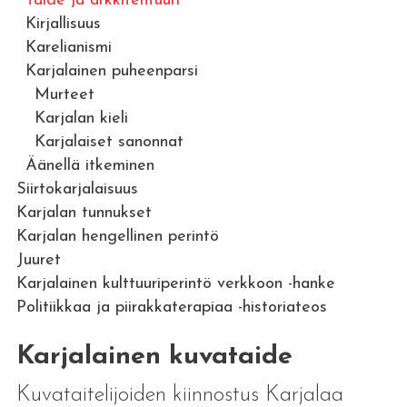
Taide ja arkkitehtuuri
Kirjallisuus
Karelianismi
Karjalainen puheenparsi
Murteet
Karjalan kieli
Karjalaiset sanonnat
Äänellä itkeminen
Siirtokarjalaisuus
Karjalan tunnukset
Karjalan hengellinen perintö
Juuret
Karjalainen kulttuuriperintö verkkoon -hanke
Politiikkaa ja piirakkaterapiaa -historiateos
Karjalainen kuvataide
Kuvataitelijoiden kiinnostus Karjalaa