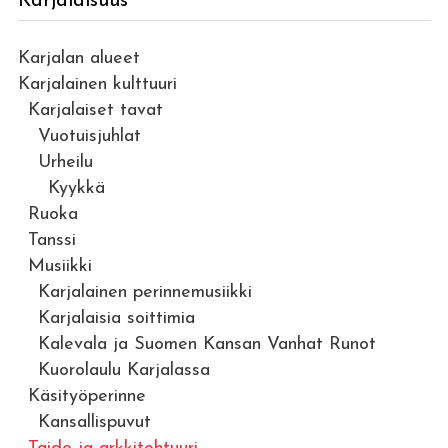
Karjalaisuus
Karjalan alueet
Karjalainen kulttuuri
Karjalaiset tavat
Vuotuisjuhlat
Urheilu
Kyykkä
Ruoka
Tanssi
Musiikki
Karjalainen perinnemusiikki
Karjalaisia soittimia
Kalevala ja Suomen Kansan Vanhat Runot
Kuorolaulu Karjalassa
Käsityöperinne
Kansallispuvut