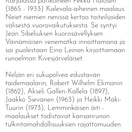
Karjalassa patikoineen Pekka Halosen
(1865 - 1933) Kalevala-aiheinen maalaus
Neiet niemien nenissä kertoo taiteilijoiden
välisestä vuorovaikutuksesta. Se syntyi
Jean Sibeliuksen kuorosävellyksen
Väinämöisen venematka innoittamana ja
sai puolestaan Eino Leinon kirjoittamaan
runoelman Kivesjärveläiset.
Neljän eri sukupolvea edustavan
taidemaalarin, Robert Wilhelm Ekmanin
(1862), Akseli Gallen-Kallela (1897),
Jaakko Sievänen (1963) ja Heikki Mäki-
Tuurin (1973), Lemminkäisen äiti -
maalaukset todistavat kansanrunon
tulkintamahdollisuuksien rajattomuuden.