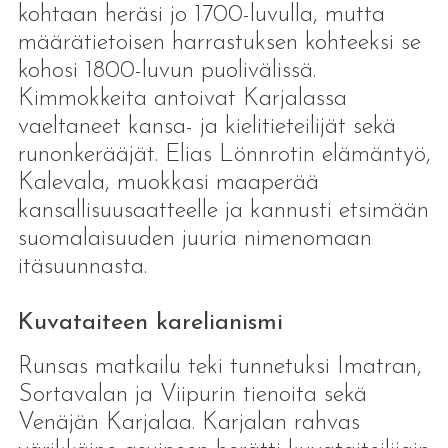
kohtaan heräsi jo 1700-luvulla, mutta
määrätietoisen harrastuksen kohteeksi se
kohosi 1800-luvun puolivälissä.
Kimmokkeita antoivat Karjalassa
vaeltaneet kansa- ja kielitieteilijät sekä
runonkerääjät. Elias Lönnrotin elämäntyö,
Kalevala, muokkasi maaperää
kansallisuusaatteelle ja kannusti etsimään
suomalaisuuden juuria nimenomaan
itäsuunnasta.
Kuvataiteen karelianismi
Runsas matkailu teki tunnetuksi Imatran,
Sortavalan ja Viipurin tienoita sekä
Venäjän Karjalaa. Karjalan rahvas