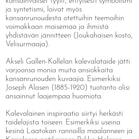
kansainväliset tyylit, erityisesti symbolismi
ja syntetismi, loivat myös
kansanrunoudesta otettuihin teemoihin
voimakkaan maisemaa ja ihmistä
yhdistävän jännitteen (Joukahaisen kosto,
Velisurmaaja).
Akseli Gallen-Kallelan kalevalataide jätti
varjoonsa monia muita ansiokkaita
kansanrunouden kuvaajia. Esimerkiksi
Joseph Alasen (1885-1920) tuotanto olisi
ansainnut laajempaa huomiota.
Kalevalainen inspiraatio siirtyi herkästi
taidelajista toiseen. Esimerkiksi useina
kesinä Laatokan rannoilla maalanneen ja