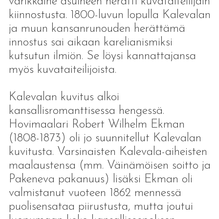
värikkäine asuineen herätti kuvataiteilijain
kiinnostusta. 1800-luvun lopulla Kalevalan
ja muun kansanrunouden herättämä
innostus sai aikaan karelianismiksi
kutsutun ilmiön. Se löysi kannattajansa
myös kuvataiteilijoista.
Kalevalan kuvitus alkoi
kansallisromanttisessa hengessä.
Hovimaalari Robert Wilhelm Ekman
(1808-1873) oli jo suunnitellut Kalevalan
kuvitusta. Varsinaisten Kalevala-aiheisten
maalaustensa (mm. Väinämöisen soitto ja
Pakeneva pakanuus) lisäksi Ekman oli
valmistanut vuoteen 1862 mennessä
puolisensataa piirustusta, mutta joutui