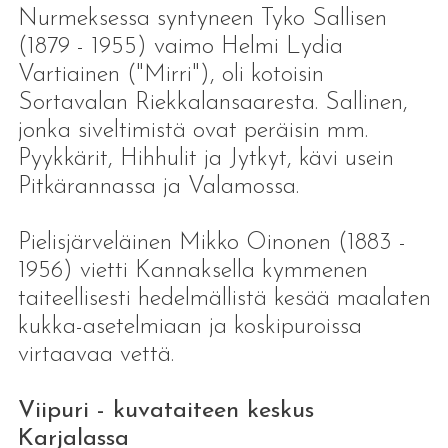
Nurmeksessa syntyneen Tyko Sallisen
(1879 - 1955) vaimo Helmi Lydia
Vartiainen ("Mirri"), oli kotoisin
Sortavalan Riekkalansaaresta. Sallinen,
jonka siveltimistä ovat peräisin mm.
Pyykkärit, Hihhulit ja Jytkyt, kävi usein
Pitkärannassa ja Valamossa.
Pielisjärveläinen Mikko Oinonen (1883 -
1956) vietti Kannaksella kymmenen
taiteellisesti hedelmällistä kesää maalaten
kukka-asetelmiaan ja koskipuroissa
virtaavaa vettä.
Viipuri - kuvataiteen keskus
Karjalassa