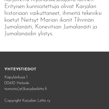
Erityisen kunnioitettuja olivat Karjalan
historiaan vaikuttaneet, ihmeitä tekeviksi
koetut Neitsyt Marian ikonit Tihvinän
Jumalanäiti, Konevitsan Jumalanäiti ja
Jumalanäidin ylistys.
YHTEYSTIEDOT
Käpylänkuja 1
00610 Helsinki
toimisto(at)karjalanliitto.fi
Copyright Karjalan Liitto ry