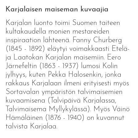
Karjalaisen maiseman kuvaajia
Karjalan luonto toimi Suomen taiteen
kultakaudella monien mestareiden
inspiraation lähteenä. Fanny Churberg
(1845 - 1892) eläytyi voimakkaasti Etelä-
ja Laatokan Karjalan maisemiin. Eero
Järnefeltin (1863 - 1937) lumosi Kolin
jylhyys, kuten Pekka Halosenkin, jonka
rakkaus Karjalaan ilmeni erityisesti myös
Sortavalan ympäristön talvimaisemien
kuvaamisena (Talvipäivä Karjalassa,
Talvimaisema Myllykylässä). Myös Väinö
Hämäläinen (1876 - 1940) on kuvannut
talvista Karjalaa.