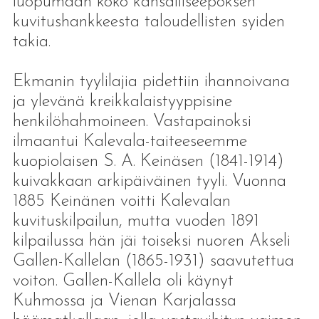
luopumaan koko kansalliseepoksen
kuvitushankkeesta taloudellisten syiden
takia.
Ekmanin tyylilajia pidettiin ihannoivana
ja ylevänä kreikkalaistyyppisine
henkilöhahmoineen. Vastapainoksi
ilmaantui Kalevala-taiteeseemme
kuopiolaisen S. A. Keinäsen (1841-1914)
kuivakkaan arkipäiväinen tyyli. Vuonna
1885 Keinänen voitti Kalevalan
kuvituskilpailun, mutta vuoden 1891
kilpailussa hän jäi toiseksi nuoren Akseli
Gallen-Kallelan (1865-1931) saavutettua
voiton. Gallen-Kallela oli käynyt
Kuhmossa ja Vienan Karjalassa