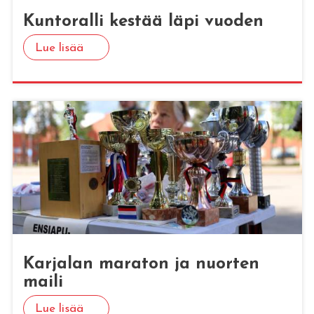
Kun­to­ral­li kes­tää läpi vuo­den
Lue lisää
Kar­ja­lan ma­ra­ton ja nuor­ten
maili
Lue lisää