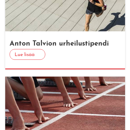
Anton Tal­vion ur­hei­lus­ti­pen­di
Lue lisää