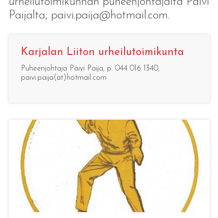
urheilutoimikunnan puheenjohtajalta Päivi
Paijalta, paivi.paija@hotmail.com.
Karjalan Liiton urheilutoimikunta
Puheenjohtaja Päivi Paija, p. 044 016 1340,
paivi.paija(at)hotmail.com