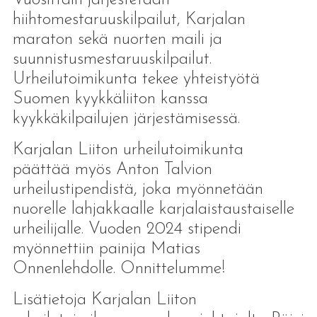
hiihtomestaruuskilpailut, Karjalan
maraton sekä nuorten maili ja
suunnistusmestaruuskilpailut.
Urheilutoimikunta tekee yhteistyötä
Suomen kyykkäliiton kanssa
kyykkäkilpailujen järjestämisessä.
Karjalan Liiton urheilutoimikunta
päättää myös Anton Talvion
urheilustipendistä, joka myönnetään
nuorelle lahjakkaalle karjalaistaustaiselle
urheilijalle. Vuoden 2024 stipendi
myönnettiin painija Matias
Onnenlehdolle. Onnittelumme!
Lisätietoja Karjalan Liiton