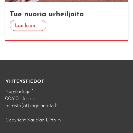
Tue nuo­ria ur­heil­joi­ta
Lue lisää
YHTEYSTIEDOT
Käpylänkuja 1
00610 Helsinki
toimisto(at)karjalanliitto.fi
Copyright Karjalan Liitto ry