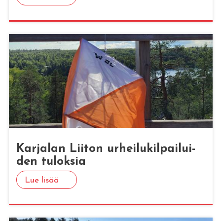
Kar­ja­lan Lii­ton ur­hei­lu­kil­pai­lui­
den tu­lok­sia
Lue lisää