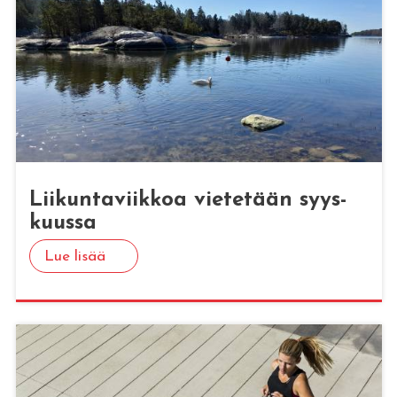
Lii­kun­ta­viik­koa vie­te­tään syys­
kuus­sa
Lue lisää