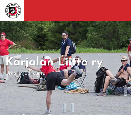
Karjalan Liitto ry
Urheilu ja liikunta