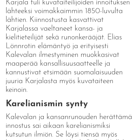
Karjala tuli kuvataiteilijoiden innoituksen
lähteeksi voimakkaimmin 1850-luvulta
lähtien. Kiinnostusta kasvattivat
Karjalassa vaeltaneet kansa- ja
kielitieteilijät sekä runonkerääjät. Elias
Lönnrotin elämäntyö ja erityisesti
Kalevalan ilmestyminen muokkasivat
maaperää kansallisuusaatteelle ja
kannustivat etsimään suomalaisuuden
juuria Karjalasta myös kuvataiteen
keinoin.
Karelianismin synty
Kalevalan ja kansanrunouden herättämä
innostus sai aikaan karelianismiksi
kutsutun ilmiön. Se löysi tiensä myös