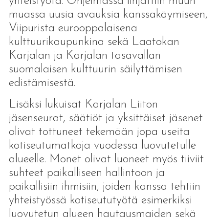
yhteistyötä. Ohjelmassa linjattiin muun
muassa uusia avauksia kanssakäymiseen,
Viipurista eurooppalaisena
kulttuurikaupunkina sekä Laatokan
Karjalan ja Karjalan tasavallan
suomalaisen kulttuurin säilyttämisen
edistämisestä.
Lisäksi lukuisat Karjalan Liiton
jäsenseurat, säätiöt ja yksittäiset jäsenet
olivat tottuneet tekemään jopa useita
kotiseutumatkoja vuodessa luovutetulle
alueelle. Monet olivat luoneet myös tiiviit
suhteet paikalliseen hallintoon ja
paikallisiin ihmisiin, joiden kanssa tehtiin
yhteistyössä kotiseututyötä esimerkiksi
luovutetun alueen hautausmaiden sekä