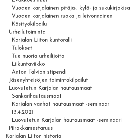
Evakkoesineet
Vuoden karjalainen pitäjä-, kylä- ja sukukirjakisa
Vuoden karjalainen ruoka ja leivonnainen
Käsityökilpailu
Urheilutoiminta
Karjalan Liiton kuntoralli
Tulokset
Tue nuoria urheilijoita
Liikuntaviikko
Anton Talvion stipendi
Jäsenyhteisöjen toimintakilpailut
Luovutetun Karjalan hautausmaat
Sankarihautausmaat
Karjalan vanhat hautausmaat -seminaari
13.4.2021
Luovutetun Karjalan hautausmaat -seminaari
Piirakkamestaruus
Karjalan Liiton historia