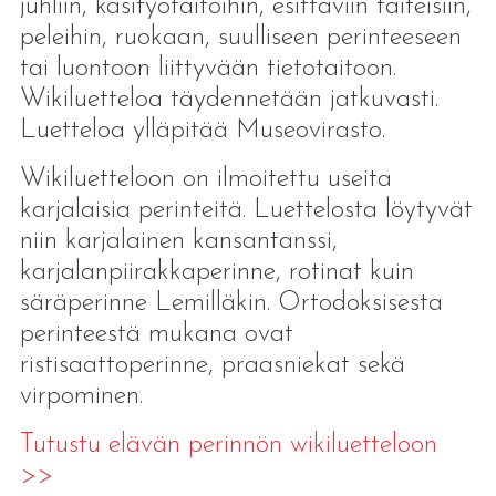
juhliin, käsityötaitoihin, esittäviin taiteisiin,
peleihin, ruokaan, suulliseen perinteeseen
tai luontoon liittyvään tietotaitoon.
Wikiluetteloa täydennetään jatkuvasti.
Luetteloa ylläpitää Museovirasto.
Wikiluetteloon on ilmoitettu useita
karjalaisia perinteitä. Luettelosta löytyvät
niin karjalainen kansantanssi,
karjalanpiirakkaperinne, rotinat kuin
säräperinne Lemilläkin. Ortodoksisesta
perinteestä mukana ovat
ristisaattoperinne, praasniekat sekä
virpominen.
Tutustu elävän perinnön wikiluetteloon
>>