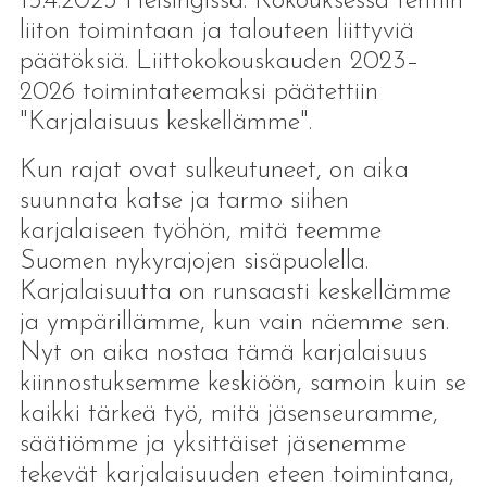
15.4.2023 Helsingissä. Kokouksessa tehtiin
liiton toimintaan ja talouteen liittyviä
päätöksiä. Liittokokouskauden 2023–
2026 toimintateemaksi päätettiin
"Karjalaisuus keskellämme".
Kun rajat ovat sulkeutuneet, on aika
suunnata katse ja tarmo siihen
karjalaiseen työhön, mitä teemme
Suomen nykyrajojen sisäpuolella.
Karjalaisuutta on runsaasti keskellämme
ja ympärillämme, kun vain näemme sen.
Nyt on aika nostaa tämä karjalaisuus
kiinnostuksemme keskiöön, samoin kuin se
kaikki tärkeä työ, mitä jäsenseuramme,
säätiömme ja yksittäiset jäsenemme
tekevät karjalaisuuden eteen toimintana,