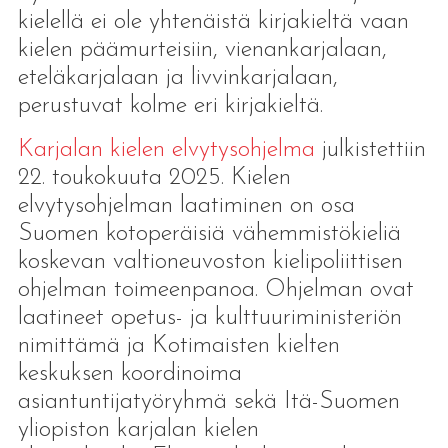
kielellä ei ole yhtenäistä kirjakieltä vaan
kielen päämurteisiin, vienankarjalaan,
eteläkarjalaan ja livvinkarjalaan,
perustuvat kolme eri kirjakieltä.
Karjalan kielen elvytysohjelma
julkistettiin
22. toukokuuta 2025. Kielen
elvytysohjelman laatiminen on osa
Suomen kotoperäisiä vähemmistökieliä
koskevan valtioneuvoston kielipoliittisen
ohjelman toimeenpanoa. Ohjelman ovat
laatineet opetus- ja kulttuuriministeriön
nimittämä ja Kotimaisten kielten
keskuksen koordinoima
asiantuntijatyöryhmä sekä Itä-Suomen
yliopiston karjalan kielen