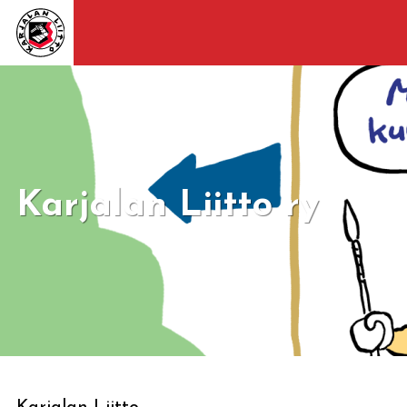
Karjalan Liitto ry