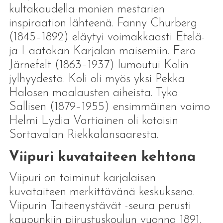
kultakaudella monien mestarien
inspiraation lähteenä. Fanny Churberg
(1845–1892) eläytyi voimakkaasti Etelä-
ja Laatokan Karjalan maisemiin. Eero
Järnefelt (1863–1937) lumoutui Kolin
jylhyydestä. Koli oli myös yksi Pekka
Halosen maalausten aiheista. Tyko
Sallisen (1879–1955) ensimmäinen vaimo
Helmi Lydia Vartiainen oli kotoisin
Sortavalan Riekkalansaaresta.
Viipuri kuvataiteen kehtona
Viipuri on toiminut karjalaisen
kuvataiteen merkittävänä keskuksena.
Viipurin Taiteenystävät -seura perusti
kaupunkiin piirustuskoulun vuonna 1891.