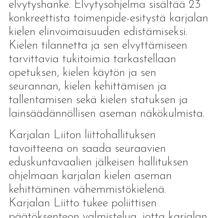
elvytyshanke. Elvytysohjelma sisältää 23
konkreettista toimenpide-esitystä karjalan
kielen elinvoimaisuuden edistämiseksi.
Kielen tilannetta ja sen elvyttämiseen
tarvittavia tukitoimia tarkastellaan
opetuksen, kielen käytön ja sen
seurannan, kielen kehittämisen ja
tallentamisen sekä kielen statuksen ja
lainsäädännöllisen aseman näkökulmista.
Karjalan Liiton liittohallituksen
tavoitteena on saada seuraavien
eduskuntavaalien jälkeisen hallituksen
ohjelmaan karjalan kielen aseman
kehittäminen vähemmistökielenä.
Karjalan Liitto tukee poliittisen
päätöksenteon valmistelua, jotta karjalan