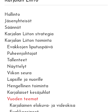
Karjalan Liitto
Hallinto
Jäsenyhteisöt
Säännöt
Karjalan Liiton strategia
Karjalan Liiton toiminta
Evakkojen liputuspäivä
Puheenjohtajat
Tallenteet
Näyttelyt
Viikon seura
Lapsille ja nuorille
Hengellinen toiminta
Karjalaiset kesäjuhlat
Vuoden teemat
Karjalainen elokuva- ja videokisa