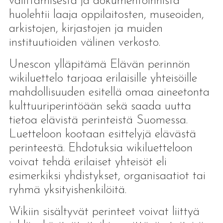
välittämisestä ja dokumentoinnista
huolehtii laaja oppilaitosten, museoiden,
arkistojen, kirjastojen ja muiden
instituutioiden välinen verkosto.
Unescon ylläpitämä Elävän perinnön
wikiluettelo tarjoaa erilaisille yhteisöille
mahdollisuuden esitellä omaa aineetonta
kulttuuriperintöään sekä saada uutta
tietoa elävistä perinteistä Suomessa.
Luetteloon kootaan esittelyjä elävästä
perinteestä. Ehdotuksia wikiluetteloon
voivat tehdä erilaiset yhteisöt eli
esimerkiksi yhdistykset, organisaatiot tai
ryhmä yksityishenkilöitä.
Wikiin sisältyvät perinteet voivat liittyä