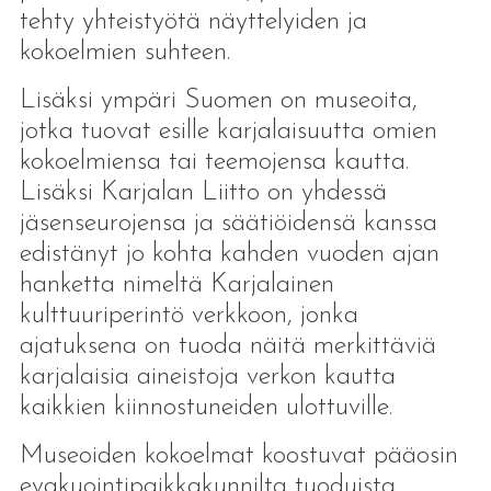
tehty yhteistyötä näyttelyiden ja
kokoelmien suhteen.
Lisäksi ympäri Suomen on museoita,
jotka tuovat esille karjalaisuutta omien
kokoelmiensa tai teemojensa kautta.
Lisäksi Karjalan Liitto on yhdessä
jäsenseurojensa ja säätiöidensä kanssa
edistänyt jo kohta kahden vuoden ajan
hanketta nimeltä Karjalainen
kulttuuriperintö verkkoon, jonka
ajatuksena on tuoda näitä merkittäviä
karjalaisia aineistoja verkon kautta
kaikkien kiinnostuneiden ulottuville.
Museoiden kokoelmat koostuvat pääosin
evakuointipaikkakunnilta tuoduista