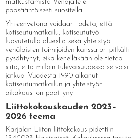
matkustamista Venäjälle ei
pääsääntöisesti suositella.
Yhteenvetona voidaan todeta, että
kotiseutumatkailu, kotiseututyö
luovutetulla alueella sekä yhteistyö
venäläisten toimijoiden kanssa on pitkälti
pysähtynyt, eikä kenelläkään ole tietoa
siitä, että milloin tulevaisuudessa se voisi
jatkua. Vuodesta 1990 alkanut
kotiseutumatkailun ja yhteistyön
aikakausi on päättynyt.
Liittokokouskauden 2023–
2026 teema
Karjalan Liiton liittokokous pidettiin