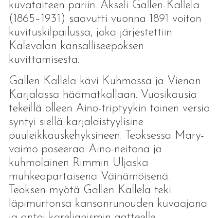
kuvataiteen pariin. Akseli Gallen-Kallela
(1865–1931) saavutti vuonna 1891 voiton
kuvituskilpailussa, joka järjestettiin
Kalevalan kansalliseepoksen
kuvittamisesta.
Gallen-Kallela kävi Kuhmossa ja Vienan
Karjalassa häämatkallaan. Vuosikausia
tekeillä olleen Aino-triptyykin toinen versio
syntyi siellä karjalaistyylisine
puuleikkauskehyksineen. Teoksessa Mary-
vaimo poseeraa Aino-neitona ja
kuhmolainen Rimmin Uljaska
muhkeapartaisena Väinämöisenä.
Teoksen myötä Gallen-Kallela teki
läpimurtonsa kansanrunouden kuvaajana
ja antoi karelianismin aatteelle