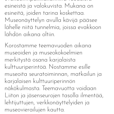
esineistä ja valokuvista. Mukana on
esineitä, joiden tarina koskettaa.
Museonäyttelyn avulla kävijä pääsee
lähelle niitä tunnelmia, joissa evakkoon
lähdön aikana oltiin.
Korostamme teemavuoden aikana
museoiden ja museokokoelmien
merkitystä osana karjalaista
kulttuuriperintöä. Nostamme esille
museoita seuratoiminnan, matkailun ja
karjalaisen kulttuuriperinnön
näkökulmasta. Teemavuotta voidaan
Liiton ja jäsenseurojen tasolla ilmentää,
lehtijuttujen, verkkonäyttelyiden ja
museovierailujen kautta.