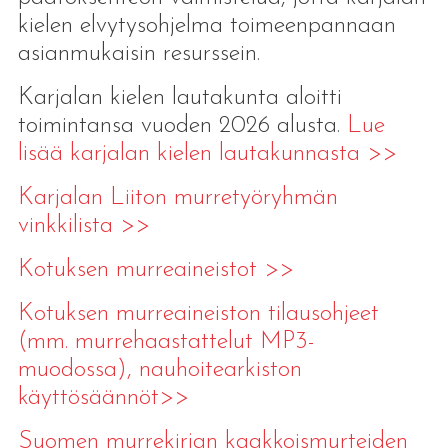
kielen elvytysohjelma toimeenpannaan
asianmukaisin resurssein.
Karjalan kielen lautakunta aloitti
toimintansa vuoden 2026 alusta.
Lue
lisää karjalan kielen lautakunnasta >>
Karjalan Liiton murretyöryhmän
vinkkilista >>
Kotuksen murreaineistot >>
Kotuksen murreaineiston tilausohjeet
(mm. murrehaastattelut MP3-
muodossa), nauhoitearkiston
käyttösäännöt>>
Suomen murrekirjan kaakkoismurteiden