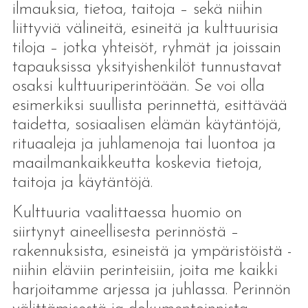
ilmauksia, tietoa, taitoja – sekä niihin
liittyviä välineitä, esineitä ja kulttuurisia
tiloja – jotka yhteisöt, ryhmät ja joissain
tapauksissa yksityishenkilöt tunnustavat
osaksi kulttuuriperintöään. Se voi olla
esimerkiksi suullista perinnettä, esittävää
taidetta, sosiaalisen elämän käytäntöjä,
rituaaleja ja juhlamenoja tai luontoa ja
maailmankaikkeutta koskevia tietoja,
taitoja ja käytäntöjä.
Kulttuuria vaalittaessa huomio on
siirtynyt aineellisesta perinnöstä –
rakennuksista, esineistä ja ympäristöistä -
niihin eläviin perinteisiin, joita me kaikki
harjoitamme arjessa ja juhlassa. Perinnön