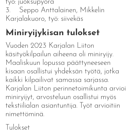
työ: juoksupyörä
3. Seppo Anttalainen, Mikkelin
Karjalakuoro, työ: siivekäs
Miniryijykisan tulokset
Vuoden 2023 Karjalan Liiton
käsityökilpailun aiheena oli miniryijy.
Maaliskuun lopussa päättyneeseen
kisaan osallistui yhdeksän työtä, jotka
kaikki kilpailivat samassa sarjassa.
Karjalan Liiton perinnetoimikunta arvioi
miniryijyt, arvosteluun osallistui myös
tekstiilialan asiantuntija. Työt arvioitiin
nimettöminä.
Tulokset