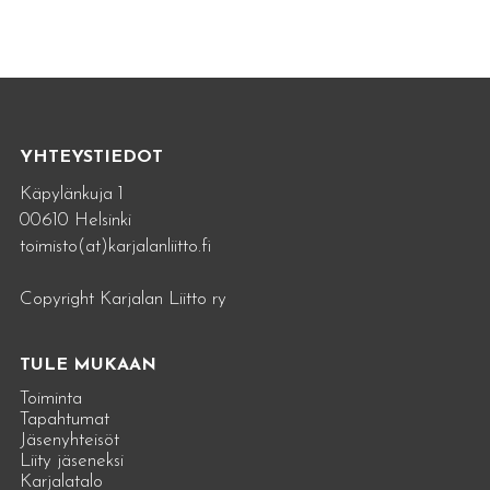
YHTEYSTIEDOT
Käpylänkuja 1
00610 Helsinki
toimisto(at)karjalanliitto.fi
Copyright Karjalan Liitto ry
TULE MUKAAN
Toiminta
Tapahtumat
Jäsenyhteisöt
Liity jäseneksi
Karjalatalo