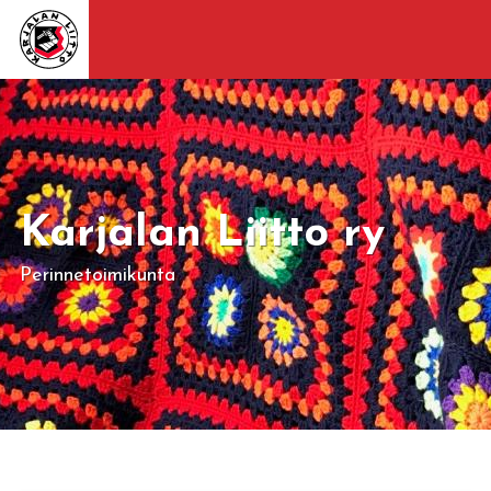
Karjalan Liitto ry
Perinnetoimikunta