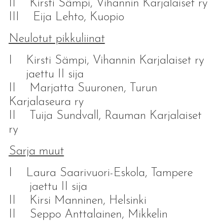
II Kirsti Sämpi, Vihannin Karjalaiset ry
III Eija Lehto, Kuopio
Neulotut pikkuliinat
I Kirsti Sämpi, Vihannin Karjalaiset ry
jaettu II sija
II Marjatta Suuronen, Turun
Karjalaseura ry
II Tuija Sundvall, Rauman Karjalaiset
ry
Sarja muut
I Laura Saarivuori-Eskola, Tampere
jaettu II sija
II Kirsi Manninen, Helsinki
II Seppo Anttalainen, Mikkelin