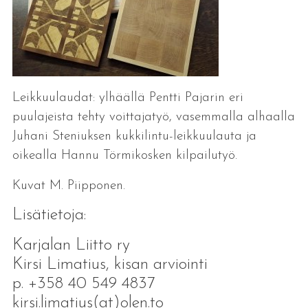
Leikkuulaudat: ylhäällä Pentti Pajarin eri
puulajeista tehty voittajatyö, vasemmalla alhaalla
Juhani Steniuksen kukkilintu-leikkuulauta ja
oikealla Hannu Törmikosken kilpailutyö.
Kuvat M. Piipponen.
Lisätietoja:
Karjalan Liitto ry
Kirsi Limatius, kisan arviointi
p. +358 40 549 4837
kirsi.limatius(at)olen.to