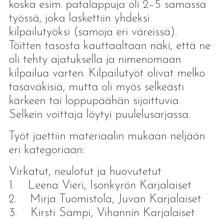
koska esim. patalappuja oli 2–5 samassa
työssä, joka laskettiin yhdeksi
kilpailutyöksi (samoja eri väreissä).
Töitten tasosta kauttaaltaan näki, että ne
oli tehty ajatuksella ja nimenomaan
kilpailua varten. Kilpailutyöt olivat melko
tasaväkisiä, mutta oli myös selkeästi
kärkeen tai loppupäähän sijoittuvia.
Selkein voittaja löytyi puulelusarjassa.
Työt jaettiin materiaalin mukaan neljään
eri kategoriaan:
Virkatut, neulotut ja huovutetut
1. Leena Vieri, Isonkyrön Karjalaiset
2. Mirja Tuomistola, Juvan Karjalaiset
3. Kirsti Sämpi, Vihannin Karjalaiset