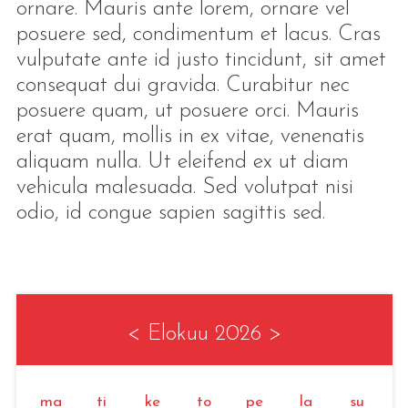
ornare. Mauris ante lorem, ornare vel
posuere sed, condimentum et lacus. Cras
vulputate ante id justo tincidunt, sit amet
consequat dui gravida. Curabitur nec
posuere quam, ut posuere orci. Mauris
erat quam, mollis in ex vitae, venenatis
aliquam nulla. Ut eleifend ex ut diam
vehicula malesuada. Sed volutpat nisi
odio, id congue sapien sagittis sed.
<
Elokuu 2026
>
ma
ti
ke
to
pe
la
su