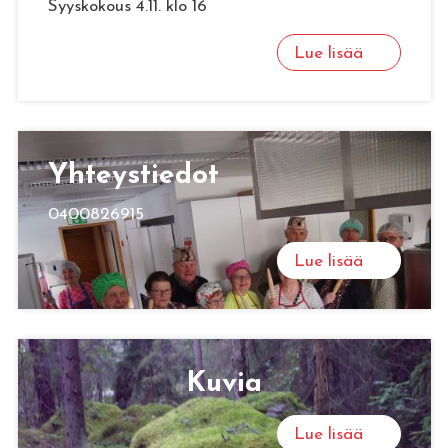
Syyskokous 4.11. klo 16
Lue lisää
Yh­teys­tie­dot
0400826915
Lue lisää
Kuvia
Lue lisää