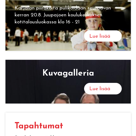
Karjalan piirakoita pulikoidaan seuraavan
kerran 20.8. Juupajoen koulukeskuksen
kotitalousluokassa klo 16 - 21
Lue lisää
Ku­va­gal­le­ria
Lue lisää
Ta­pah­tu­mat