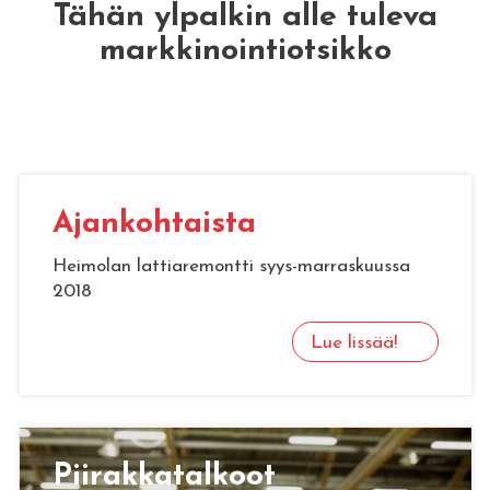
Tähän ylpalkin alle tuleva
markkinointiotsikko
Ajan­koh­tais­ta
Heimolan lattiaremontti syys-marraskuussa
2018
Lue lissää!
Pii­rak­ka­tal­koot