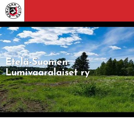
Etelä-Suomen
Lumivaaralaiset ry