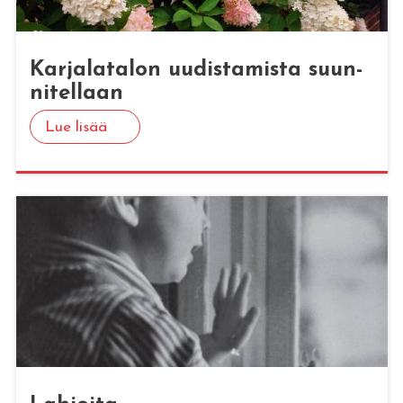
Kar­ja­la­ta­lon uu­dis­ta­mis­ta suun­
ni­tel­laan
Lue lisää