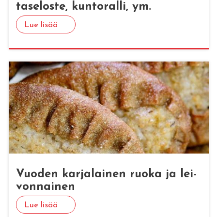
ta­se­los­te, kun­to­ral­li, ym.
Lue lisää
Vuo­den kar­ja­lai­nen ruoka ja lei­
von­nai­nen
Lue lisää