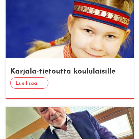
Kar­ja­la-tie­tout­ta kou­lu­lai­sil­le
Lue lisää