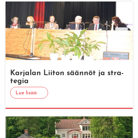
Kar­ja­lan Lii­ton sään­nöt ja stra­
te­gia
Lue lisää