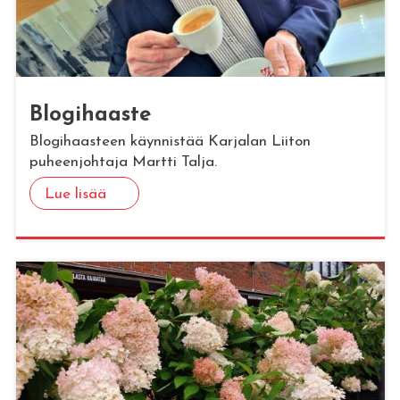
Blo­gi­haas­te
Blogihaasteen käynnistää Karjalan Liiton
puheenjohtaja Martti Talja.
Lue lisää