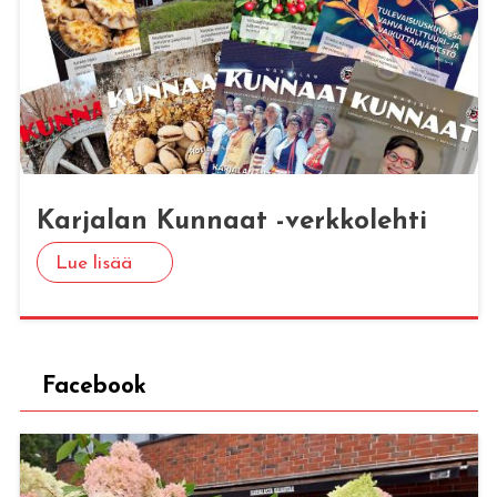
Kar­ja­lan Kun­naat -verk­ko­leh­ti
Lue lisää
Facebook