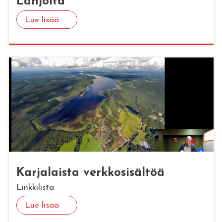
Lah­joi­ta
Lue lisää
Kar­ja­lais­ta verk­ko­si­säl­töä
Linkkilista
Lue lisää