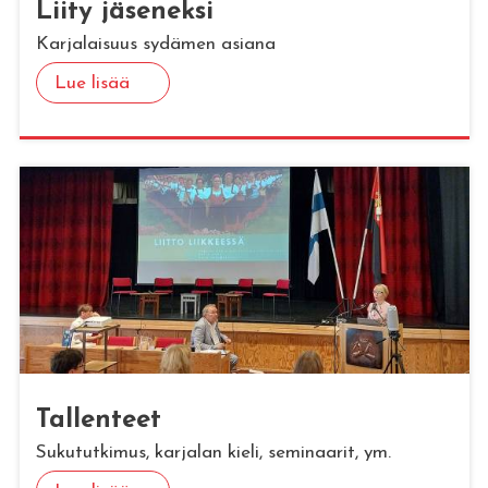
Liity jä­se­nek­si
Karjalaisuus sydämen asiana
Lue lisää
Tal­len­teet
Sukututkimus, karjalan kieli, seminaarit, ym.