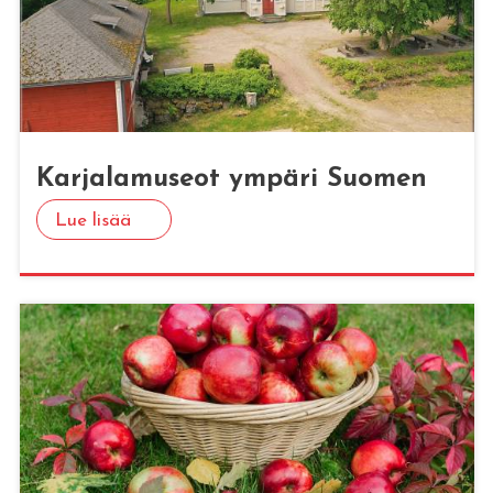
Kar­ja­la­museot ym­pä­ri Suo­men
Lue lisää