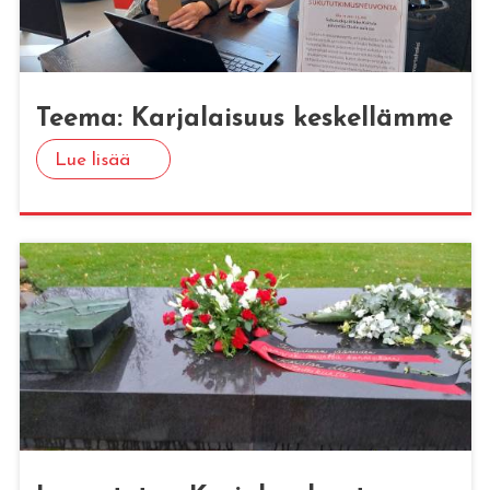
Teema: Kar­ja­lai­suus kes­kel­läm­me
Lue lisää