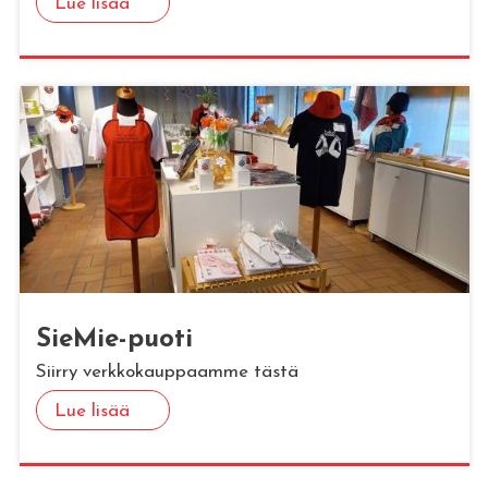
Lue lisää
Sie­Mie-puoti
Siirry verkkokauppaamme tästä
Lue lisää