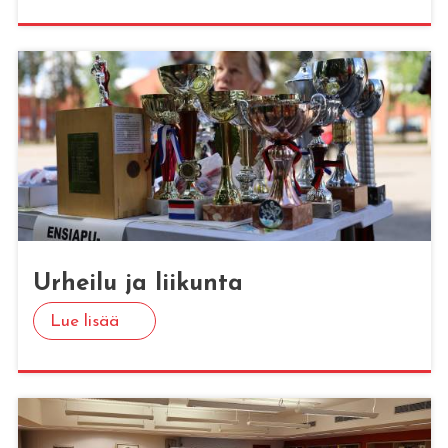
Ur­hei­lu ja lii­kun­ta
Lue lisää