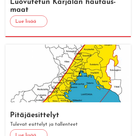
Luo­vu­te­tun Kar­ja­lan hau­taus­
maat
Lue lisää
Pi­tä­jäe­sit­te­lyt
Tulevat esittelyt ja tallenteet
Lue lisää