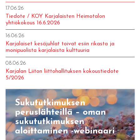
17.06.26
Tiedote / KOY Karjalaisten Heimotalon
yhtiökokous 16.6.2026
16.06.26
Karjalaiset kesäjuhlat toivat esiin rikasta ja
monipuolista karjalaista kulttuuria
08.06.26
Karjalan Liiton liittohallituksen kokoustiedote
5/2026
Sukututkimuksen
peruslähteillä – oman
sukututkimuksen
aloittaminen -webinaari