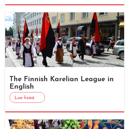
The Fin­nish Ka­re­lian Lea­gue in
English
Lue lisää