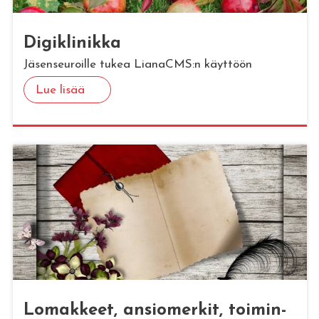
Di­gikli­nik­ka
Jäsenseuroille tukea LianaCMS:n käyttöön
Lue lisää
Lo­mak­keet, an­sio­mer­kit, toi­min­