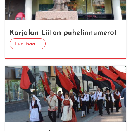
Kar­ja­lan Lii­ton pu­he­lin­nu­me­rot
Lue lisää