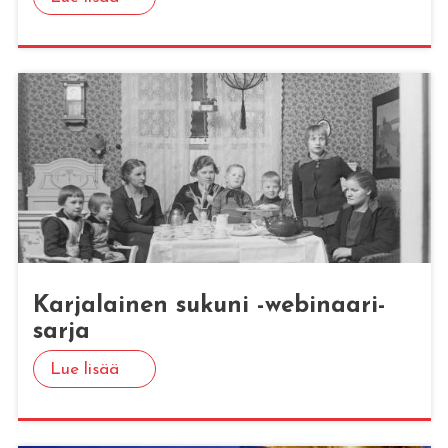
Kar­ja­lai­nen su­ku­ni -we­bi­naa­ri­
sar­ja
Lue lisää