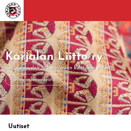
Karjalan Liitto ry
Karjalaisuuden ja karjalaisen kulttuurin yhteisö
Tietoa jäsenyydestä
Uutiset