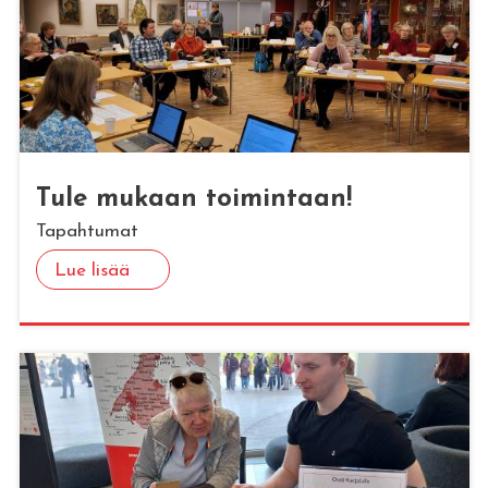
Tule mu­kaan toi­min­taan!
Tapahtumat
Lue lisää