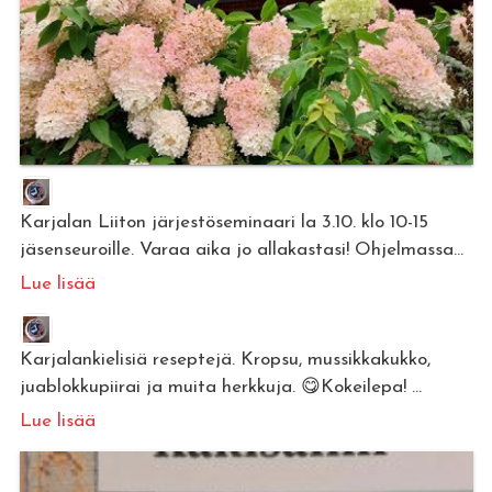
Karjalan Liiton järjestöseminaari la 3.10. klo 10-15
jäsenseuroille. Varaa aika jo allakastasi! Ohjelmassa...
Lue lisää
Karjalankielisiä reseptejä. Kropsu, mussikkakukko,
juablokkupiirai ja muita herkkuja. 😋Kokeilepa! ...
Lue lisää