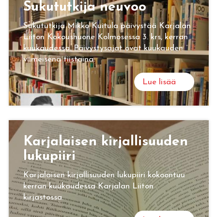
Su­ku­tut­ki­ja neu­voo
Sukututkija Mikko Kuitula päivystää Karjalan
Liiton Kokoushuone Kolmosessa 3. krs, kerran
kuukaudessa. Päivystysajat ovat kuukauden
viimeisenä tiistaina.
Lue lisää
Kar­ja­lai­sen kir­jal­li­suu­den
lu­ku­pii­ri
Karjalaisen kirjallisuuden lukupiiri kokoontuu
kerran kuukaudessa Karjalan Liiton
kirjastossa.