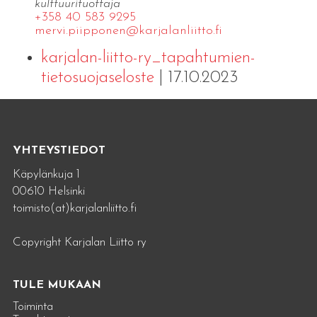
kulttuurituottaja
+358 40 583 9295
mervi.​piipponen@​kar​jala​nlii​tto.​fi
karjalan-liitto-ry_tapahtumien-
tietosuojaseloste
| 17.10.2023
YHTEYSTIEDOT
Käpylänkuja 1
00610 Helsinki
toimisto(at)karjalanliitto.fi
Copyright Karjalan Liitto ry
TULE MUKAAN
Toiminta