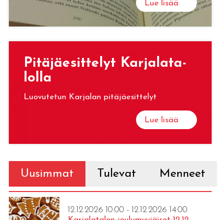
Lue lisää
Pi­tä­jäe­sit­te­lyt Kar­ja­la­ta­
lol­la
Luovutetun Karjalan pitäjäesittelyt
Lue lisää
Uusimmat
Tulevat
Menneet
12.12.2026 10:00 - 12.12.2026 14:00
Karjalatalon joulumyyjäiset 12.12.