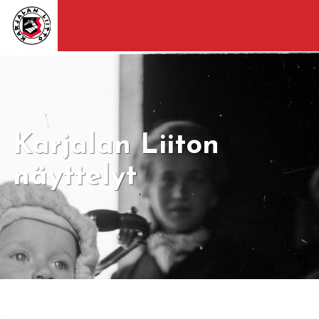
Karjalan Liiton
näyttelyt