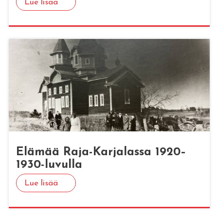
Lue lisää
Elä­mää Raja-Kar­ja­las­sa 1920–
1930-lu­vul­la
Lue lisää