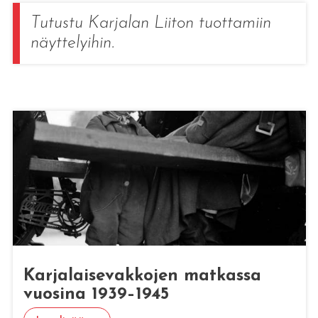
Tutustu Karjalan Liiton tuottamiin
näyttelyihin.
Kar­ja­lai­se­vak­ko­jen mat­kas­sa
vuo­si­na 1939–1945