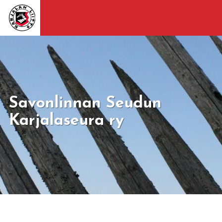
Savonlinnan Seudun
Karjalaseura ry