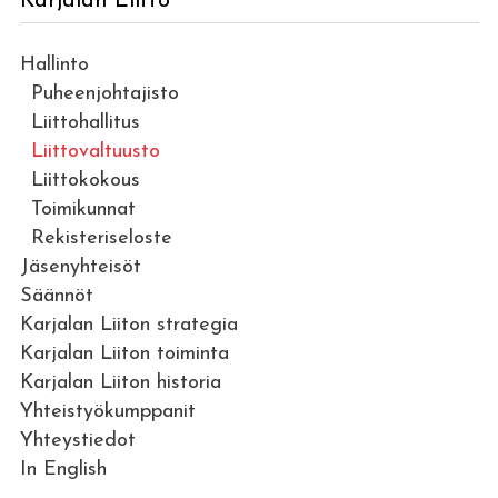
Karjalan Liitto
Hallinto
Puheenjohtajisto
Liittohallitus
Liittovaltuusto
Liittokokous
Toimikunnat
Rekisteriseloste
Jäsenyhteisöt
Säännöt
Karjalan Liiton strategia
Karjalan Liiton toiminta
Karjalan Liiton historia
Yhteistyökumppanit
Yhteystiedot
In English