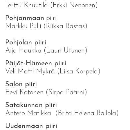
Terttu Knuutila (Erkki Nenonen)
Pohjanmaan
piiri
Markku Pulli (Riikka Rastas)
Pohjolan piiri
Aija Haukka (Lauri Utunen)
Päijät-Häme
en piiri
Veli-Matti Mykrä (Liisa Korpela)
Salon piiri
Eevi Kotonen (Sirpa Päärni)
Satakunnan piiri
Antero Matikka (Brita-Helena Railola)
Uudenmaan piiri