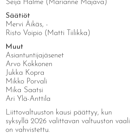
Seija Halme (Marianne Majava)
Säätiöt
Mervi Äikäs, -
Risto Voipio (Matti Tiilikka)
Muut
Asiantuntijajäsenet
Arvo Kokkonen
Jukka Kopra
Mikko Porvali
Mika Saatsi
Ari Ylä-Anttila
Liittovaltuuston kausi päättyy, kun
syksyllä 2026 valittavan valtuuston vaali
on vahvistettu.