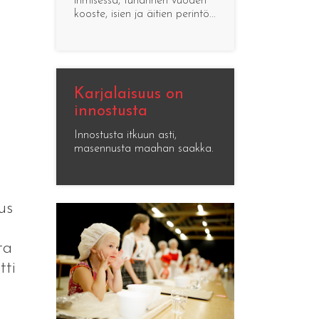
ihmisessä, tuhannen vuoden
kooste, isien ja äitien perintö...
Karjalaisuus on
innostusta
Innostusta itkuun asti,
masennusta maahan saakka.
us
ta
tti