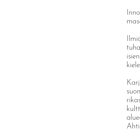
Inno
mas
Ilmi
tuha
isie
kiel
Karj
suom
rika
kult
aluee
Ahti