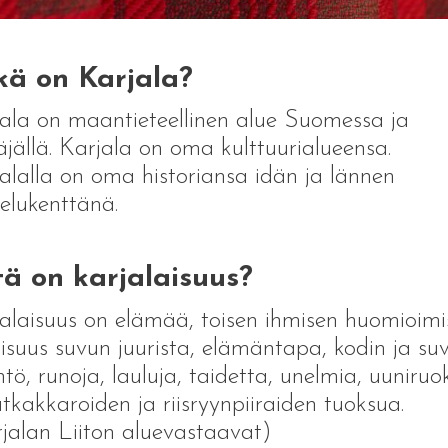
kä on Karjala?
ala on maantieteellinen alue Suomessa ja
jällä. Karjala on oma kulttuurialueensa.
alalla on oma historiansa idän ja lännen
telukenttänä.
ä on karjalaisuus?
alaisuus on elämää, toisen ihmisen huomioimi
oisuus suvun juurista, elämäntapa, kodin ja su
ntö, runoja, lauluja, taidetta, unelmia, uuniruo
tkakkaroiden ja riisryynpiiraiden tuoksua.
jalan Liiton aluevastaavat)