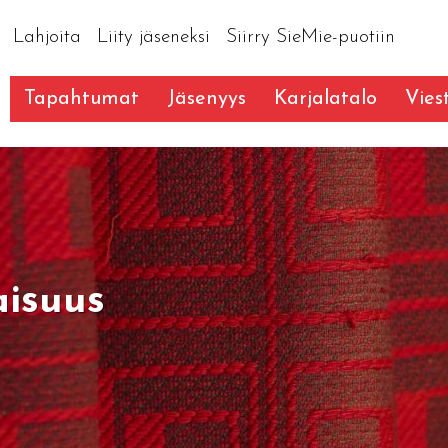
Lahjoita
Liity jäseneksi
Siirry SieMie-puotiin
Tapahtumat
Jäsenyys
Karjalatalo
Vies
aisuus