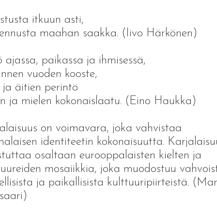
stusta itkuun asti,
ennusta maahan saakka. (Iivo Härkönen)
ö ajassa, paikassa ja ihmisessä,
nnen vuoden kooste,
n ja äitien perintö
en ja mielen kokonaislaatu. (Eino Haukka)
alaisuus on voimavara, joka vahvistaa
alaisen identiteetin kokonaisuutta. Karjalaisu
stuttaa osaltaan eurooppalaisten kielten ja
tuureiden mosaiikkia, joka muodostuu vahvois
llisista ja paikallisista kulttuuripiirteistä. (Mar
saari)