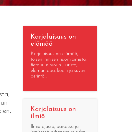
Karjalaisuus on
elämää
Karjalaisuus on elämää,
toisen ihmisen huomioimista,
tietoisuus suvun juurista,
elämäntapa, kodin ja suvun
perintö...
sta,
vun
Karjalaisuus on
kien,
ilmiö
Ilmiö ajassa, paikassa ja