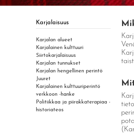
Mi
Karjalaisuus
Karj
Karjalan alueet
Venä
Karjalainen kulttuuri
Karj
Siirtokarjalaisuus
tais
Karjalan tunnukset
Karjalan hengellinen perintö
Juuret
Mit
Karjalainen kulttuuriperintö
verkkoon -hanke
Karj
Politiikkaa ja piirakkaterapiaa -
tiet
historiateos
peri
pota
(Kar