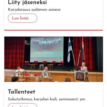
Liity jä­se­nek­si
Karjalaisuus sydämen asiana
Lue lisää
Tal­len­teet
Sukututkimus, karjalan kieli, seminaarit, ym.