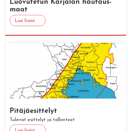
Luo­vu­te­tun Kar­ja­lan hau­taus­
maat
Lue lisää
Pi­tä­jäe­sit­te­lyt
Tulevat esittelyt ja tallenteet
Lue lisää