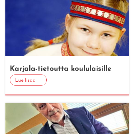
Kar­ja­la-tie­tout­ta kou­lu­lai­sil­le
Lue lisää