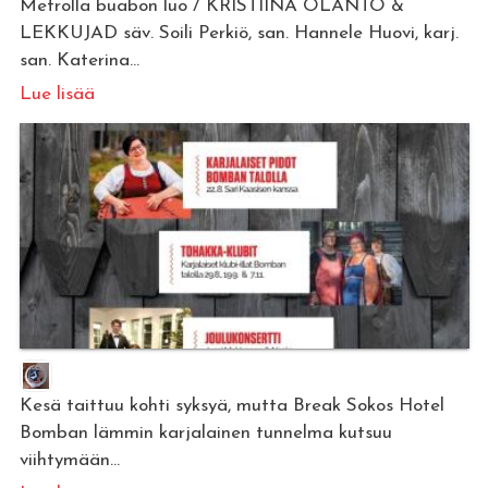
Metrolla buabon luo / KRISTIINA OLANTO &
LEKKUJAD säv. Soili Perkiö, san. Hannele Huovi, karj.
san. Katerina...
Lue lisää
Kesä taittuu kohti syksyä, mutta Break Sokos Hotel
Bomban lämmin karjalainen tunnelma kutsuu
viihtymään...