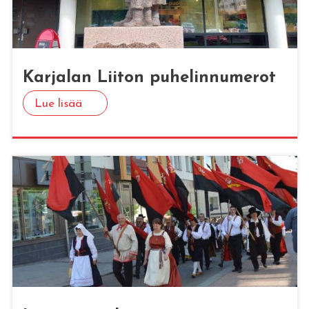
Kar­ja­lan Lii­ton pu­he­lin­nu­me­rot
Lue lisää