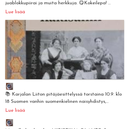
juablokkupiirai ja muita herkkuja. 😋Kokeilepa! ...
Lue lisää
📚 Karjalan Liiton pitäjäesittelyssä torstaina 10.9. klo
18 Suomen vanhin suomenkielinen naisyhdistys,...
Lue lisää