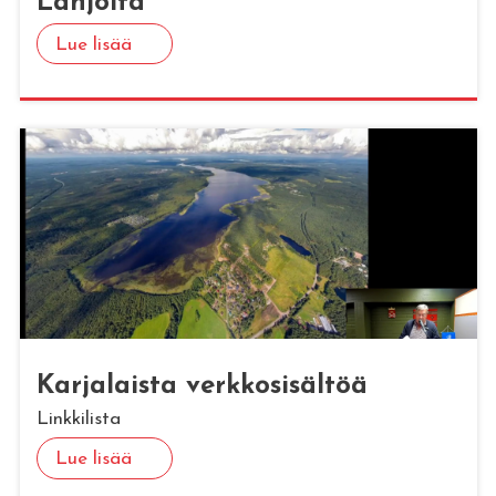
Lah­joi­ta
Lue lisää
Kar­ja­lais­ta verk­ko­si­säl­töä
Linkkilista
Lue lisää