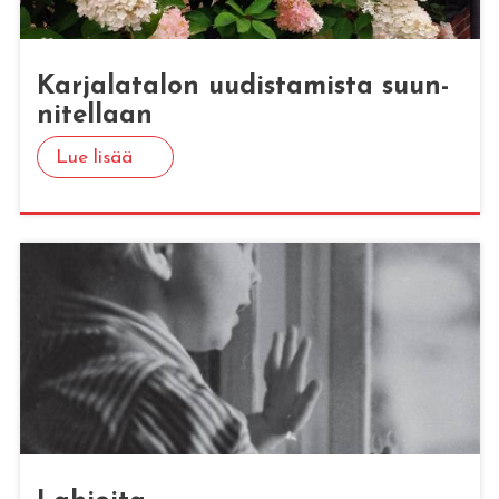
Kar­ja­la­ta­lon uu­dis­ta­mis­ta suun­
ni­tel­laan
Lue lisää