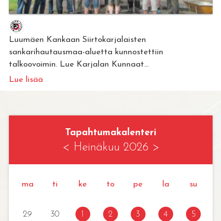
Luumäen Kankaan Siirtokarjalaisten
sankarihautausmaa-aluetta kunnostettiin
talkoovoimin. Lue Karjalan Kunnaat...
Lue lisää
Tapahtumakalenteri
<
Heinäkuu 2026
>
ma
ti
ke
to
pe
la
su
29
30
1
2
3
4
5