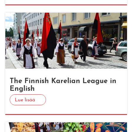
The Fin­nish Ka­re­lian Lea­gue in
English
Lue lisää