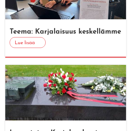
Teema: Kar­ja­lai­suus kes­kel­läm­me
Lue lisää