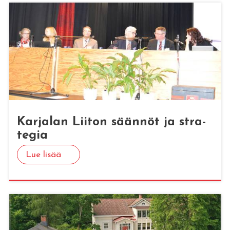
Kar­ja­lan Lii­ton sään­nöt ja stra­
te­gia
Lue lisää