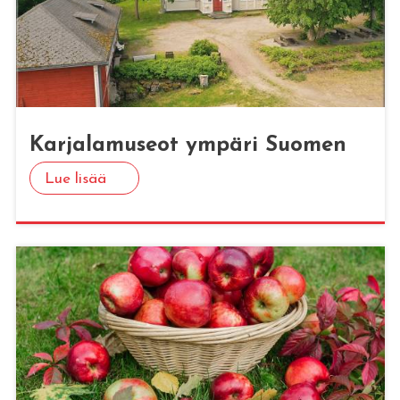
Kar­ja­la­museot ym­pä­ri Suo­men
Lue lisää