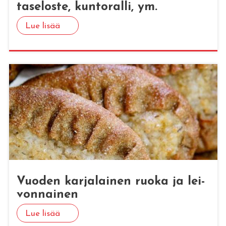
ta­se­los­te, kun­to­ral­li, ym.
Lue lisää
Vuo­den kar­ja­lai­nen ruoka ja lei­
von­nai­nen
Lue lisää