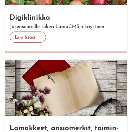
Di­gikli­nik­ka
Jäsenseuroille tukea LianaCMS:n käyttöön
Lue lisää
Lo­mak­keet, an­sio­mer­kit, toi­min­