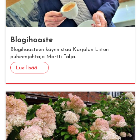
Blo­gi­haas­te
Blogihaasteen käynnistää Karjalan Liiton
puheenjohtaja Martti Talja.
Lue lisää