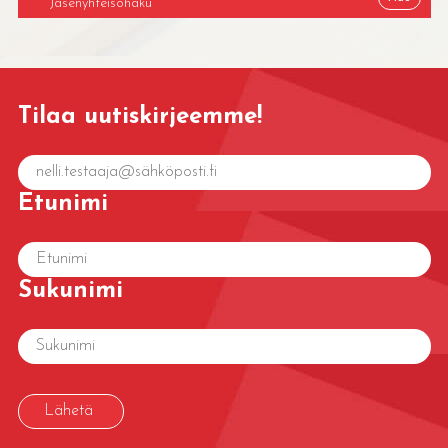
Tilaa uutiskirjeemme!
Etunimi
Sukunimi
Lähetä