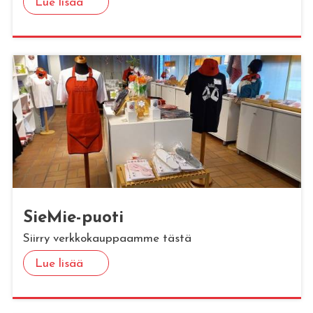
Lue lisää
Sie­Mie-puoti
Siirry verkkokauppaamme tästä
Lue lisää