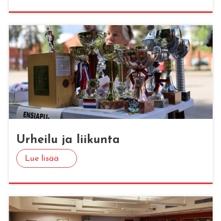
Ur­hei­lu ja lii­kun­ta
Lue lisää