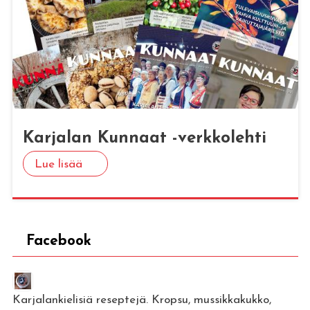
Kar­ja­lan Kun­naat -verk­ko­leh­ti
Lue lisää
Facebook
Karjalankielisiä reseptejä. Kropsu, mussikkakukko,