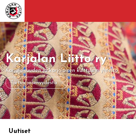
Karjalan Liitto ry
Karjalaisuuden ja karjalaisen kulttuurin yhteisö
Tietoa jäsenyydestä
Uutiset