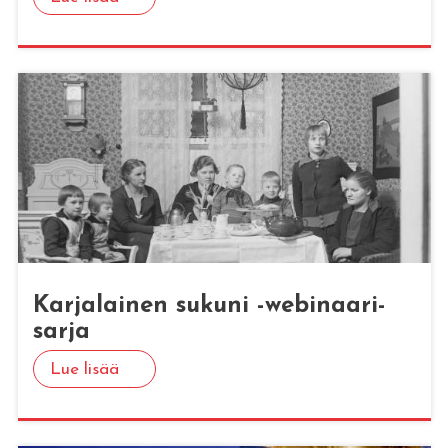
Kar­ja­lai­nen su­ku­ni -we­bi­naa­ri­
sar­ja
Lue lisää