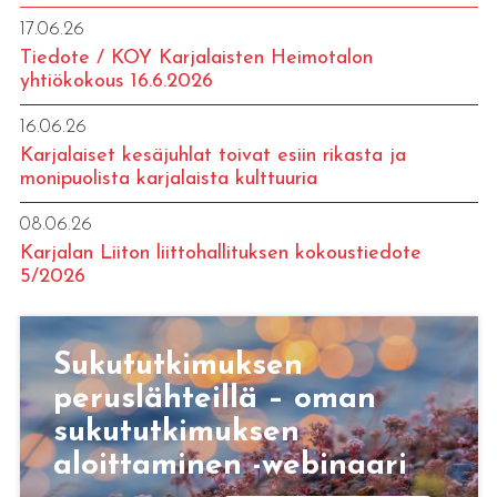
17.06.26
Tiedote / KOY Karjalaisten Heimotalon
yhtiökokous 16.6.2026
16.06.26
Karjalaiset kesäjuhlat toivat esiin rikasta ja
monipuolista karjalaista kulttuuria
08.06.26
Karjalan Liiton liittohallituksen kokoustiedote
5/2026
Sukututkimuksen
peruslähteillä – oman
sukututkimuksen
aloittaminen -webinaari