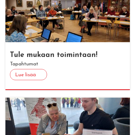
Tule mu­kaan toi­min­taan!
Tapahtumat
Lue lisää