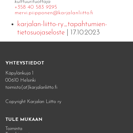
kulttuurituottaja
+358 40 583 9295
mervi.​piipponen@​kar​jala​nlii​tto.​fi
karjalan-liitto-ry_tapahtumien-
tietosuojaseloste
| 17.10.2023
YHTEYSTIEDOT
Käpylänkuja 1
00610 Helsinki
toimisto(at)karjalanliitto.fi
Copyright Karjalan Liitto ry
TULE MUKAAN
Toiminta