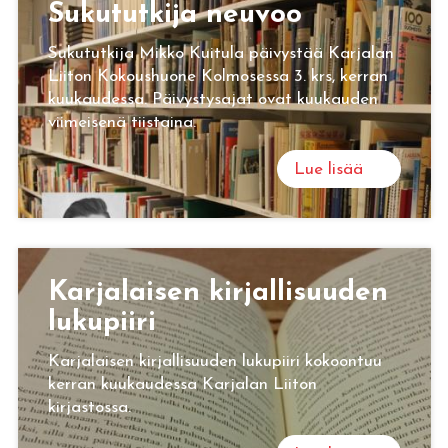
Su­ku­tut­ki­ja neu­voo
Sukututkija Mikko Kuitula päivystää Karjalan
Liiton Kokoushuone Kolmosessa 3. krs, kerran
kuukaudessa. Päivystysajat ovat kuukauden
viimeisenä tiistaina.
Lue lisää
Kar­ja­lai­sen kir­jal­li­suu­den
lu­ku­pii­ri
Karjalaisen kirjallisuuden lukupiiri kokoontuu
kerran kuukaudessa Karjalan Liiton
kirjastossa.