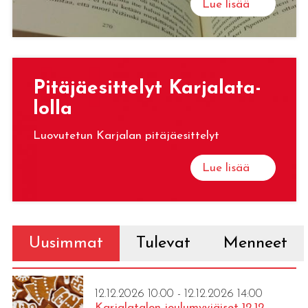
Lue lisää
Pi­tä­jäe­sit­te­lyt Kar­ja­la­ta­
lol­la
Luovutetun Karjalan pitäjäesittelyt
Lue lisää
Uusimmat
Tulevat
Menneet
12.12.2026 10:00 - 12.12.2026 14:00
Karjalatalon joulumyyjäiset 12.12.