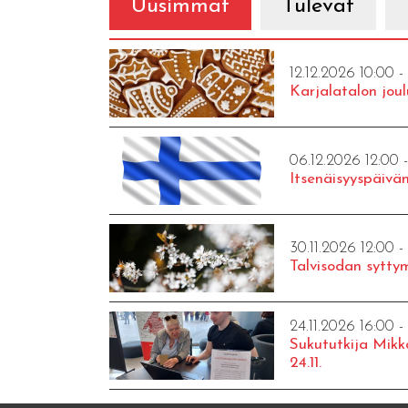
Uusimmat
Tulevat
12.12.2026 10:00 -
Karjalatalon joul
06.12.2026 12:00 
Itsenäisyyspäivän
30.11.2026 12:00 -
Talvisodan syttym
24.11.2026 16:00 -
Sukututkija Mikk
24.11.