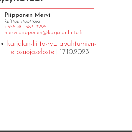
Piipponen Mervi
kulttuurituottaja
+358 40 583 9295
mervi.​piipponen@​kar​jala​nlii​tto.​fi
karjalan-liitto-ry_tapahtumien-
tietosuojaseloste
| 17.10.2023