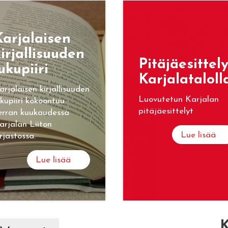
ar­ja­lai­sen
ir­jal­li­suu­den
Pi­tä­jäe­sit­te­l
u­ku­pii­ri
Kar­ja­la­ta­lol­l
arjalaisen kirjallisuuden
Luovutetun Karjalan
ukupiiri kokoontuu
pitäjäesittelyt
erran kuukaudessa
arjalan Liiton
Lue lisää
irjastossa.
Lue lisää
K