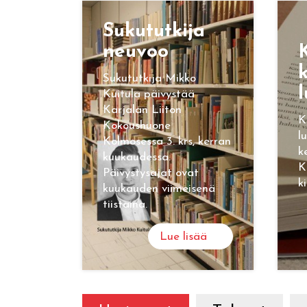
Su­ku­tut­ki­ja
neu­voo
K
k
Sukututkija Mikko
l
Kuitula päivystää
Karjalan Liiton
K
Kokoushuone
l
Kolmosessa 3. krs, kerran
k
kuukaudessa.
K
Päivystysajat ovat
k
kuukauden viimeisenä
tiistaina.
Lue lisää