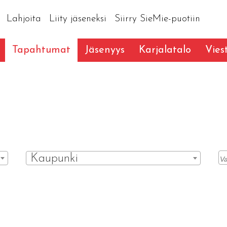
Lahjoita
Liity jäseneksi
Siirry SieMie-puotiin
Tapahtumat
Jäsenyys
Karjalatalo
Vies
Kaupunki